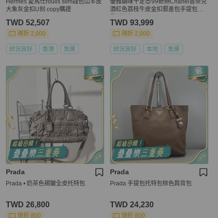
Hermes 愛馬仕roulis slim錢包山羊皮
優雅韻味十足😍99新🆕Chanel香奈兒
大象灰金扣U刻 copy購證
酒紅色荔枝牛皮金扣郵差包手提包單
肩斜挎包
TWD 52,507
TWD 93,999
現折 2,000
現折 2,000
狀況良好
香港
免運
狀況良好
本地
免運
Prada
Prada
Prada • 奶茶色褶皺全皮托特包
Prada 手提包托特包棕色肩背包
TWD 26,800
TWD 24,230
現折 800
現折 800