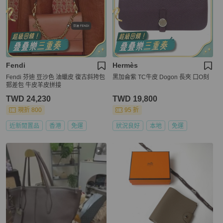
Fendi
Hermès
Fendi 芬迪 豆沙色 油蠟皮 復古斜挎包
黑加侖紫 TC牛皮 Dogon 長夾 口O刻
郵差包 牛皮羊皮拼接
TWD 24,230
TWD 19,800
現折 800
95 折
近新閒置品
香港
免運
狀況良好
本地
免運