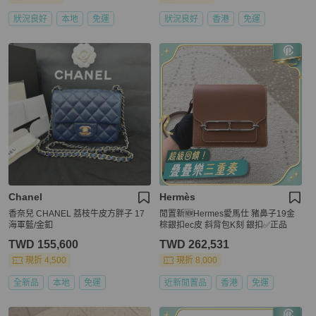
狀況良好
本地
免運
狀況良好
香港
免運
Chanel
Hermès
香奈兒 CHANEL 荔枝牛皮方胖子 17
閒置新🆕Hermes愛馬仕 豬鼻子19金
海軍藍/金釦
棕銀扣ec皮 斜背包K刻 銀扣✅正品
TWD 155,600
TWD 262,531
現折 4,500
現折 8,000
全新品
本地
免運
近新閒置品
香港
免運