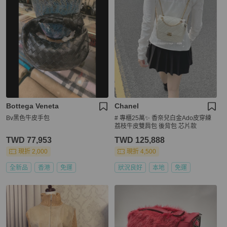
Bottega Veneta
Chanel
Bv黑色牛皮手包
# 專櫃25萬✨ 香奈兒白金Ado皮穿練
荔枝牛皮雙肩包 後背包 芯片款
TWD 77,953
TWD 125,888
現折 2,000
現折 4,500
全新品
香港
免運
狀況良好
本地
免運