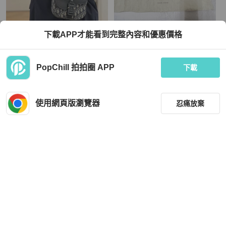
Dior
下載APP才能看到完整內容和優惠價格
DIOR - 米色緹花黑色牛皮Saddle Obli
ZARA HOME 真皮乳牛（奶牛）紋托
que馬鞍包
特包
TWD 58,888
TWD 5,500
PopChill 拍拍圈 APP
下載
現折 2,000
狀況良好
本地
免運
近新閒置品
本地
免運
使用網頁版瀏覽器
忍痛放棄
降價
篩選
重設
品牌
分類
Tod's
Chanel