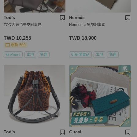
Tod's
Hermès
TOD’S 藕色牛皮斜背包
Hermes 大象灰記事本
TWD 10,255
TWD 18,900
現折 500
狀況尚可
本地
免運
近新閒置品
本地
免運
Tod's
Gucci