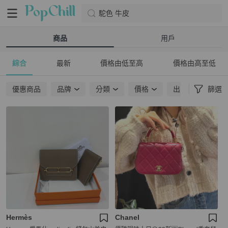
駝色 牛皮
商品
用戶
綜合
最新
價格由低至高
價格由高至低
優惠商品
品牌
分類
價格
出貨地點
篩選
Hermès
Chanel