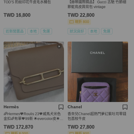
TOD'S 豹紋印花牛皮毛水桶包
【赫蒂國際精品】 Gucci 古馳 竹節細
節鴕鳥皮肩背包 vintage
TWD 16,800
TWD 22,800
現折 800
近新閒置品
本地
免運
狀況良好
本地
免運
Hermès
Chanel
🌈Hermes🧡Roulis 23🧡威馬犬米色
香奈兒Chanel超熱門夢幻紫吐司零錢
金扣🌈有單🧡99新 🌟evercolor皮🌟ro
包荔枝牛皮
ulis23🌟roulis🌟notroulis19🌟豬鼻子
TWD 172,870
TWD 27,800
🌟愛馬仕🌟
現折 8,000
現折 800