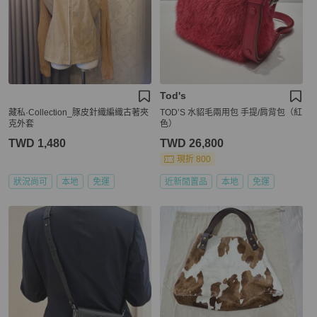
Tod's
藏私·Collection_豚皮針織編織古著夾
TOD’S 水貂毛兩用包 手提/肩背包（紅
克外套
色）
TWD 1,480
TWD 26,800
現折 800
狀況尚可
本地
免運
近新閒置品
本地
免運