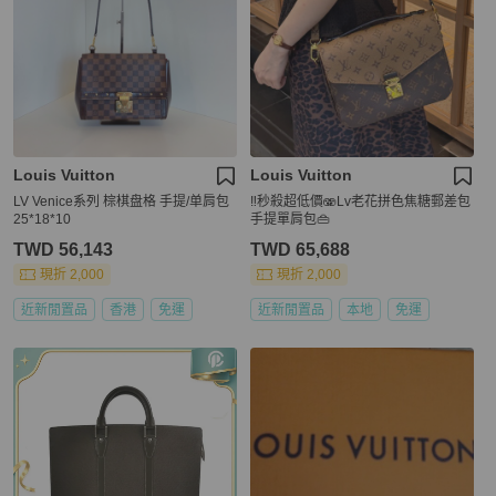
Louis Vuitton
Louis Vuitton
LV Venice系列 棕棋盘格 手提/单肩包
‼️秒殺超低價🫨Lv老花拼色焦糖郵差包
25*18*10
手提單肩包👜
TWD 56,143
TWD 65,688
現折 2,000
現折 2,000
近新閒置品
香港
免運
近新閒置品
本地
免運