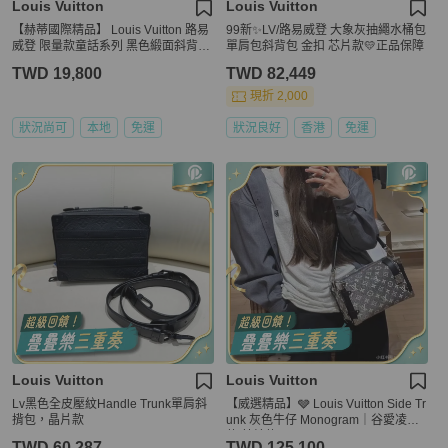
Louis Vuitton
Louis Vuitton
【赫蒂國際精品】 Louis Vuitton 路易
99新✨LV/路易威登 大象灰抽繩水桶包
威登 限量款童話系列 黑色緞面斜背包
單肩包斜背包 金扣 芯片款💛正品保障
vintage
TWD 19,800
TWD 82,449
現折 2,000
狀況尚可
本地
免運
狀況良好
香港
免運
Louis Vuitton
Louis Vuitton
Lv黑色全皮壓紋Handle Trunk單肩斜
【威選精品】🩶 Louis Vuitton Side Tr
揹包，晶片款
unk 灰色牛仔 Monogram｜谷愛凌同
款 芯片款 🩶
TWD 60,287
TWD 125,100