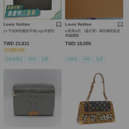
Louis Vuitton
Louis Vuitton
LV 牛皮純色壓紋字母Logo手提包
lv長夾m拉 （晶片款）請先確認品況
再議價歐
TWD 23,831
TWD 18,000
現折 800
近新閒置品
香港
免運
全新品
本地
免運