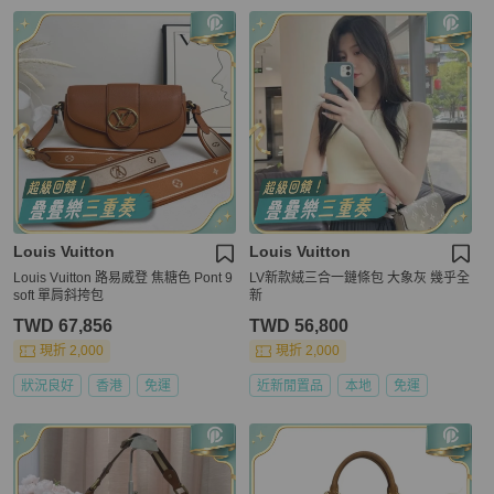
Louis Vuitton
Louis Vuitton
Louis Vuitton 路易威登 焦糖色 Pont 9
LV新款絨三合一鏈條包 大象灰 幾乎全
soft 單肩斜挎包
新
TWD 67,856
TWD 56,800
現折 2,000
現折 2,000
狀況良好
香港
免運
近新閒置品
本地
免運