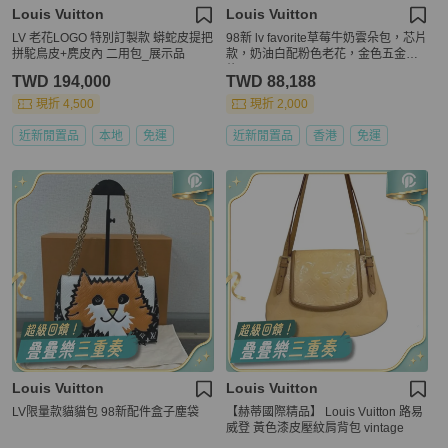
Louis Vuitton
Louis Vuitton
LV 老花LOGO 特別訂製款 蟒蛇皮提把
98新 lv favorite草莓牛奶雲朵包，芯片
拼駝鳥皮+麂皮內 二用包_展示品
款，奶油白配粉色老花，金色五金鍊
條
TWD 194,000
TWD 88,188
現折 4,500
現折 2,000
近新閒置品
本地
免運
近新閒置品
香港
免運
Louis Vuitton
Louis Vuitton
LV限量款貓貓包 98新配件盒子塵袋
【赫蒂國際精品】 Louis Vuitton 路易
威登 黃色漆皮壓紋肩背包 vintage