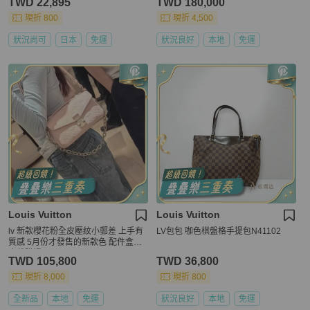
TWD 22,895
TWD 180,000
現折 800
現折 4,500
狀況尚可
日本
免運
狀況良好
本地
免運
Louis Vuitton
Louis Vuitton
lv 新款櫻花粉全皮壓紋小郵差 上手有
LV包包 咖色棋盤格手提包N41102
質感 5月份才發售的新款色 配件盒子
塵袋購證
TWD 105,800
TWD 36,800
現折 8,000
現折 800
全新品
本地
免運
狀況良好
本地
免運