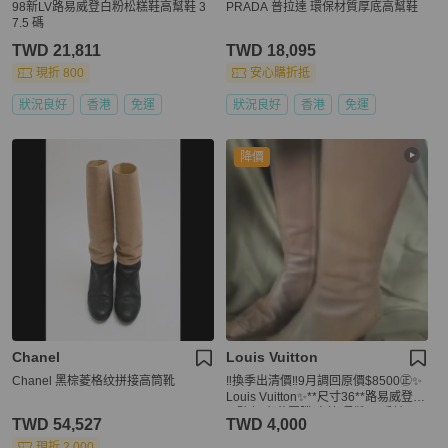
98新LV路易威登白粉松糕鞋高幫鞋 3
PRADA 普拉達 環保材質厚底高幫鞋
7.5 碼
TWD 21,811
TWD 18,095
現折 800
安心購折抵
狀況良好
香港
免運
狀況良好
香港
免運
降價
Chanel
Louis Vuitton
Chanel 黑棕菱格纹拼接高筒靴
‼️換季出清價‼️9月調回原價$8500㊣✨
Louis Vuitton✨**尺寸36**路易威登 L
V 駝色 老花圖騰 高筒 長靴/二手精品/
TWD 54,527
TWD 4,000
二手鞋/保證正品🌳二手樹屋🌳
現折 2,000