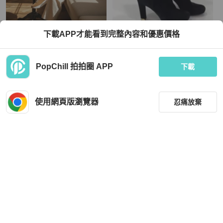
Hogan
Louis Vuitton
下載APP才能看到完整內容和優惠價格
Hogan 女款 Hi-Fi 麂皮厚底雲朵運動
Louis Vuitton LV 黑色 高筒靴 長靴 靴
鞋 底高6.5公分 IT35/36/36.5/37/37.5/
子 高跟靴
38/38.5/39/40
TWD 19,680
TWD 17,980
PopChill 拍拍圈 APP
下載
全新品
本地
免運
近新閒置品
本地
免運
使用網頁版瀏覽器
忍痛放棄
篩選
重設
品牌
分類
Valentino
Hogan