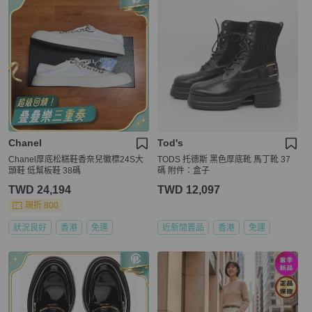
Chanel
Tod's
Chanel厚底松糕鞋香奈兒徽標24S大
TODS 托德斯 黑色厚底靴 馬丁靴 37
頭鞋 低幫板鞋 38碼
碼 附件：盒子
TWD 24,194
TWD 12,097
現折 800
狀況良好
香港
免運
近新閒置品
香港
免運