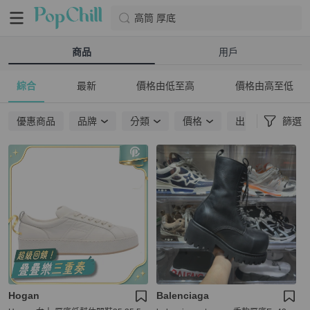
高筒 厚底
商品
用戶
綜合
最新
價格由低至高
價格由高至低
優惠商品
品牌
分類
價格
出貨地點
篩選
Hogan
Balenciaga