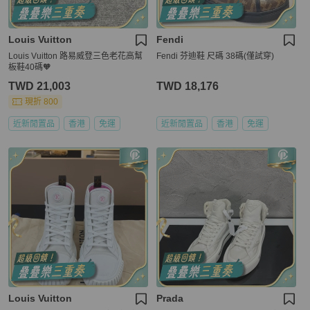
Louis Vuitton
Fendi
Louis Vuitton 路易威登三色老花高幫
Fendi 芬迪鞋 尺碼 38碼(僅試穿)
板鞋40碼🧡
TWD 21,003
TWD 18,176
現折 800
近新閒置品
香港
免運
近新閒置品
香港
免運
Louis Vuitton
Prada