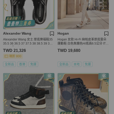
Alexander Wang
Hogan
Alexander Wang 女士 厚底樂福鞋35
Hogan 女款 Hi-Fi 納帕皮革厚底雲朵
35.5 36 36.5 37 37.5 38 38.5 39 39.5
運動鞋 白色焦糖色H/底高6.5公分 IT3
40 41碼跟高: 7.5cm
7/38/38.5/39/40
TWD 21,326
TWD 19,680
現折 800
全新品
香港
免運
全新品
本地
免運