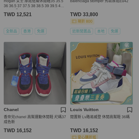
Hogan 女士 厚底低幫休閒鞋35 35.5
balenciaga stomper 秀款厚底Eu42
36 36.5 37 37.5 38 38.5 39 39.5 40 4
0.5 41碼
TWD 12,521
TWD 33,800
現折 800
全新品
香港
免運
近新閒置品
本地
免運
Chanel
Louis Vuitton
香奈兒chanel 高幫運動休閒鞋 尺碼37
閒置新 Lv路易威登 休閒高幫鞋 36碼
成色新
TWD 16,152
TWD 16,152
安心購折抵