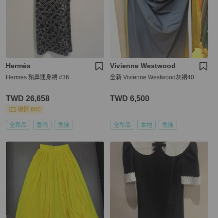
Hermès
Vivienne Westwood
Hermes 豬鼻連身裙 #36
全新 Vivienne Westwood灰裙40
TWD 26,658
TWD 6,500
現折 800
全新品
香港
免運
全新品
本地
免運