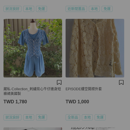
狀況良好
本地
免運
近新閒置品
本地
免運
藏私·Collection_刺繡背心牛仔連身短
EPISODE縷空開襟外套
褲裙美國製
TWD 1,780
TWD 1,000
狀況良好
本地
免運
全新品
本地
免運