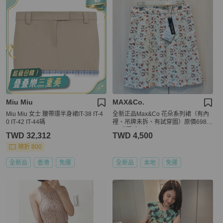
Miu Miu
MAX&Co.
Miu Miu 女士 腰帶環半身裙IT-38 IT-4
全新正品Max&Co 花朵系列裙（有內
0 IT-42 IT-44碼
裡、吊牌未拆、有試穿圖）原價6980
元/看圖看內文～
TWD 32,312
TWD 4,500
現折 800
全新品
香港
免運
全新品
本地
免運