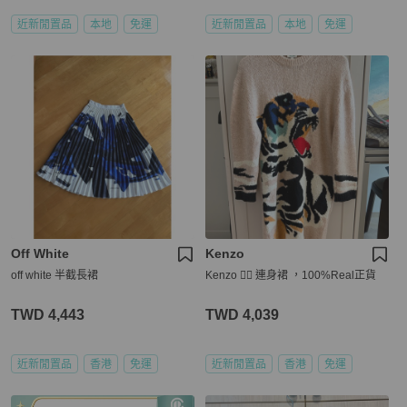
近新閒置品
本地
免運
近新閒置品
本地
免運
Off White
Kenzo
off white 半截長裙
Kenzo 👍🏻 連身裙 ，100%Real正貨
TWD 4,443
TWD 4,039
近新閒置品
香港
免運
近新閒置品
香港
免運