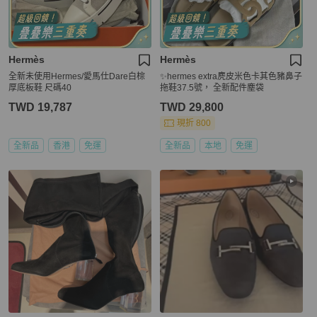
Hermès
Hermès
全新未使用Hermes/愛馬仕Dare白棕
✨hermes extra麂皮米色卡其色豬鼻子
厚底板鞋 尺碼40
拖鞋37.5號， 全新配件塵袋
TWD 19,787
TWD 29,800
現折 800
全新品
香港
免運
全新品
本地
免運