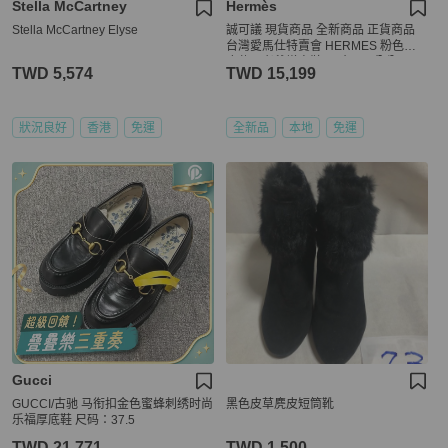
Stella McCartney
Hermès
Stella McCartney Elyse
誠可議 現貨商品 全新商品 正貨商品
台灣愛馬仕特賣會 HERMES 粉色麂
皮休閒老爺增高鞋 尺寸39.5公分
TWD 5,574
TWD 15,199
狀況良好
香港
免運
全新品
本地
免運
Gucci
GUCCI/古驰 马衔扣金色蜜蜂刺绣时尚
黑色皮草麂皮短筒靴
乐福厚底鞋 尺码：37.5
TWD 21,771
TWD 1,500