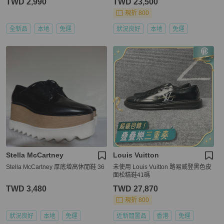
TWD 2,990
TWD 23,500
現折 800
全新品
本地
免運
狀況良好
本地
免運
Stella McCartney
Louis Vuitton
Stella McCartney 厚底增高休閒鞋 36
未使用 Louis Vuitton 路易威登黑色皮
面松糕鞋41碼
TWD 3,480
TWD 27,870
現折 800
狀況良好
本地
免運
近新閒置品
香港
免運