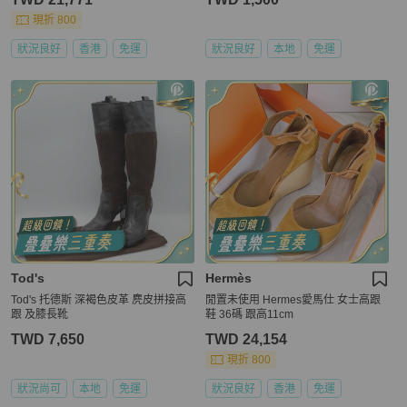
現折 800
狀況良好
香港
免運
狀況良好
本地
免運
Tod's
Hermès
Tod's 托德斯 深褐色皮革 麂皮拼接高
閒置未使用 Hermes愛馬仕 女士高跟
跟 及膝長靴
鞋 36碼 跟高11cm
TWD 7,650
TWD 24,154
現折 800
狀況尚可
本地
免運
狀況良好
香港
免運