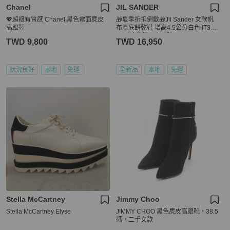
Chanel
JIL SANDER
💖超級有質感 Chanel 黑色霧面麂皮
🎁夏季折扣倒數🎁Jil Sander 女款帆
高跟鞋
布厚底餅乾鞋 增高4.5公分白色 IT37/3
8/39 建議購買小一號
TWD 9,800
TWD 16,950
狀況良好
本地
免運
全新品
本地
免運
Stella McCartney
Jimmy Choo
Stella McCartney Elyse
JIMMY CHOO 黑色麂皮高跟靴，38.5
碼，二手女款