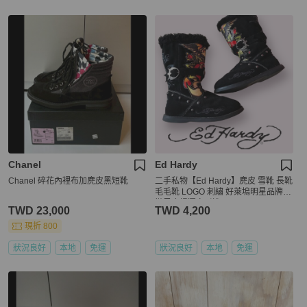
Chanel
Ed Hardy
Chanel 碎花內裡布加麂皮黑短靴
二手私物【Ed Hardy】麂皮 雪靴 長靴
毛毛靴 LOGO 刺繡 好萊塢明星品牌
微風廣場獨家引進
TWD 23,000
TWD 4,200
現折 800
狀況良好
本地
免運
狀況良好
本地
免運