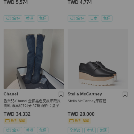
TWD 5,574
TWD 4,774
狀況良好
香港
免運
狀況良好
日本
免運
Chanel
Stella McCartney
香奈兒/Chanel 金扣黑色麂皮細跟長
Stella McCartney‎厚底鞋
筒靴 跟高約7公分 37碼 配件：盒子，
塵袋，替換鞋跟釘
TWD 34,332
TWD 20,000
現折 800
現折 800
狀況良好
香港
免運
全新品
本地
免運