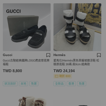
Gucci
Hermès
Gucci古馳經典鐵牌LOGO麂皮厚底樂
愛馬仕/Hermès黑色草編坡跟涼鞋 松
福鞋
糕厚底鞋 36碼 高9cm 經典款
TWD 8,800
TWD 24,194
現折 800
狀況良好
本地
免運
全新品
香港
免運