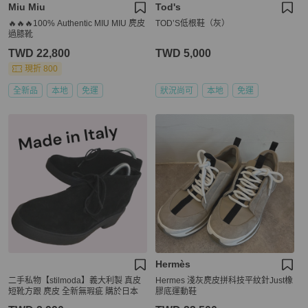
Miu Miu
Tod's
🔥🔥🔥100% Authentic MIU MIU 麂皮
TOD’S低根鞋（灰）
過膝靴
TWD 22,800
TWD 5,000
現折 800
全新品
本地
免運
狀況尚可
本地
免運
Hermès
二手私物【stilmoda】義大利製 真皮
Hermes 淺灰麂皮拼科技平紋針Just橡
短靴方跟 麂皮 全新無瑕疵 購於日本
膠底運動鞋