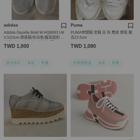
adidas
Puma
Adidas Gazelle Bold W HQ6893 UK
PUMA休閒鞋 女鞋 白 灰 麂皮 厚底 復
4.5/23cm 厚底鞋/灰白色/蠻百搭的 約
古23.5cm
穿過一個月左右(使用狀況如圖片)
TWD 1,000
TWD 1,080
狀況尚可
本地
免運
近新閒置品
本地
免運