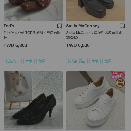
Tod's
Stella McCartney
🎊個性又舒適 TODS 深咖色麂皮高跟
Stella McCartney 厚底粗跟皮革踝靴
鞋
39/24.5
TWD 6,800
TWD 6,000
狀況尚可
本地
免運
近新閒置品
本地
免運