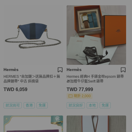
Hermès
Hermès
HERMES *自加鏈＞送無品牌扣＋無
Hermes 經典H 手錶金棕epsom 錶帶
品牌鏈帶* 中古 斜揹袋
🎁加贈牛仔藍Swift 錶帶
TWD 6,059
TWD 77,999
現折 2,000
狀況尚可
香港
免運
狀況良好
本地
免運