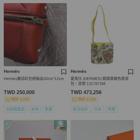
Hermès
Hermès
Hermes蕃茄紅包絕版品30cm*12cm
愛馬仕 (HERMES) 緞面黃銀色肩背
包，貨號 131787SM
TWD 250,000
TWD 473,256
現折 4,500
現折 4,500
近新閒置品
本地
免運
狀況良好
日本
免運