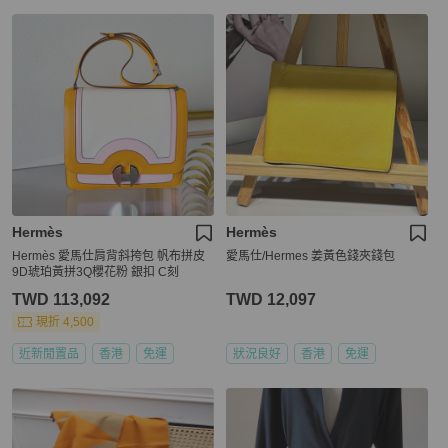
Hermès
Hermès
Hermès 愛馬仕肩背斜挎包 帆布拼皮
愛馬仕/Hermes 姜黃色錢夾錢包
9D琥珀黃拼3Q櫻花粉 銀扣 C刻
TWD 113,092
TWD 12,097
現折 4,500
近新閒置品
香港
免運
狀況良好
香港
免運