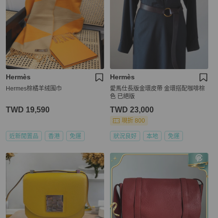
Hermès
Hermès
Hermes棕橘羊绒围巾
愛馬仕長版金環皮帶 金環搭配咖啡棕
色 已絕版
TWD 19,590
TWD 23,000
現折 800
近新閒置品
香港
免運
狀況良好
本地
免運