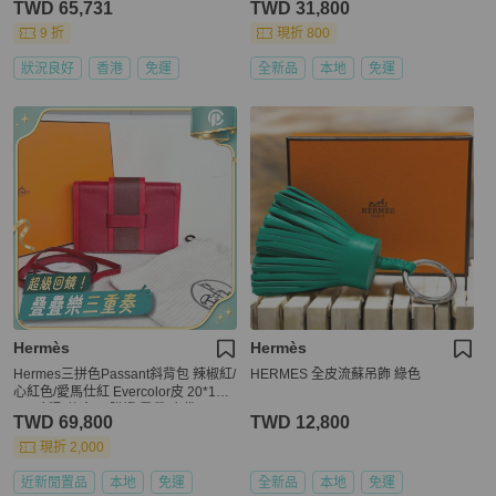
TWD 65,731
TWD 31,800
9 折
現折 800
狀況良好
香港
免運
全新品
本地
免運
Hermès
Hermès
Hermes三拼色Passant斜背包 辣椒紅/
HERMES 全皮流蘇吊飾 綠色
心紅色/愛馬仕紅 Evercolor皮 20*14*
2 99新配件盒子 購證 肩帶 塵袋
TWD 69,800
TWD 12,800
現折 2,000
近新閒置品
本地
免運
全新品
本地
免運