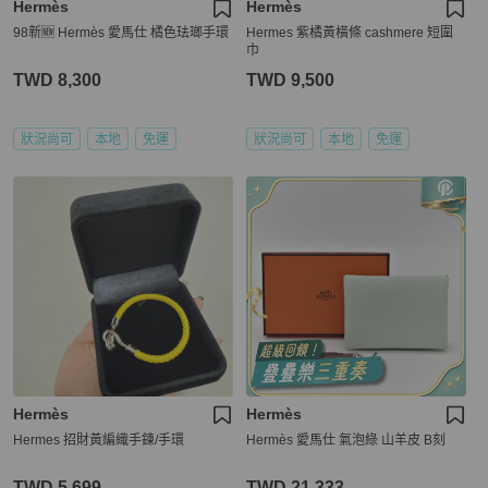
Hermès
Hermès
98新🆕 Hermès 愛馬仕 橘色珐瑯手環
Hermes 紫橘黃橫條 cashmere 短圍
巾
TWD 8,300
TWD 9,500
狀況尚可
本地
免運
狀況尚可
本地
免運
Hermès
Hermès
Hermes 招財黃編織手鍊/手環
Hermès 愛馬仕 氣泡綠 山羊皮 B刻
TWD 5,699
TWD 21,333