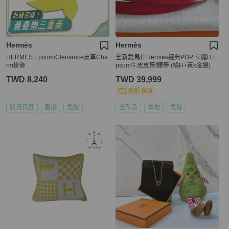
Hermès
Hermès
HERMES Epsom/Clemance皮革Cha
全新愛馬仕Hermes經典POP 立體H E
rm掛飾
psom牛皮皮帶/腰帶 (橘H+黃k金邊)
TWD 8,240
TWD 39,999
現折 800
狀況良好
香港
免運
全新品
本地
免運