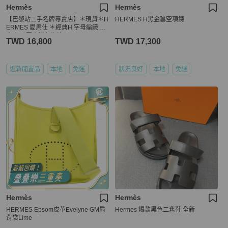
Hermès
Hermès
【巴黎站二手名牌專賣店】＊現貨＊H
HERMES H黑金簍空項鍊
ERMES 愛馬仕 ＊經典H 字母編織 黃
米白 馬圖案拼色靠枕
TWD 16,800
TWD 17,300
近新閒置品
本地
免運
狀況良好
本地
免運
Hermès
Hermès
HERMES Epsom皮革Evelyne GM肩
Hermes 爆款黑色二舊鞋 全新
背袋Lime