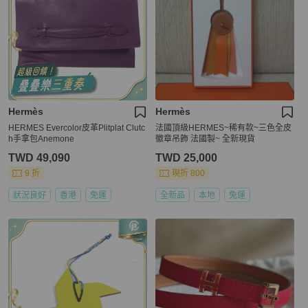
Hermès
Hermès
HERMES Evercolor皮革Plitplat Clutc
法國頂級HERMES~稀有款~三色全皮
h手拿包Anemone
徽章吊飾 法國製~ 全新現貨
TWD 49,090
TWD 25,000
9 折
現折 800
狀況良好
香港
免運
全新品
本地
免運