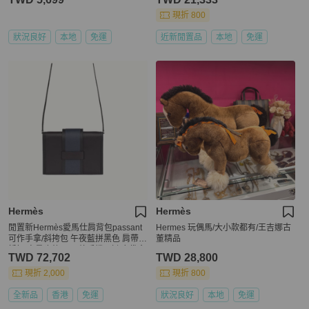
現折 800
狀況良好
本地
免運
近新閒置品
本地
免運
Hermès
Hermès
閒置新Hermès愛馬仕肩背包passant
Hermes 玩偶馬/大小款都有/王吉娜古
可作手拿/斜挎包 午夜藍拼黑色 肩帶可
董精品
拆卸 容量也夠 可以放手機 Z刻 塵袋盒
TWD 72,702
TWD 28,800
子吊牌
現折 2,000
現折 800
全新品
香港
免運
狀況良好
本地
免運