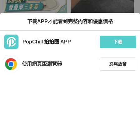
Louis Vuitton
Bottega Veneta
下載APP才能看到完整內容和優惠價格
LV路易威登 芯片款 Steamer黑武士曲
Bv經典編織黑色短夾
別針回形針盒子包
TWD 62,605
TWD 6,800
PopChill 拍拍圈 APP
下載
現折 2,000
狀況良好
香港
免運
狀況尚可
本地
免運
使用網頁版瀏覽器
忍痛放棄
篩選
重設
品牌
分類
Bottega Veneta
Louis Vuitton