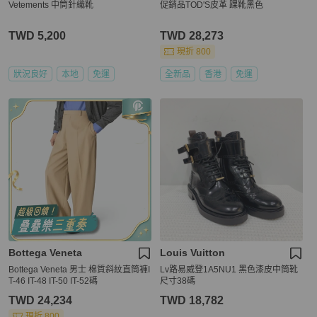
Vetements 中筒針織靴
促銷品TOD'S皮革 踝靴黑色
TWD 5,200
TWD 28,273
現折 800
狀況良好
本地
免運
全新品
香港
免運
Bottega Veneta
Louis Vuitton
Bottega Veneta 男士 棉質斜紋直筒褲I
Lv路易威登1A5NU1 黑色漆皮中筒靴
T-46 IT-48 IT-50 IT-52碼
尺寸38碼
TWD 24,234
TWD 18,782
現折 800