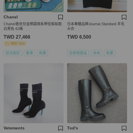
Chanel
Chanel香奈兒金標圓頭系帶低幫板鞋
日本專櫃品牌Journal Standard 羊毛
白黑色 42碼
大衣
TWD 27,466
TWD 6,500
現折 800
狀況良好
香港
免運
近新閒置品
本地
免運
Vetements
Tod's