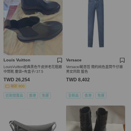
Louis Vuitton
Versace
LouisVuitton經典黑色牛皮拼老花粗跟
Versace/範思哲 簡約純色直筒牛仔褲
中筒靴 塵袋+有盒子/ 37.5
男女同款 藍色
TWD 26,254
TWD 8,402
現折 800
近新閒置品
香港
免運
全新品
香港
免運