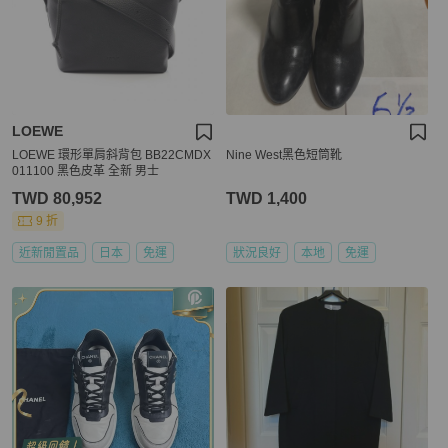
LOEWE
LOEWE 環形單肩斜背包 BB22CMDX
Nine West黑色短筒靴
011100 黑色皮革 全新 男士
TWD 80,952
TWD 1,400
9 折
近新閒置品
日本
免運
狀況良好
本地
免運