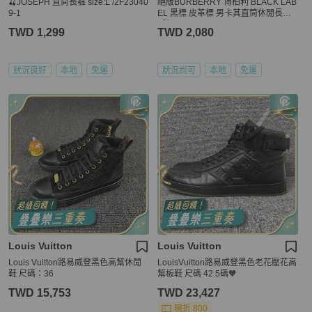
🍒JOSEPH 直筒長褲 size:L /2F23040
絕版BURBERRY 博柏利 BLACK LAB
9-1
EL 黑標 皮革標 男卡其直筒休閒長褲8
2號
TWD 1,299
TWD 2,080
狀況良好
本地
免運
狀況尚可
本地
免運
Louis Vuitton
Louis Vuitton
Louis Vuitton路易威登黑色高幫休閒
LouisVuitton路易威登黑色老花壓花高
鞋 尺碼：36
幫板鞋 尺碼 42.5碼🧡
TWD 15,753
TWD 23,427
現折 800