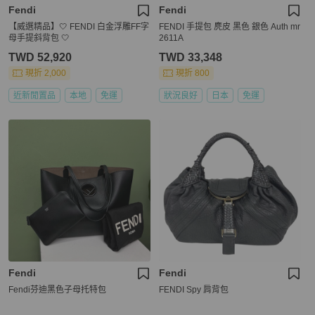
Fendi
Fendi
【威選精品】🤍 FENDI 白金浮雕FF字
FENDI 手提包 麂皮 黑色 銀色 Auth mr
母手提斜背包 🤍
2611A
TWD 52,920
TWD 33,348
現折 2,000
現折 800
近新閒置品
本地
免運
狀況良好
日本
免運
Fendi
Fendi
Fendi芬迪黑色子母托特包
FENDI Spy 肩背包