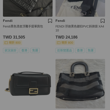
Fendi
Fendi
Fendi黑色漆皮浮雕手提單肩包
FENDI 芬迪黑色銀扣PVC斜孭袋 XA4
10
TWD 31,505
TWD 24,186
現折 800
現折 800
狀況良好
香港
免運
近新閒置品
香港
免運