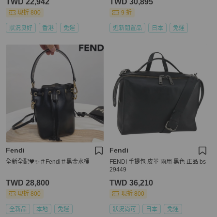
TWD 22,942
TWD 30,895
現折 800
9 折
狀況良好
香港
免運
近新閒置品
日本
免運
Fendi
Fendi
全新全配🖤✨＃Fendi＃黑金水桶
FENDI 手提包 皮革 兩用 黑色 正品 bs
29449
TWD 28,800
TWD 36,210
現折 800
現折 800
全新品
本地
免運
狀況尚可
日本
免運