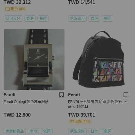
TWD 32,312
TWD 14,541
現折 800
狀況良好
香港
免運
狀況尚可
香港
免運
Fendi
Fendi
Fendi Orologi 黑色皮革腕錶
FENDI 亮片雙肩包 尼龍 黑色 銀色 正
品 ka1621M
TWD 12,800
TWD 39,701
現折 800
近新閒置品
本地
免運
狀況良好
日本
免運