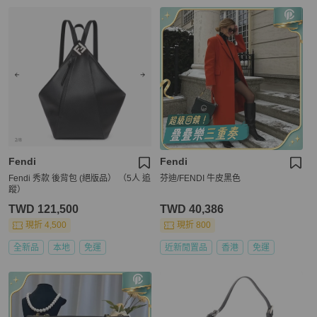
Fendi
Fendi
Fendi 秀款 後背包 (絕版品） （5人 追
芬迪/FENDI 牛皮黑色
蹤）
TWD 121,500
TWD 40,386
現折 4,500
現折 800
全新品
本地
免運
近新閒置品
香港
免運