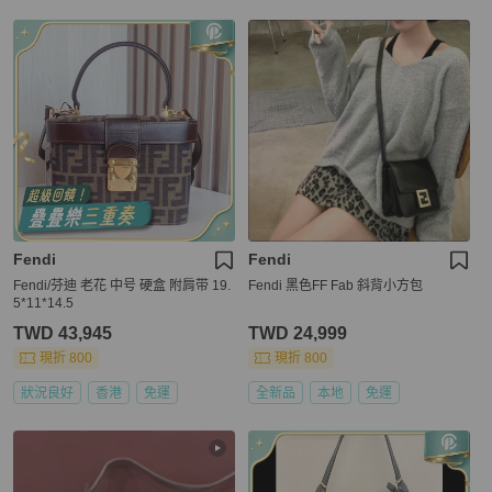
Fendi
Fendi
Fendi/芬迪 老花 中号 硬盒 附肩带 19.
Fendi 黑色FF Fab 斜背小方包
5*11*14.5
TWD 43,945
TWD 24,999
現折 800
現折 800
狀況良好
香港
免運
全新品
本地
免運