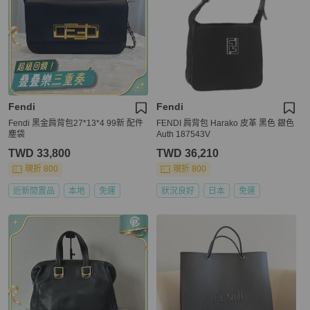
Fendi
Fendi
Fendi 黑金肩背包27*13*4 99新 配件
FENDI 肩背包 Harako 皮革 黑色 銀色
塵袋
Auth 187543V
TWD 33,800
TWD 36,210
現折 800
現折 800
近新閒置品
本地
免運
狀況良好
日本
免運