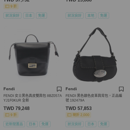
9 折
狀況良好
日本
免運
狀況良好
本地
免運
Fendi
Fendi
FENDI 女士黑色真皮雙肩包 8BZ057A
FENDI 黑色銀色皮革肩背包，正品編
YJ1F0KUR 全新
號 192479A
TWD 79,248
TWD 57,853
9 折
現折 2,000
近新閒置品
日本
免運
狀況良好
日本
免運