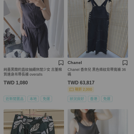
Chanel
純墨黑簡約直紋抽繩休閒少女 古董棉
Chanel 香奈兒 黑色條紋背帶寬褲 36
質連身吊帶長褲 overalls
碼
TWD 1,080
TWD 63,817
現折 2,000
近新閒置品
本地
免運
狀況良好
香港
免運