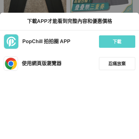
Celine
Thom Browne
下載APP才能看到完整內容和優惠價格
Celine
Thom Browne 女士 抽繩褶皺迷你裙IT
-36 IT-38 IT-40 IT-42 IT-44碼
TWD 15,688
TWD 34,736
PopChill 拍拍圈 APP
下載
現折 800
近新閒置品
本地
免運
全新品
香港
免運
使用網頁版瀏覽器
忍痛放棄
篩選
重設
品牌
分類
Dior