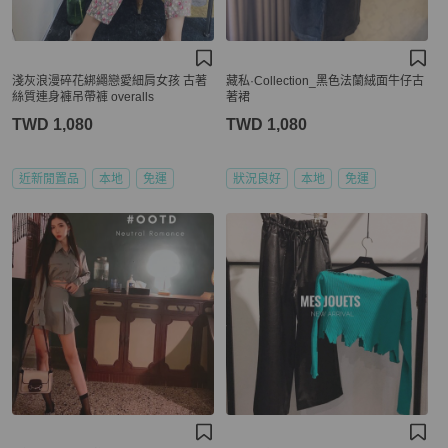
淺灰浪漫碎花綁繩戀愛細肩女孩 古著
藏私·Collection_黑色法蘭絨面牛仔古
絲質連身褲吊帶褲 overalls
著裙
TWD 1,080
TWD 1,080
近新閒置品
本地
免運
狀況良好
本地
免運