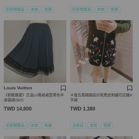
近新閒置品
本地
免運
近新閒置品
本地
免運
Louis Vuitton
《新歡舊愛》正品LV路易威登黑色半
＃復古風韓國設計款麂皮刺繡花拉鏈A
身圓裙/36/S
字裙
TWD 14,800
TWD 1,380
近新閒置品
本地
免運
全新品
本地
免運