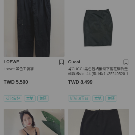
LOEWE
Gucci
Loewe 黑色工裝褲
🍒GUCCI 黑色包裙後臀下擺花瓣折邊
翹臀裙size:44 (顯小版）/2F240520-1
TWD 5,500
TWD 8,499
狀況良好
本地
免運
近新閒置品
本地
免運