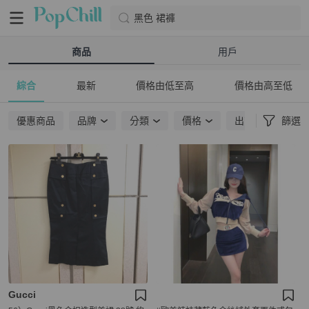
黑色 裙褲
商品
用戶
綜合
最新
價格由低至高
價格由高至低
優惠商品
品牌
分類
價格
出貨地點
篩選
Gucci