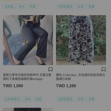
全新品
本地
免運
近新閒置品
本地
免運
墨黑九零年代美好純真時代 古董古著
藏私·Collection_灰色幾何色斑百摺古
棉料下身褲長褲喇叭褲vintage
著裙日本製
TWD 1,080
TWD 1,280
近新閒置品
本地
免運
近新閒置品
本地
免運