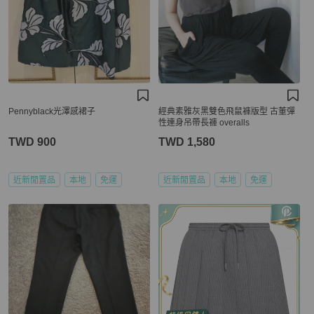
Pennyblack光澤感裙子
經典素雅灰黑雙色飛鼠褲版型 古董彈
性連身吊帶長褲 overalls
TWD 900
TWD 1,580
近新閒置品
本地
免運
近新閒置品
本地
免運