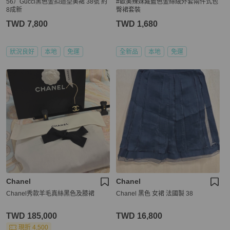
56）Gucci黑色金扣造型美裙 38號 約
#歐美辣妹藏藍色金絲絨外套兩件式包
8成新
臀裙套裝
TWD 7,800
TWD 1,680
狀況良好
本地
免運
全新品
本地
免運
Chanel
Chanel
Chanel秀款羊毛真絲黑色及膝裙
Chanel 黑色 女裙 法國製 38
TWD 185,000
TWD 16,800
現折 4,500