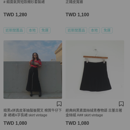
# 緞面氣質短款襯衫套裝裙
正韓皮寬褲
TWD 1,280
TWD 1,100
近新閒置品
本地
免運
近新閒置品
本地
免運
暗黑x拼真皮革抽鬚後開叉 棉質牛仔下
經典純黑素面絲絨青春物語 古董古著
身 裙裙A字長裙 skirt vintage
金絲絨 A## skirt vintage
TWD 1,080
TWD 1,080