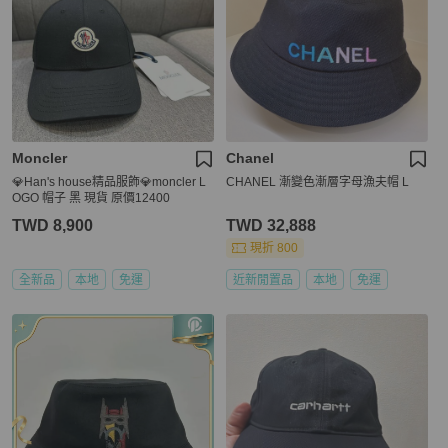
Moncler
Chanel
💎Han's house精品服飾💎moncler L
CHANEL 漸變色漸層字母漁夫帽 L
OGO 帽子 黑 現貨 原價12400
TWD 8,900
TWD 32,888
現折 800
全新品
本地
免運
近新閒置品
本地
免運