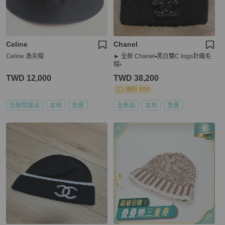
Celine
Chanel
Celine 漁夫帽
► 全新 Chanel▪️黑白雙C logo針織毛
帽▫️
TWD 12,000
TWD 38,200
現折 800
近新閒置品
本地
免運
全新品
本地
免運