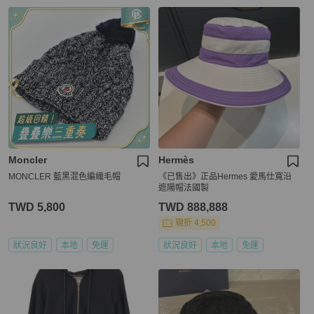
Moncler
Hermès
MONCLER 藍黑混色編織毛帽
《已售出》正品Hermes 愛馬仕寬沿
遮陽帽法國製
TWD 5,800
TWD 888,888
現折 4,500
狀況良好
本地
免運
狀況良好
本地
免運