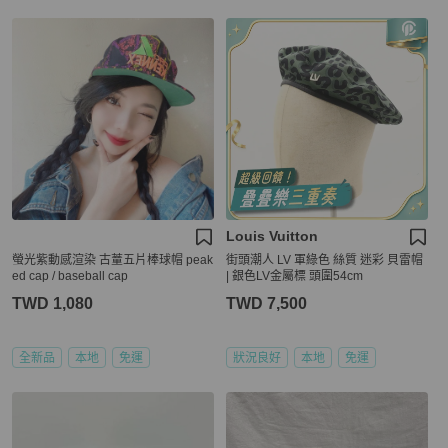
Louis Vuitton
螢光紫動感渲染 古蕫五片棒球帽 peak
街頭潮人 LV 軍綠色 絲質 迷彩 貝雷帽
ed cap / baseball cap
| 銀色LV金屬標 頭圍54cm
TWD 1,080
TWD 7,500
全新品
本地
免運
狀況良好
本地
免運