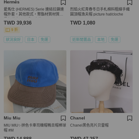
Hermès
愛馬仕 (HERMES) Serie 連結拉鍊連
烈焰火紅青春冬日手札棉料粗線手織
帽外套，其他款式，聚酯材質材質，
圓頂帽漁夫帽 picture hat/cloche
黑色/綠色，二手男士款
TWD 39,936
TWD 1,080
9 折
狀況良好
日本
免運
近新閒置品
本地
免運
Miu Miu
Chanel
MIU MIU✨拼色卡車司機帽鴨舌帽棒球
Chanel黑色亮片贝雷帽
帽 #M
TWD 14,888
TWD 47,257