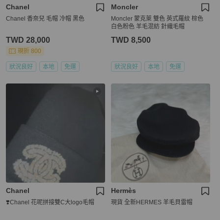
Chanel
Moncler
Chanel 香奈兒 毛帽 冷帽 黑色
Moncler 蒙克萊 雙色 英式羅紋 棕色
白色粉色 羊毛混紡 針織毛帽
TWD 28,000
TWD 8,500
現折 800
狀況良好
本地
免運
狀況良好
本地
免運
Chanel
Hermès
❣️Chanel 花呢拼接雙C大logo毛帽
現貨 全新HERMES 羊毛貝雷帽