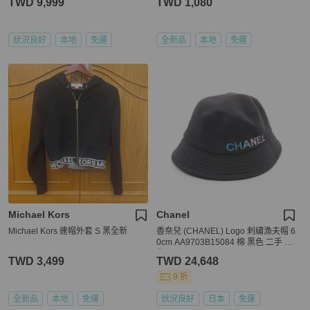
TWD 9,999
TWD 1,080
狀況良好
本地
免運
全新品
本地
免運
Michael Kors
Chanel
Michael Kors 連帽外套 S 黑全新
香奈兒 (CHANEL) Logo 刺繡漁夫帽 6
0cm AA9703B15084 棉 黑色 二手 女
款
TWD 3,499
TWD 24,648
9 折
全新品
本地
免運
狀況良好
日本
免運