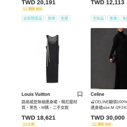
TWD 20,191
TWD 12,113
現折 800
近新閒置品
香港
免運
全新品
香港
免
Louis Vuitton
Celine
路易威登無袖連身裙，棉尼龍材
🍒CELINE翻領100
質，黑色，M碼，二手女款
連身裙size:M /2F241
TWD 18,621
TWD 30,000
9 折
現折 800