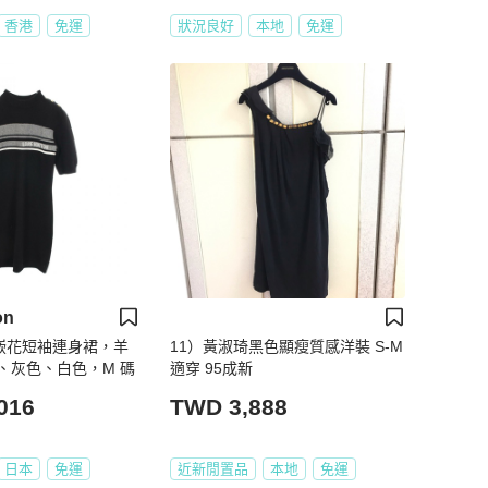
香港
免運
狀況良好
本地
免運
on
 嵌花短袖連身裙，羊
11）黃淑琦黑色顯瘦質感洋裝 S-M
、灰色、白色，M 碼
適穿 95成新
016
TWD 3,888
日本
免運
近新閒置品
本地
免運