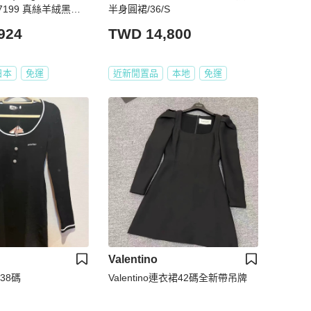
07199 真絲羊絨黑色
半身圓裙/36/S
碼
924
TWD 14,800
日本
免運
近新閒置品
本地
免運
Valentino
裙38碼
Valentino連衣裙42碼全新帶吊牌