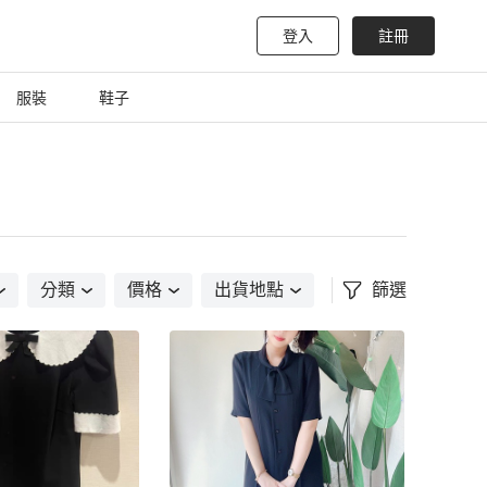
登入
註冊
服裝
鞋子
分類
價格
出貨地點
篩選