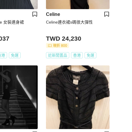
Celine
sace 女裝連身裙
Celine連衣裙s碼很大彈性
037
TWD 24,230
現折 800
香港
免運
近新閒置品
香港
免運