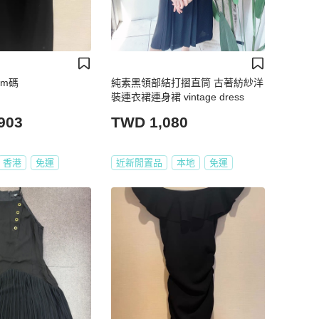
裙m碼
純素黑領部結打摺直筒 古著紡紗洋
裝連衣裙連身裙 vintage dress
903
TWD 1,080
香港
免運
近新閒置品
本地
免運