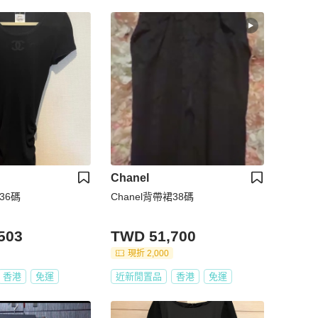
Chanel
36碼
Chanel背帶裙38碼
503
TWD 51,700
現折 2,000
香港
免運
近新閒置品
香港
免運