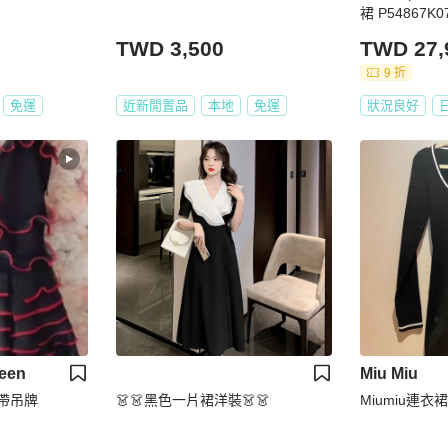
裙 P54867K
二手女款 38 
TWD 3,500
TWD 27,
9 折
免運
近新閒置品
本地
免運
狀況良好
een
Miu Miu
帶吊牌
👗👗黑色一片裙洋裝👗👗
Miumiu連衣