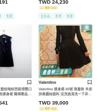
191
TWD 24,230
現折 800
港
免運
全新品
香港
免運
Valentino
 黑色豎紋暗紋西裝領雙口
Valentino 連身裙 40號 限量款 羊皮
長連身裙 職場奢品通
拚桑蠶絲面料 沒洗過清洗一下非常
新 原價近40萬 誠可議
541
TWD 39,000
現折 800