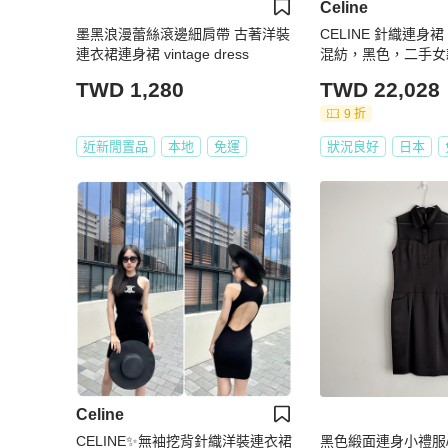
Celine
墨黑浪漫蕾絲滾邊細肩帶 古著洋裝
CELINE 針織連身
連衣裙連身裙 vintage dress
混紡，黑色，二手女款
TWD 1,280
TWD 22,028
9 折
近新閒置品
本地
免運
狀況良好
日本
Celine
CELINE✨無袖挖背針織洋裝連衣裙
黑色緞面連身小禮服/