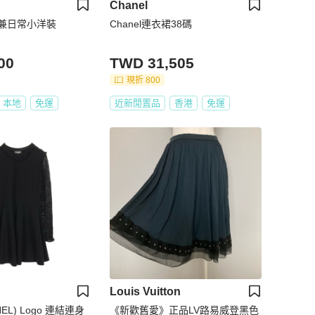
Chanel
兼日常小洋裝
Chanel連衣裙38碼
00
TWD 31,505
現折 800
本地
免運
近新閒置品
香港
免運
Louis Vuitton
EL) Logo 連結連身
《新歡舊愛》正品LV路易威登黑色