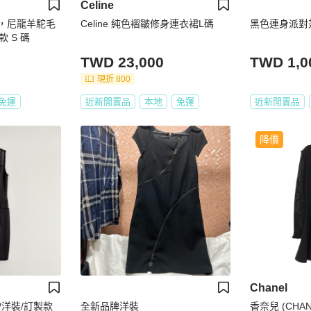
Celine
裙，尼龍羊駝毛
Celine 純色褶皺修身連衣裙L碼
黑色連身派對
 S 碼
TWD 23,000
TWD 1,0
現折 800
免運
近新閒置品
本地
免運
近新閒置品
降價
Chanel
洋裝/訂製款
全新品牌洋裝
香奈兒 (CHAN