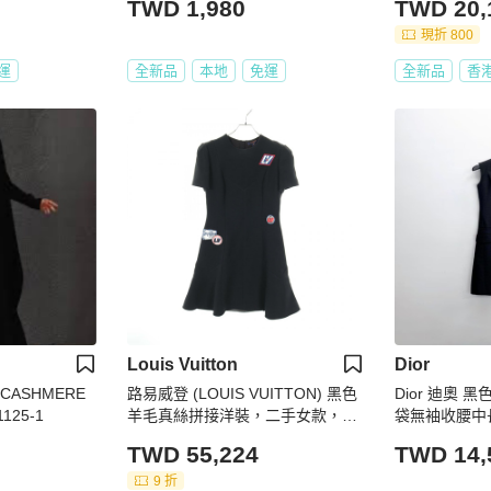
TWD 1,980
TWD 20,
現折 800
運
全新品
本地
免運
全新品
香
Louis Vuitton
Dior
%CASHMERE
路易威登 (LOUIS VUITTON) 黑色
Dior 迪奧
125-1
羊毛真絲拼接洋裝，二手女款，尺
袋無袖收腰中
寸 36。
勤款
TWD 55,224
TWD 14,
9 折