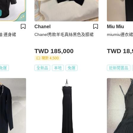
Chanel
Miu Miu
長袖 連身裙
Chanel秀款羊毛真絲黑色及膝裙
miumiu連衣
TWD 185,000
TWD 18,
現折 4,500
免運
全新品
本地
免運
近新閒置品