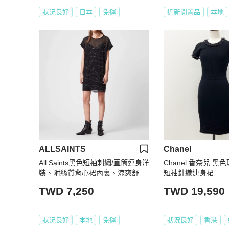
狀況良好
日本
免運
近新閒置品
本地
ALLSAINTS
Chanel
All Saints黑色短袖刺繡/直筒連身洋
Chanel 香奈兒 
裝、附絲質背心裙內裏、涼爽舒適
短袖針織連身裙
（S和M可穿）看圖看內文
TWD 7,250
TWD 19,590
狀況良好
本地
免運
狀況良好
香港