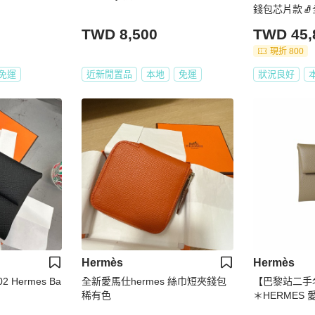
錢包芯片款
TWD 8,500
TWD 45,
現折 800
免運
近新閒置品
本地
免運
狀況良好
Hermès
Hermès
 Hermes Ba
全新愛馬仕hermes 絲巾短夾錢包
【巴黎站二手
稀有色
＊HERMES 愛
系列 EPSO