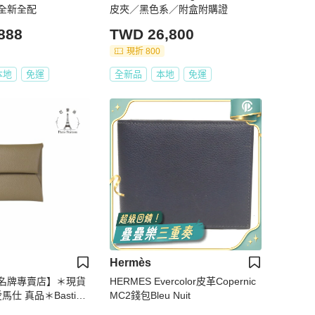
全新全配
皮夾／黑色系／附盒附購證
888
TWD 26,800
現折 800
本地
免運
全新品
本地
免運
Hermès
名牌專賣店】＊現貨
HERMES Evercolor皮革Copernic
馬仕 真品＊Bastia
MC2錢包Bleu Nuit
M 大象灰 牛皮方形暗釦