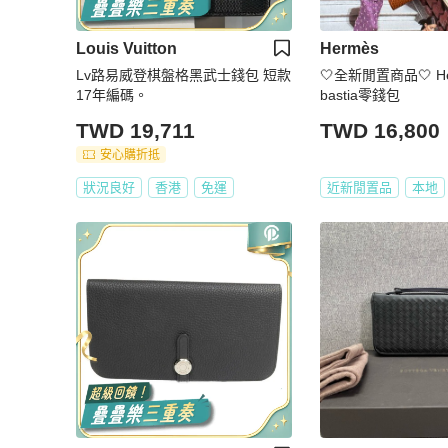
Louis Vuitton
Hermès
Lv路易威登棋盤格黑武士錢包 短款
🤍全新閒置商品🤍 H
17年編碼。
bastia零錢包
TWD 19,711
TWD 16,800
安心購折抵
狀況良好
香港
免運
近新閒置品
本地