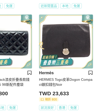
地
免運
近新閒置品
本地
免運
Hermès
oblack漆皮折疊長款錢
HERMES Togo皮革Dogon Compa
2.5 98新配件塵袋
ct銀扣錢包Noir
800
TWD 23,633
現折 800
本地
免運
狀況良好
香港
免運