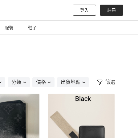
登入
註冊
服裝
鞋子
分類
價格
出貨地點
篩選