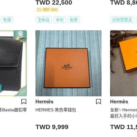
TWD 22,500
TWD 8,8
零錢包
現折 800
免運
全新品
本地
免運
近新閒置品
Hermès
Hermès
革Bastia銀扣零
HERMES 黑色零錢包
全新✨Herme
最好入手的小可愛
TWD 9,999
TWD 11,