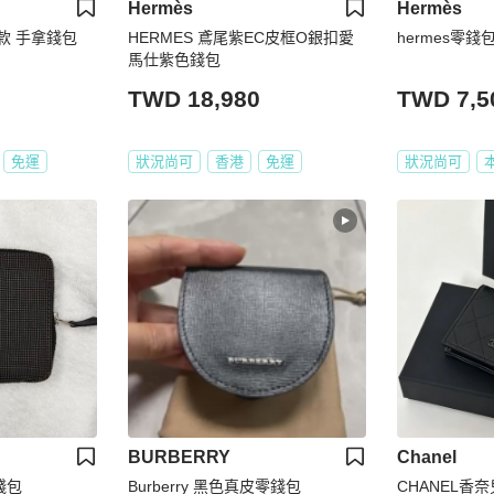
Hermès
Hermès
織款 手拿錢包
HERMES 鳶尾紫EC皮框O銀扣愛
hermes零錢
馬仕紫色錢包
TWD 18,980
TWD 7,5
免運
狀況尚可
香港
免運
狀況尚可
BURBERRY
Chanel
錢包
Burberry 黑色真皮零錢包
CHANEL香奈