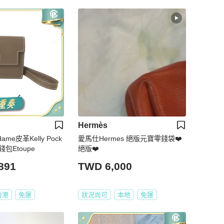
Hermès
ame皮革Kelly Pock
愛馬仕Hermes 絕版元寶零錢袋❤️
錢包Etoupe
絕版❤️
891
TWD 6,000
香港
免運
狀況尚可
本地
免運