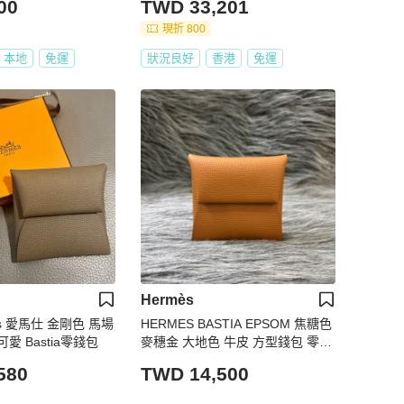
00
TWD 33,201
現折 800
本地
免運
狀況良好
香港
免運
Hermès
s 愛馬仕 金剛色 馬場
HERMES BASTIA EPSOM 焦糖色
 Bastia零錢包
麥穗金 大地色 牛皮 方型錢包 零錢
包 硬幣包 零錢袋
580
TWD 14,500