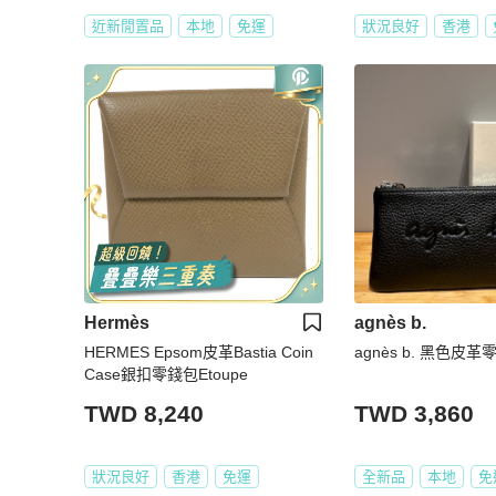
近新閒置品
本地
免運
狀況良好
香港
Hermès
agnès b.
HERMES Epsom皮革Bastia Coin
agnès b. 黑色皮革
Case銀扣零錢包Etoupe
TWD 8,240
TWD 3,860
狀況良好
香港
免運
全新品
本地
免