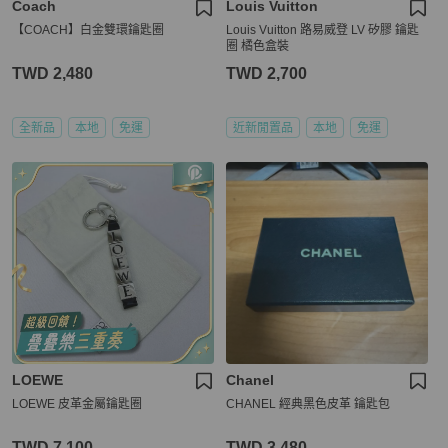
Coach
Louis Vuitton
【COACH】白金雙環鑰匙圈
Louis Vuitton 路易威登 LV 矽膠 鑰匙
圈 橘色盒裝
TWD 2,480
TWD 2,700
全新品
本地
免運
近新閒置品
本地
免運
LOEWE
Chanel
LOEWE 皮革金屬鑰匙圈
CHANEL 經典黑色皮革 鑰匙包
TWD 7,100
TWD 3,480