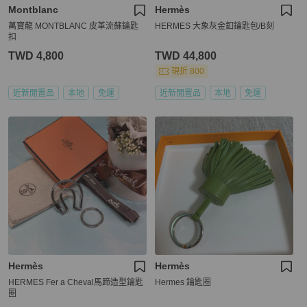
Montblanc
Hermès
萬寶龍 MONTBLANC 皮革流蘇鑰匙
HERMES 大象灰金釦鑰匙包/B刻
扣
TWD 4,800
TWD 44,800
現折 800
近新閒置品
本地
免運
近新閒置品
本地
免運
Hermès
Hermès
HERMES Fer a Cheval馬蹄造型鑰匙
Hermes 鑰匙圈
圈