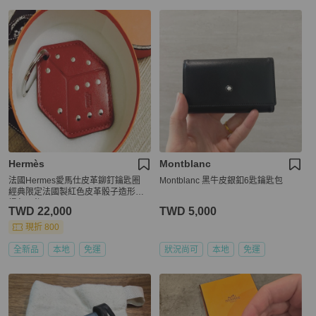
Hermès
Montblanc
法國Hermes愛馬仕皮革鉚釘鑰匙圈
Montblanc 黑牛皮銀釦6匙鑰匙包
經典限定法國製紅色皮革骰子造形手
提包吊飾
TWD 22,000
TWD 5,000
現折 800
全新品
本地
免運
狀況尚可
本地
免運