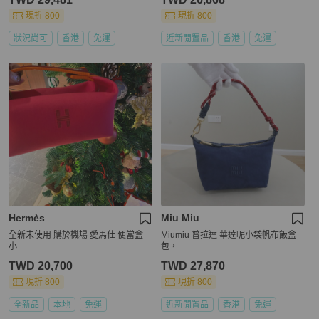
現折 800
現折 800
狀況尚可
香港
免運
近新閒置品
香港
免運
Hermès
Miu Miu
全新未使用 購於機場 愛馬仕 便當盒
Miumiu 普拉達 華達呢小袋帆布飯盒
小
包，
TWD 20,700
TWD 27,870
現折 800
現折 800
全新品
本地
免運
近新閒置品
香港
免運