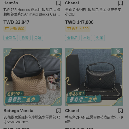
Hermès
Chanel
TW4735 Hermes 愛馬仕 飯盒包 大號
全新 CHANEL 飯盒包 黑金 荔枝牛皮
動物部落系列Animaux Blocks Case L
小C釦
arge Cotton Granit
TWD 33,847
TWD 147,000
現折 800
現折 4,500
全新品
香港
免運
全新品
本地
免運
Bottega Veneta
Chanel
Bv葆蝶家編織棕色小號飯盒單肩包 尺
香奈兒CHANEL黑金荔枝皮飯盒包，9
寸:25×12×19cm
8新