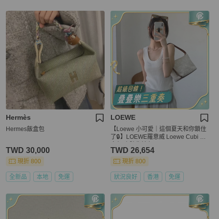
Hermès
LOEWE
Hermes飯盒包
【Loewe 小可愛｜這個夏天和你鎖住
了🔒】LOEWE羅意威 Loewe Cubi 飯
盒包 小號焦糖色
TWD 30,000
TWD 26,654
現折 800
現折 800
全新品
本地
免運
狀況良好
香港
免運