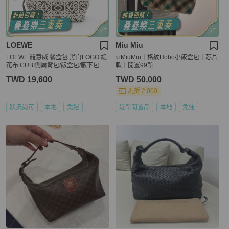
LOEWE
Miu Miu
LOEWE 羅意威 餐盒包 黑白LOGO 緹
✨MiuMiu｜格紋Hobo小飯盒包｜芯片
花布 CUBI側肩背包/飯盒包/腋下包
款｜閒置99新
TWD 19,600
TWD 50,000
現折 2,000
狀況尚可
本地
免運
近新閒置品
本地
免運