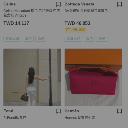
Celine
Bottega Veneta
Celine Macadam 棕色 老花飯盒 中古
BV保碟家 黑色編織包單肩包
飯盒包 Vintage
TWD 14,137
TWD 46,853
現折 800
狀況尚可
香港
免運
狀況良好
香港
免運
Fendi
Hermès
🏷Fendi飯盒包
Hermes 便當包小號