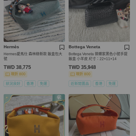
Hermès
Bottega Veneta
Hermes愛馬仕 森林綠新款 飯盒包大
Bottega Veneta 葆蝶家黑色小號手提
號
飯盒 小羊皮 尺寸：22×11×14
TWD 38,775
TWD 35,948
現折 800
現折 800
狀況良好
香港
免運
近新閒置品
香港
免運