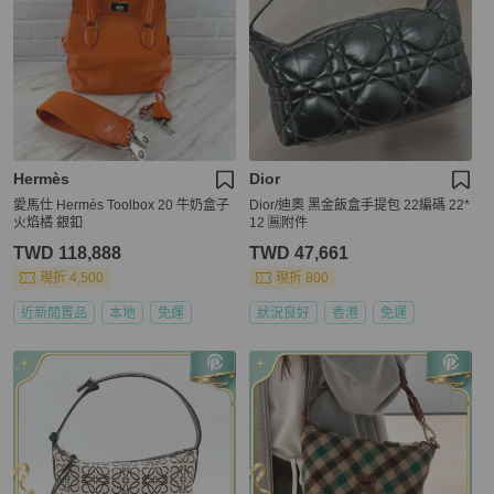
Hermès
Dior
愛馬仕 Hermès Toolbox 20 牛奶盒子
Dior/迪奧 黑金飯盒手提包 22編碼 22*
火焰橘 銀釦
12 🈚附件
TWD 118,888
TWD 47,661
現折 4,500
現折 800
近新閒置品
本地
免運
狀況良好
香港
免運