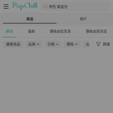
黑色 飯盒包
商品
用戶
綜合
最新
價格由低至高
價格由高至低
優惠商品
品牌
分類
價格
出貨地點
篩選