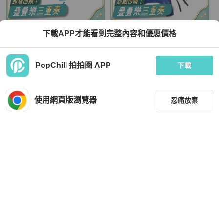
Hermès
Hermès
下載APP才能看到完整內容和優惠價格
HERMES 【激減優惠】Milo皮革Rod
HERMES Milo皮革Rodeo PM掛飾Bl
eo MM掛飾Blue/Brown
eu France/Noir
TWD 11,152
TWD 16,560
PopChill 拍拍圈 APP
下載
狀況良好
香港
免運
狀況良好
香港
免運
使用網頁版瀏覽器
忍痛放棄
篩選
重設
品牌
分類
Gucci
Hermès