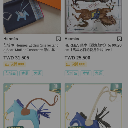
Hermès
Hermès
全新 🧡 Hermes Et Gris Gris rectangl
HERMÈS 絲巾《縱意馳騁》🐎 90x90
e Scarf Muffler Cashmere 頸巾 羊絨
cm【馬年必買的愛馬仕絲巾🐎】
圍巾🧣
TWD 31,505
TWD 25,500
現折 800
現折 800
全新品
香港
免運
全新品
本地
免運