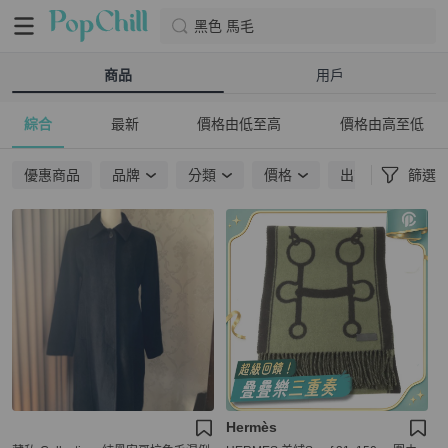
黑色 馬毛
商品
用戶
綜合
最新
價格由低至高
價格由高至低
優惠商品
品牌
分類
價格
出貨地點
篩選
Hermès