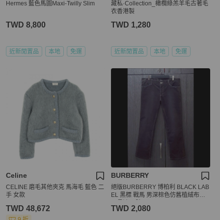
Hermes 藍色馬圖Maxi-Twilly Slim
藏私·Collection_橄欖綠羔羊毛古著毛
衣香港製
TWD 8,800
TWD 1,280
近新閒置品
本地
免運
近新閒置品
本地
免運
Celine
BURBERRY
CELINE 磨毛其他夾克 馬海毛 藍色 二
絕版BURBERRY 博柏利 BLACK LAB
手 女款
EL 黑標 戰馬 男深棕色仿舊植絨布休
閒長褲85號
TWD 48,672
TWD 2,080
9 折