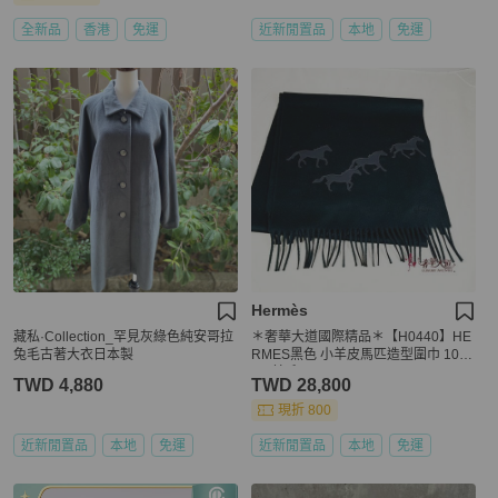
全新品
香港
免運
近新閒置品
本地
免運
Hermès
藏私·Collection_罕見灰綠色純安哥拉
＊奢華大道國際精品＊【H0440】HE
兔毛古著大衣日本製
RMES黑色 小羊皮馬匹造型圍巾 10
0%羊毛
TWD 4,880
TWD 28,800
現折 800
近新閒置品
本地
免運
近新閒置品
本地
免運