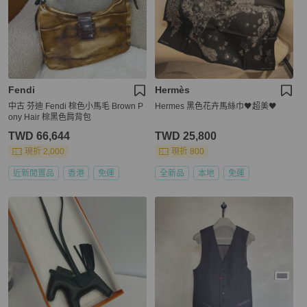
Fendi
Hermès
中古 芬迪 Fendi 棕色小馬毛 Brown P
Hermes 黑色花卉馬絲巾🖤超美🖤
ony Hair 棕黑色肩背包
TWD 66,644
TWD 25,800
現折 2,000
現折 800
近新閒置品
香港
免運
全新品
本地
免運