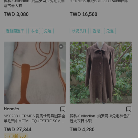
藏私·Collection_純黑安哥拉兔毛混俐
HERMES 羊絨Scarf 31x150cm圍巾
落古著大衣
TWD 3,080
TWD 16,560
近新閒置品
本地
免運
狀況良好
香港
免運
Hermès
MS0288 HERMES 愛馬仕馬具圖案全
藏私·Collection_純安哥拉兔毛棕色古
羊毛頸巾METAL EQUESTRE SCARF
著大衣日本製
40 X 170CM CASHMERE
TWD 27,344
TWD 4,280
現折 800