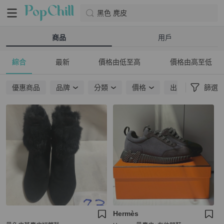
黑色 麂皮
商品
用戶
綜合
最新
價格由低至高
價格由高至低
優惠商品
品牌
分類
價格
出貨地點
篩選
Hermès