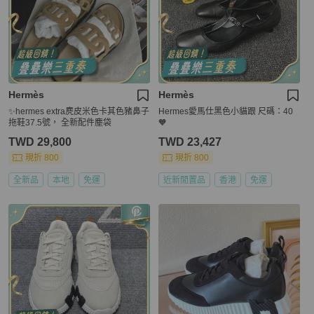
Hermès
Hermès
✨hermes extra麂皮米色卡其色豬鼻子
Hermes愛馬仕黑色小貓跟 尺碼：40
拖鞋37.5號， 全新配件塵袋
🧡
TWD 29,800
TWD 23,427
現折 800
現折 800
全新品
本地
免運
近新閒置品
香港
免運