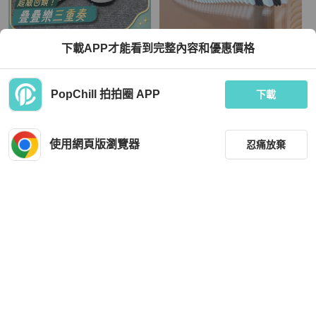
Hermès
Hermès
下載APP才能看到完整內容和優惠價格
Hermès 愛馬仕灰白色麂皮網面運動
Hermès愛馬仕運動鞋 黑白熊貓 皮面
鞋40碼 男女同款
拼麂皮 主色黑色 輕便百搭好穿36.5碼
TWD 20,191
TWD 31,909
PopChill 拍拍圈 APP
下載
現折 800
現折 800
近新閒置品
香港
免運
全新品
香港
免運
使用網頁版瀏覽器
忍痛放棄
篩選
重設
品牌
分類
Chanel
Chanel