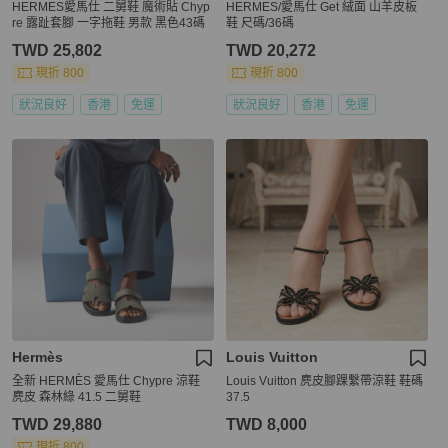
HERMES愛馬仕 二舅鞋 魔術貼 Chyp
HERMES/愛馬仕 Get 絨面 山羊皮板
re 露趾套腳 一字拖鞋 男款 黑色43碼
鞋 尺碼/36碼
TWD 25,802
TWD 20,272
現折 800
現折 800
狀況良好
香港
免運
狀況良好
香港
免運
Hermès
Louis Vuitton
全新 HERMÈS 愛馬仕 Chypre 涼鞋
Louis Vuitton 麂皮腳踝繫帶涼鞋 鞋碼
麂皮 森林綠 41.5 二舅鞋
37.5
TWD 29,880
TWD 8,000
現折 800