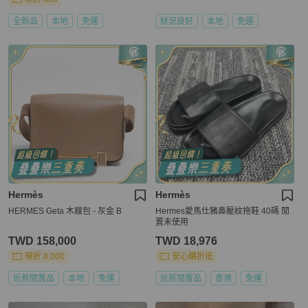
全新品
本地
免運
狀況良好
本地
免運
Hermès
Hermès
HERMES Geta 木屐包 - 灰金 B
Hermes愛馬仕豬鼻壓紋拖鞋 40碼 閒
置未使用
TWD 158,000
TWD 18,976
現折 8,000
安心購折抵
近新閒置品
本地
免運
近新閒置品
香港
免運