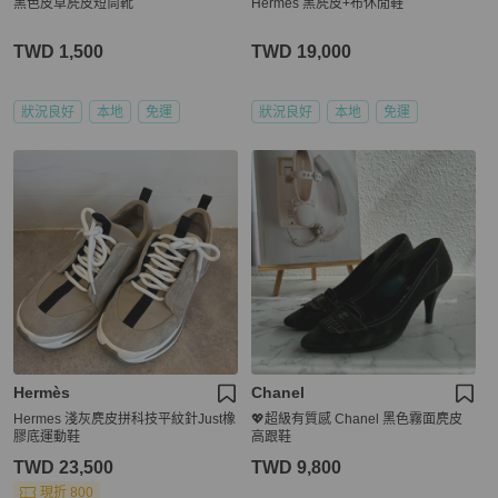
黑色皮草麂皮短筒靴
Hermes 黑麂皮+布休閒鞋
TWD 1,500
TWD 19,000
狀況良好
本地
免運
狀況良好
本地
免運
Hermès
Chanel
Hermes 淺灰麂皮拼科技平紋針Just橡
💖超級有質感 Chanel 黑色霧面麂皮
膠底運動鞋
高跟鞋
TWD 23,500
TWD 9,800
現折 800