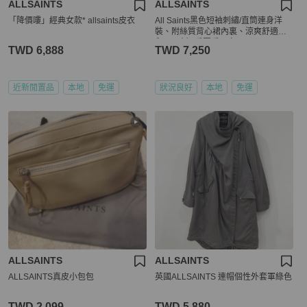
ALLSAINTS
ALLSAINTS
「降價嘍」經典女款* allsaints皮衣
All Saints黑色短袖刺繡/直筒連身洋
裝、附絲質背心裙內裏、涼爽舒適（S
和M可穿）看圖看內文
TWD 6,888
TWD 7,250
近新閒置品
本地
免運
狀況良好
本地
免運
ALLSAINTS
ALLSAINTS
ALLSAINTS真皮小包包
英國ALLSAINTS 連帽個性外套軍綠色
TWD 2,099
TWD 5,880