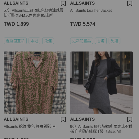
ALLSAINTS
ALLSAINTS
57）Allsaints正品酒紅色舒適涼感雪
All Saints Leather Jacket
紡洋裝 XS-M以內適穿 95成新
TWD 1,899
TWD 5,574
近新閒置品
本地
免運
近新閒置品
香港
免運
ALLSAINTS
ALLSAINTS
Allsaints 蛇紋 雙色 短袖 襯衫 M
96）AllSaints 經典灰銀蔥 兩穿式不對
稱羊毛混紡針織洋裝（Size: M）