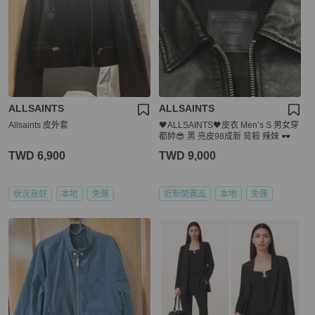
ALLSAINTS
ALLSAINTS
Allsaints 皮外套
🖤ALLSAINTS🖤皮衣 Men’s S 男女穿
都帥😎 黑 亮皮98成新 背殺 辣妹 🕶️
TWD 6,900
TWD 9,000
狀況良好
本地
免運
近新閒置品
本地
免運