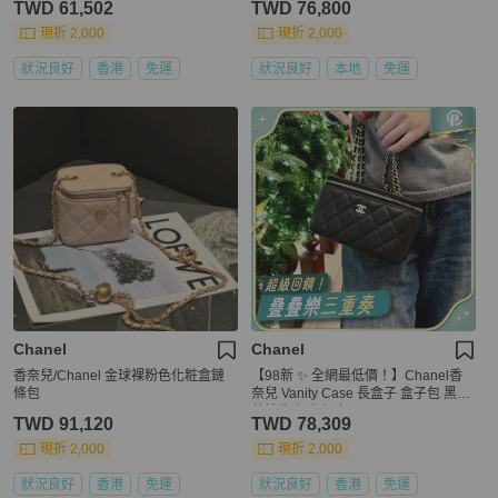
TWD 61,502
TWD 76,800
現折 2,000
現折 2,000
狀況良好
香港
免運
狀況良好
本地
免運
Chanel
Chanel
香奈兒/Chanel 金球裸粉色化粧盒鏈
【98新 ✨ 全網最低價！】Chanel香
條包
奈兒 Vanity Case 長盒子 盒子包 黑金
荔枝牛皮 有保卡
TWD 91,120
TWD 78,309
現折 2,000
現折 2,000
狀況良好
香港
免運
狀況良好
香港
免運