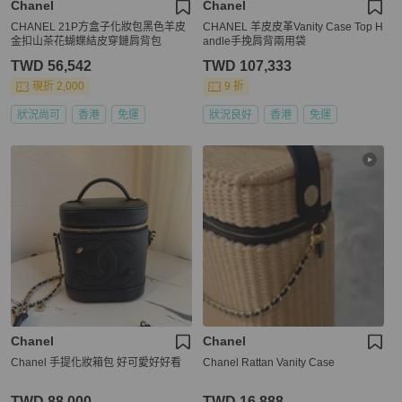
Chanel
Chanel
CHANEL 21P方盒子化妝包黑色羊皮
CHANEL 羊皮皮革Vanity Case Top H
金扣山茶花蝴蝶結皮穿鏈肩背包
andle手挽肩背兩用袋
TWD 56,542
TWD 107,333
現折 2,000
9 折
狀況尚可
香港
免運
狀況良好
香港
免運
Chanel
Chanel
Chanel 手提化妝箱包 好可愛好好看
Chanel Rattan Vanity Case
TWD 88,000
TWD 16,888