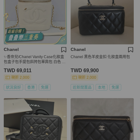
Chanel
Chanel
✨香奈兒/Chanel Vanity Case化妝盒
Chanel 黑色羊皮金扣 化妝盒兩用包
包盒子包手提包斜挎包單肩包 白色 金
扣
TWD 69,011
TWD 69,900
現折 2,000
現折 2,000
狀況良好
香港
免運
近新閒置品
本地
免運