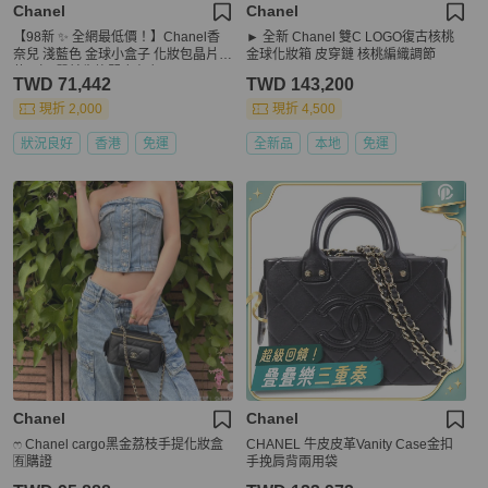
Chanel
Chanel
【98新 ✨ 全網最低價！】Chanel香
► 全新 Chanel 雙C LOGO復古核桃
奈兒 淺藍色 金球小盒子 化妝包晶片新
金球化妝箱 皮穿鏈 核桃編織調節
款 （下單前先詢問庫存❗️）
TWD 71,442
TWD 143,200
現折 2,000
現折 4,500
狀況良好
香港
免運
全新品
本地
免運
Chanel
Chanel
ෆ Chanel cargo黑金荔枝手提化妝盒
CHANEL 牛皮皮革Vanity Case金扣
🈶購證
手挽肩背兩用袋