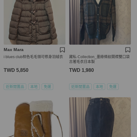
Max Mara
i blues club棕色毛毛領可修身羽絨衣
藏私·Collection_墨綠條紋開襟雙口袋
古著毛衣日本製
TWD 5,850
TWD 1,980
近新閒置品
本地
免運
近新閒置品
本地
免運