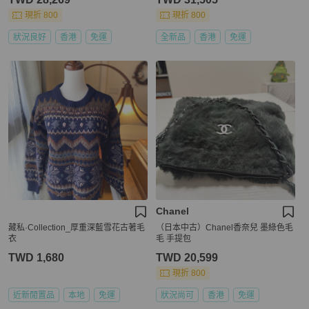
現折 800
現折 800
狀況良好
香港
免運
全新品
香港
免運
Chanel
藏私·Collection_厚重深藍雪花古著毛
（日本中古）Chanel香奈兒 墨綠色毛
衣
毛 手提包
TWD 1,680
TWD 20,599
現折 800
近新閒置品
本地
免運
狀況尚可
香港
免運