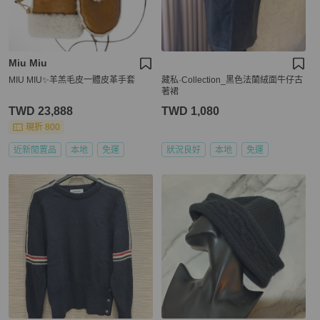
Miu Miu
MIU MIU✨羊羔毛皮一體皮革手套
藏私·Collection_黑色法蘭絨面牛仔古
著裙
TWD 23,888
TWD 1,080
現折 800
近新閒置品
本地
免運
狀況良好
本地
免運