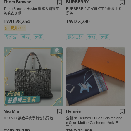
Thom Browne
BURBERRY
Thom Browne Hector 臘腸犬圖案灰
BURBERRY 混安哥拉羊毛格紋手套
色毛衣 3 碼
黑色
TWD 28,354
TWD 3,380
現折 800
全新品
香港
免運
狀況良好
本地
免運
Miu Miu
Hermès
MIU MIU 黑色羊皮手提包肩背包
全新 🧡 Hermes Et Gris Gris rectangl
e Scarf Muffler Cashmere 頸巾 羊絨
圍巾🧣
TWD 28,269
TWD 31,505