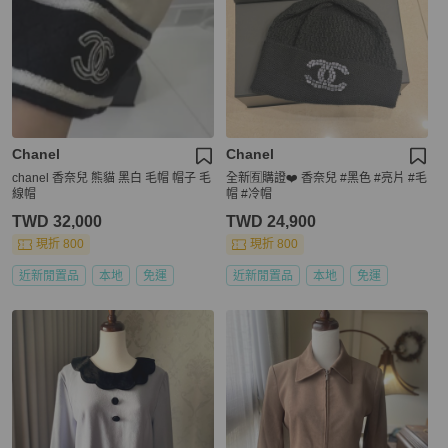
Chanel
Chanel
chanel 香奈兒 熊貓 黑白 毛帽 帽子 毛
全新🈶購證❤️ 香奈兒 #黑色 #亮片 #毛
線帽
帽 #冷帽
TWD 32,000
TWD 24,900
現折 800
現折 800
近新閒置品
本地
免運
近新閒置品
本地
免運