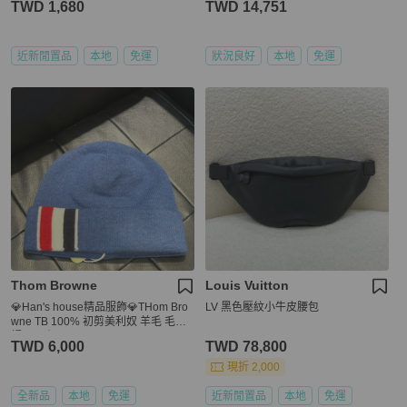
TWD 1,680
TWD 14,751
近新閒置品
本地
免運
狀況良好
本地
免運
Thom Browne
Louis Vuitton
💎Han's house精品服飾💎THom Bro
LV 黑色壓紋小牛皮腰包
wne TB 100% 初剪美利奴 羊毛 毛帽
帽子 原價9900
TWD 6,000
TWD 78,800
現折 2,000
全新品
本地
免運
近新閒置品
本地
免運