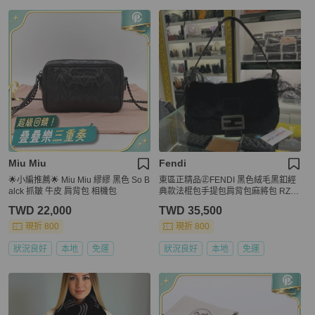
Miu Miu
Fendi
🌟小編推薦🌟 Miu Miu 繆繆 黑色 So B
東區正精品㊣FENDI 黑色絨毛黑釦經
alck 抓皺 牛皮 肩背包 相機包
典款法棍包手提包肩背包麻將包 RZ62
78
TWD 22,000
TWD 35,500
現折 800
現折 800
狀況良好
本地
免運
狀況良好
本地
免運