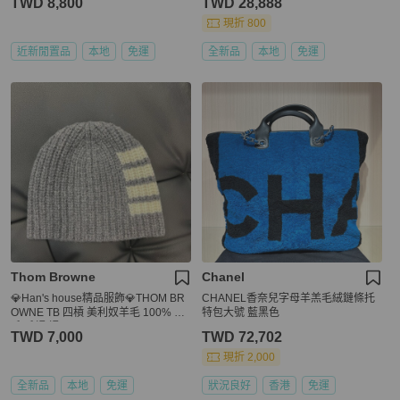
TWD 8,800
TWD 28,888
現折 800
近新閒置品
本地
免運
全新品
本地
免運
Thom Browne
Chanel
💎Han's house精品服飾💎THOM BR
CHANEL香奈兒字母羊羔毛絨鏈條托
OWNE TB 四槓 美利奴羊毛 100% 羊
特包大號 藍黑色
毛 毛帽 帽子
TWD 7,000
TWD 72,702
現折 2,000
全新品
本地
免運
狀況良好
香港
免運