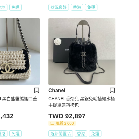
本地
免運
狀況良好
香港
免運
Chanel
el 黑白熊貓編織口蓋
CHANEL香奈兒 黑銀兔毛抽繩水桶
手提單肩斜挎包
,432
TWD 92,897
現折 2,000
香港
免運
近新閒置品
香港
免運