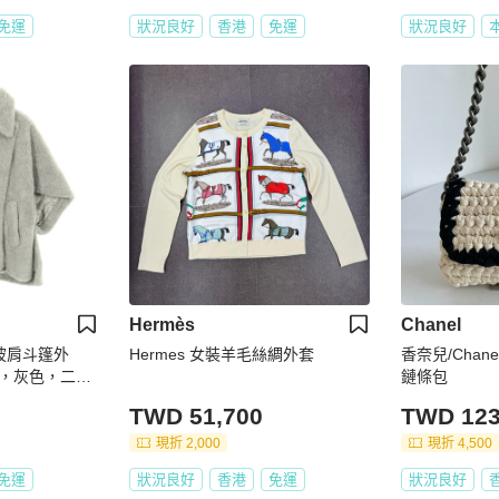
免運
狀況良好
香港
免運
狀況良好
Hermès
Chanel
熊披肩斗篷外
Hermes 女裝羊毛絲綢外套
香奈兒/Chan
，灰色，二手
鏈條包
TWD 51,700
TWD 123
現折 2,000
現折 4,500
免運
狀況良好
香港
免運
狀況良好