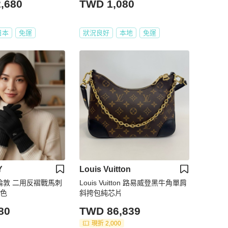
,680
TWD 1,080
日本
免運
狀況良好
本地
免運
Y
Louis Vuitton
Y 倫敦 二用反褶戰馬刺
Louis Vuitton 路易威登黑牛角單肩
黑色
斜挎包純芯片
80
TWD 86,839
現折 2,000