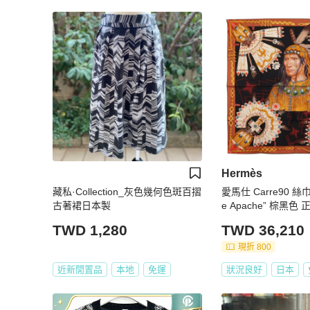
Hermès
藏私·Collection_灰色幾何色斑百摺
愛馬仕 Carre90 絲巾 
古著裙日本製
e Apache” 棕黑色 
TWD 1,280
TWD 36,210
現折 800
近新閒置品
本地
免運
狀況良好
日本