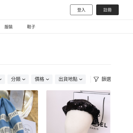
登入
註冊
服裝
鞋子
分類
價格
出貨地點
篩選