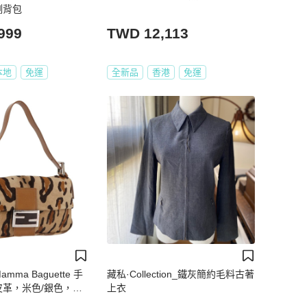
側背包
999
TWD 12,113
本地
免運
全新品
香港
免運
amma Baguette 手
藏私·Collection_鐵灰簡約毛料古著
 皮革，米色/銀色，正
上衣
SM