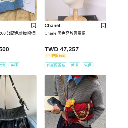
Chanel
C260 淺藍色針織帽/貝
Chanel黑色亮片贝雷帽
500
TWD 47,257
現折 800
本地
免運
近新閒置品
香港
免運