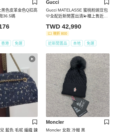
Gucci
馬仕黑色皮革金色Q扣高
Gucci MATELASSE 蜜桃粉豌豆包
36.5碼
🩷全配近新閒置出清💫櫃上售近十
萬🔥
176
TWD 42,990
現折 800
香港
免運
近新閒置品
本地
免運
Moncler
奈兒 藍色 毛呢 編織 鍊
Moncler 女款 冷帽 黑