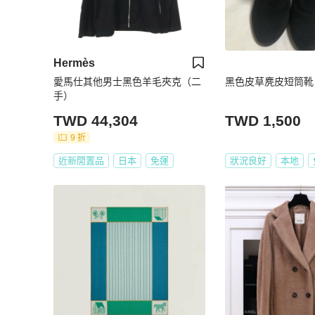
Hermès
愛馬仕其他男士黑色羊毛夾克（二
黑色皮草麂皮短筒靴
手）
TWD 44,304
TWD 1,500
9 折
近新閒置品
日本
免運
狀況良好
本地