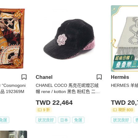
Chanel
Hermès
“Cosmogoni
CHANEL COCO 馬克花呢燈芯絨
HERMES 羊絨
正品 192369M
帽 rene / kotton 黑色 粉紅色 二手
女式
TWD 22,464
TWD 20,
9 折
現折 800
免運
狀況良好
日本
免運
狀況良好