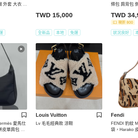
連帽 外套 大衣 中
條包 肩背包 
TWD 15,000
TWD 34,
現折 800
運
全新品
本地
免運
狀況良好
Louis Vuitton
Fendi
rmès 愛馬仕
Lv 毛毛經典款 涼鞋
FENDI 豹紋 M
皮單肩包 Vin
袋，Harako
品 am12111