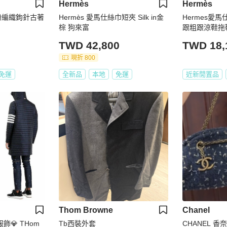
Hermès
Hermès
_藕粉編織鉤針古著
Hermès 愛馬仕絲巾短夾 Silk in金
Hermes愛
棕 狗來富
跟粗跟涼鞋拖鞋
TWD 42,800
TWD 18,
現折 800
免運
全新品
本地
免運
近新閒置品
Thom Browne
Chanel
品服飾💎 THom
Tb西裝外套
CHANEL 香