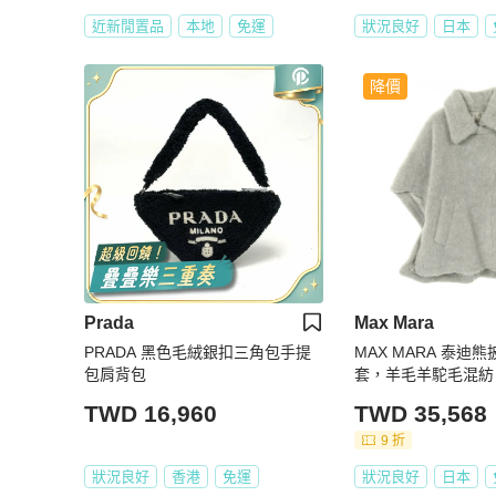
近新閒置品
本地
免運
狀況良好
日本
降價
Prada
Max Mara
PRADA 黑色毛絨銀扣三角包手提
MAX MARA 泰迪
包肩背包
套，羊毛羊駝毛混紡
女款
TWD 16,960
TWD 35,568
9 折
狀況良好
香港
免運
狀況良好
日本