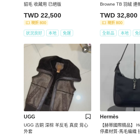
貂毛 收藏用 已絕版
Browne TB 羽絨 
版 黑 原價64000
TWD 22,500
TWD 32,800
現折 800
現折 800
狀況良好
本地
免運
全新品
本地
免
UGG
Hermès
UGG 古銅 深棕 羊反毛 真皮 背心
【赫蒂國際精品】 He
外套
停產材質-馬毛編織 拼
tage 賈姬包