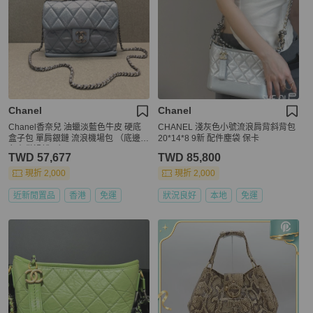
Chanel
Chanel
Chanel香奈兒 油蠟淡藍色牛皮 硬底
CHANEL 淺灰色小號流浪肩背斜背包
盒子包 單肩銀鏈 流浪機場包 （底邊邊
20*14*8 9新 配件塵袋 保卡
角有做過護理）
TWD 57,677
TWD 85,800
現折 2,000
現折 2,000
近新閒置品
香港
免運
狀況良好
本地
免運