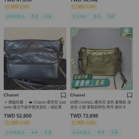
現折 2,000
現折 2,000
近新閒置品
香港
免運
狀況良好
香港
免運
Chanel
Chanel
📌 絕版珍藏 ｜ ❤️ Chanel 香奈兒 Gab
99新CHANEL/香奈兒 金色 菱格紋 流
rielle 復古牛皮中號流浪包 ✨接近黑的
浪包 小號 單肩斜挎包 附件:身份卡 尺
午夜藍
寸約20×8×16cm 。
TWD 52,800
TWD 72,698
現折 2,000
現折 2,000
近新閒置品
本地
免運
近新閒置品
香港
免運