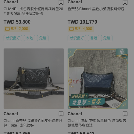
Chanel
Chanel
CHANEL 拼色流浪小號肩背斜背包20
香奈兒/Chanel 黑色小號流浪鏈條包
*15*8 98新配件塵袋保卡
TWD 53,800
TWD 101,779
現折 2,000
現折 4,500
狀況良好
本地
免運
狀況良好
香港
免運
Chanel
Chanel
Chanel香奈兒 浮雕雙C全皮小號流浪
Chanel 流浪 中號 藍黑拼色 時尚復古
包，98新 成色很好
鏈條肩帶多背法
TWD 67,856
TWD 56,542