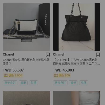
Chanel
Chanel
Chanel香奈兒 黑白拼色全皮菱格小號
【LA LUNE】中古包 Chanel黑色銀
流浪包
扣拼皮流浪包 單肩包 側背包 二手包
古董包 水桶包 抽繩包
TWD 56,587
TWD 45,803
現折 2,000
現折 800
狀況良好
香港
免運
狀況良好
香港
免運