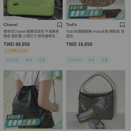
Chanel
Tod's
香奈兒Chanel 經典流浪包 牛油果色
Tod's托德斯經典 Hobo米色 蟒蛇皮 流
綠色 超好看 小號尺寸 拼色鏈條包 多
浪包
種背法 芯片款23年新色 尺寸20*14*7
TWD 88,858
TWD 16,650
附件：塵袋+盒
現折 2,000
狀況良好
香港
免運
狀況尚可
本地
免運