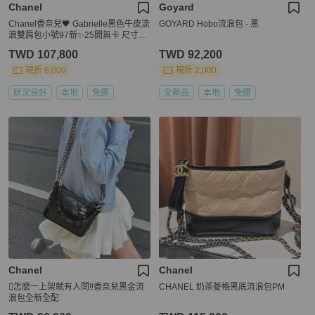
Chanel
Goyard
Chanel香奈兒🖤 Gabrielle黑色牛皮流
GOYARD Hobo流浪包 - 黑
浪雙肩包小號97新✨25開無卡 尺寸：
22×23
TWD 107,800
TWD 92,200
現折 8,000
現折 2,000
狀況良好
本地
免運
全新品
本地
免運
Chanel
Chanel
🫪怎麼一上架就有人問‼️香奈兒黑金流
CHANEL 奶茶菱格黑底流浪包PM
浪包全新全配