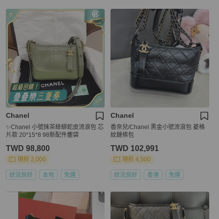
Chanel
Chanel
✨Chanel 小號抹茶綠蟒蛇皮流浪包 芯
香奈兒/Chanel 黑金小號流浪包 菱格
片款 20*15*8 98新配件塵袋
紋鏈條包
TWD 98,800
TWD 102,991
現折 2,000
現折 4,500
狀況良好
本地
免運
狀況良好
香港
免運