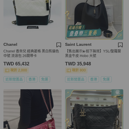
Chanel
Saint Laurent
Chanel 香奈兒 經典菱格 黑白熊貓色
【售出展示💫拍下無效】YSL/聖羅蘭
中號 流浪包 26開帶卡
黑金牛皮 Hobo 大號
TWD 65,432
TWD 35,948
現折 2,000
現折 800
近新閒置品
香港
免運
近新閒置品
香港
免運