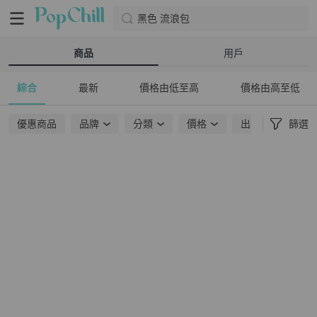
黑色 流浪包
商品
用戶
綜合
最新
價格由低至高
價格由高至低
優惠商品
品牌
分類
價格
出貨地點
篩選