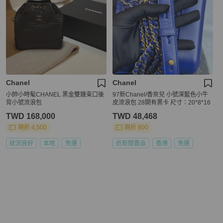
Chanel
Chanel
小帥小時髦CHANEL 黑金雙鏈束口後
97新Chanel/香奈兒 小號深藍色小牛
背小號流浪包
皮流浪包 28開有黑卡 尺寸：20*8*16
TWD 168,000
TWD 48,468
現折 4,500
現折 800
狀況良好
本地
免運
近新閒置品
香港
免運