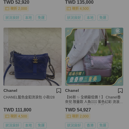
TWD 52,920
TWD 135,000
現折 2,000
現折 4,500
狀況良好
本地
免運
狀況良好
本地
免運
Chanel
Chanel
CHANEL藍色金釦流浪包 小款/28
【96新 ✨ 全網最低價！】 Chanel香
奈兒 限量款 人魚🧜🏻‍♀️ 紫色幻彩 流浪包
中號 牛皮（下單前先詢問庫存❗️）
TWD 111,800
TWD 54,927
現折 4,500
現折 2,000
狀況良好
本地
免運
狀況良好
香港
免運