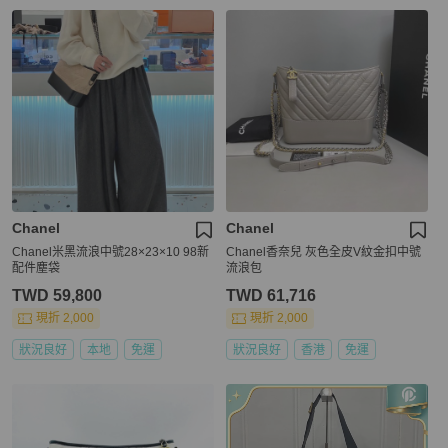
Chanel
Chanel
Chanel米黑流浪中號28×23×10 98新
Chanel香奈兒 灰色全皮V紋金扣中號
配件塵袋
流浪包
TWD 59,800
TWD 61,716
現折 2,000
現折 2,000
狀況良好
本地
免運
狀況良好
香港
免運