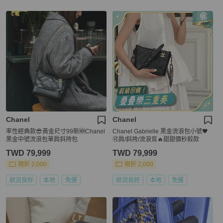
Chanel
Chanel
率性經典款😎黃金尺寸99新🆕Chanel
Chanel Gabrielle 黑金流浪包小號🖤
黑金中號流浪包單肩斜挎包
🉑肩/斜挎/流浪背🔥甜甜價秒殺款
TWD 79,999
TWD 79,999
現折 2,000
現折 2,000
狀況良好
本地
免運
狀況良好
本地
免運