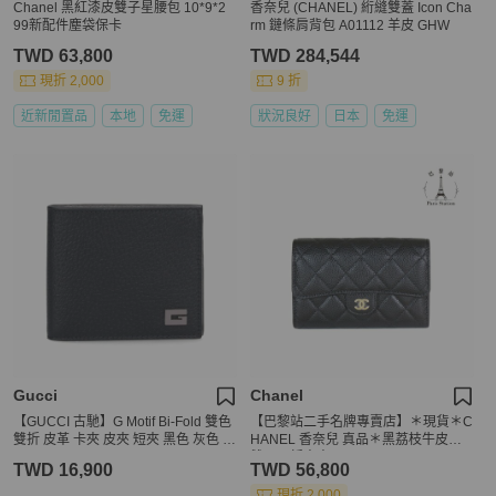
Chanel 黑紅漆皮雙子星腰包 10*9*2
香奈兒 (CHANEL) 絎縫雙蓋 Icon Cha
99新配件塵袋保卡
rm 鏈條肩背包 A01112 羊皮 GHW
TWD 63,800
TWD 284,544
現折 2,000
9 折
近新閒置品
本地
免運
狀況良好
日本
免運
Gucci
Chanel
【GUCCI 古馳】G Motif Bi-Fold 雙色
【巴黎站二手名牌專賣店】＊現貨＊C
雙折 皮革 卡夾 皮夾 短夾 黑色 灰色 7
HANEL 香奈兒 真品＊黑荔枝牛皮金
39358
雙C 三折中夾
TWD 16,900
TWD 56,800
現折 2,000