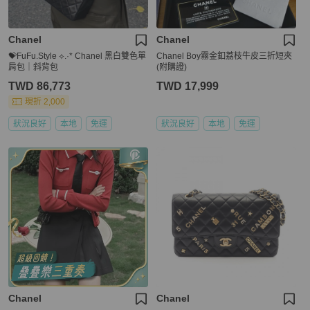
Chanel
Chanel
💝FuFu.Style ⟡.·* Chanel 黑白雙色單
Chanel Boy霧金釦荔枝牛皮三折短夾
肩包｜斜背包
(附購證)
TWD 86,773
TWD 17,999
現折 2,000
狀況良好
本地
免運
狀況良好
本地
免運
Chanel
Chanel