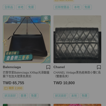
全新品
本地
免運
近新閒置品
本地
免運
Balenciaga
Chanel
巴黎世家Balenciaga XXflap光滑翻蓋
CHANEL Vintage黑色經典款小雙C長
腋下包加大號黑色黑扣
（雙層長夾）
TWD 65,755
TWD 10,800
現折 2,000
狀況良好
香港
免運
狀況良好
本地
免運