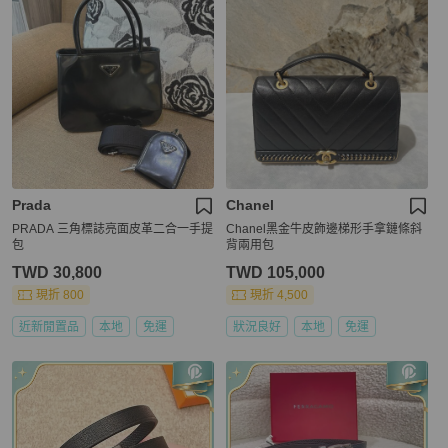
Prada
Chanel
PRADA 三角標誌亮面皮革二合一手提
Chanel黑金牛皮飾邊梯形手拿鏈條斜
包
背兩用包
TWD 30,800
TWD 105,000
現折 800
現折 4,500
近新閒置品
本地
免運
狀況良好
本地
免運