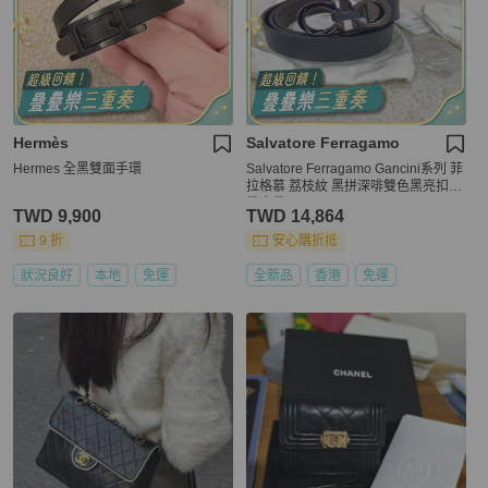
Hermès
Salvatore Ferragamo
Hermes 全黑雙面手環
Salvatore Ferragamo Gancini系列 菲
拉格慕 荔枝紋 黑拼深啡雙色黑亮扣腰
帶皮帶
TWD 9,900
TWD 14,864
9 折
安心購折抵
狀況良好
本地
免運
全新品
香港
免運