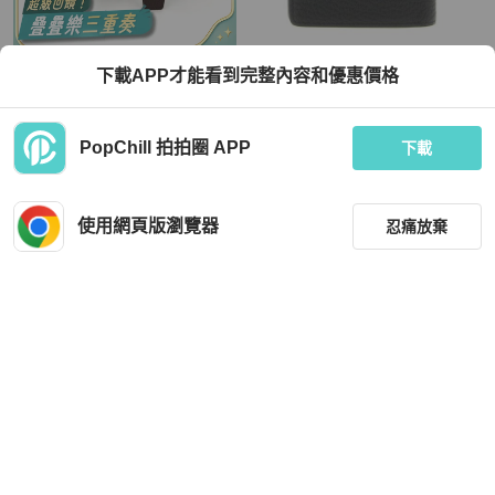
Hermès
Maison Margiela
下載APP才能看到完整內容和優惠價格
HERMES烏木拚黑色TOGO皮雙馬頭
【Maison Margiela】四針 壓花小牛
銀H釦雙面皮帶H079634CB
皮 雙折 零錢袋 皮夾 卡夾 黑色 S56UI
0140P4455T8013
TWD 29,999
TWD 14,500
PopChill 拍拍圈 APP
下載
現折 800
近新閒置品
本地
免運
全新品
本地
免運
使用網頁版瀏覽器
忍痛放棄
篩選
重設
品牌
分類
Coach
Chanel