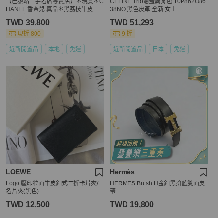
【巴黎站二手名牌專賣店】＊現貨＊C
CELINE Trio翻蓋肩背包 10P862O86
HANEL 香奈兒 真品＊黑荔枝牛皮金
38NO 黑色皮革 全新 女士
雙C 三折短夾
TWD 39,800
TWD 51,293
現折 800
9 折
近新閒置品
本地
免運
近新閒置品
日本
免運
LOEWE
Hermès
Logo 壓印粒面牛皮釦式二折卡片夾/
HERMES Brush H金釦黑拚藍雙面皮
名片夾(黑色)
帶
TWD 12,500
TWD 19,800