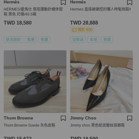
Hermès
Hermès
HERMES/愛馬仕 厚底運動針織休閒
Hermes 直接被硬控的懶人時髦拖鞋‼️
鞋 黑色 尺碼/40.5碼
TWD 18,580
TWD 28,888
現折 800
狀況良好
香港
免運
全新品
本地
免運
Thom Browne
Jimmy Choo
Thom Browne Suede 灰色皮鞋
Jimmy choo 黑色蛇皮壓紋高跟鞋
TWD 15,672
TWD 16,500