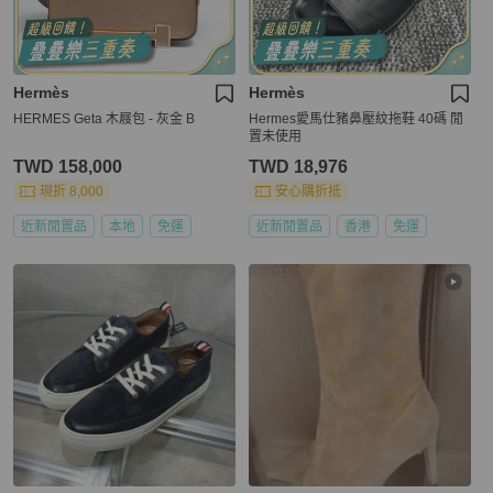
Hermès
Hermès
HERMES Geta 木屐包 - 灰金 B
Hermes愛馬仕豬鼻壓紋拖鞋 40碼 閒
置未使用
TWD 158,000
TWD 18,976
現折 8,000
安心購折抵
近新閒置品
本地
免運
近新閒置品
香港
免運