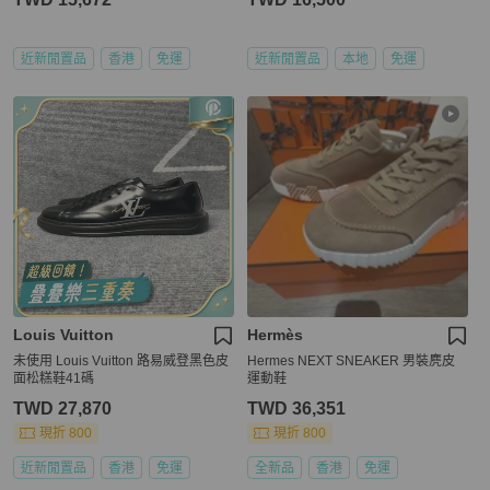
近新閒置品
香港
免運
近新閒置品
本地
免運
Louis Vuitton
Hermès
未使用 Louis Vuitton 路易威登黑色皮
Hermes NEXT SNEAKER 男裝麂皮
面松糕鞋41碼
運動鞋
TWD 27,870
TWD 36,351
現折 800
現折 800
近新閒置品
香港
免運
全新品
香港
免運