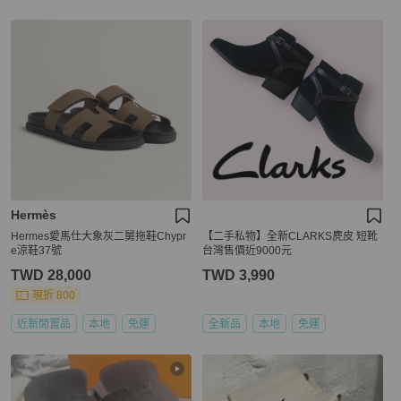
Hermès
Hermes愛馬仕大象灰二舅拖鞋Chypr
【二手私物】全新CLARKS麂皮 短靴
e涼鞋37號
台灣售價近9000元
TWD 28,000
TWD 3,990
現折 800
近新閒置品
本地
免運
全新品
本地
免運