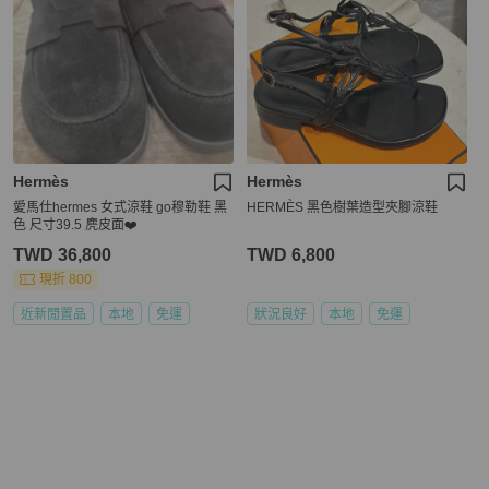
Hermès
Hermès
愛馬仕hermes 女式涼鞋 go穆勒鞋 黑
HERMÈS 黑色樹葉造型夾腳涼鞋
色 尺寸39.5 麂皮面❤️
TWD 36,800
TWD 6,800
現折 800
近新閒置品
本地
免運
狀況良好
本地
免運