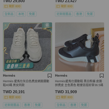
TWD 29,800
TWD 23,427
現折 800
現折 800
全新品
本地
免運
近新閒置品
香港
免運
Hermès
Hermès
Hermès 愛馬仕灰白色麂皮網面運動
Hermès愛馬仕運動鞋 黑白熊貓 皮面
鞋40碼 男女同款
拼麂皮 主色黑色 輕便百搭好穿36.5碼
TWD 20,191
TWD 31,909
現折 800
現折 800
近新閒置品
香港
免運
全新品
香港
免運