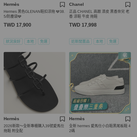
Hermès
Chanel
Hermes 黑色GLENAN鞋扣涼拖 🩶38.
正品 CHANEL 高跟 漆皮 黑香奈兒 老
5/防塵袋🩶
香 涼鞋 牛皮 拖鞋
TWD 17,900
TWD 17,998
狀況良好
本地
免運
近新閒置品
本地
免運
Hermès
Hermès
2026新款～全新專櫃購入39號愛馬仕
全新 hermes 愛馬仕小白鞋黑尾板鞋 4
拖鞋 附全配
2碼