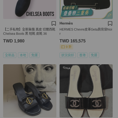
Hermès
【二手私物】全新無傷 真皮 切爾西靴
HERMES Chevre皮革Geta肩背袋Noi
Chelsea Boots 黒 短靴 皮靴 36
r
TWD 1,980
TWD 165,575
9 折
全新品
本地
免運
狀況良好
香港
免運