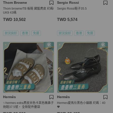
Thom Browne
Sergio Rossi
Thom browne/TB 板鞋 藏藍麂皮 尺碼/
Sergio Rossi鞋子35.5
UK9 43碼
TWD 10,502
TWD 5,574
狀況良好
香港
免運
狀況良好
香港
免運
Hermès
Hermès
✨hermes extra麂皮米色卡其色豬鼻子
Hermes愛馬仕黑色小貓跟 尺碼：40
拖鞋37.5號， 全新配件塵袋
🧡