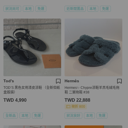
狀況尚可
本地
免運
近新閒置品
本地
免運
Tod's
Hermès
TOD’S 黑色女用漆皮涼鞋 （全新但紙
Hermes✨ Chypre涼鞋羊羔毛絨毛拖
盒毀損）
鞋 二舅拖鞋 #38
TWD 4,990
TWD 22,888
現折 800
全新品
本地
免運
狀況良好
本地
免運