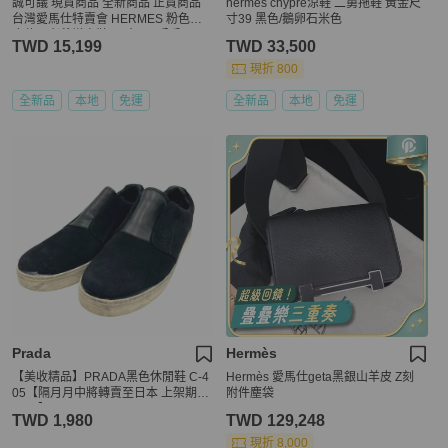
誠可議 現貨商品 全新商品 正貨商品
hermes chypre涼鞋 二舅拖鞋 黃金尺
台灣愛馬仕特賣會 HERMES 粉色麂
寸39 黑色/鵝卵石米色
皮休閒老爺增高鞋 尺寸39.5公分
TWD 15,199
TWD 33,500
現折 800
全新品
本地
免運
全新品
本地
免運
Prada
Hermès
【美收精品】PRADA黑色休閒鞋 C-4
Hermès 愛馬仕geta黑銀山羊皮 Z刻
05【隔月月中將轉賣至日本 上架期限
附件塵袋
30天】
TWD 1,980
TWD 129,248
現折 8,000