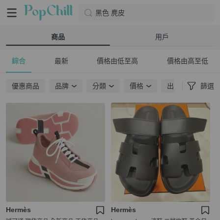
黑色 麂皮
商品
用戶
綜合
最新
價格由低至高
價格由高至低
優惠商品
品牌
分類
價格
出貨地點
篩選
Hermès
Hermès