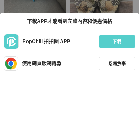
Celine
Hermès
下載APP才能看到完整內容和優惠價格
CELINE 藍色麂皮晚宴包
愛馬仕蛇皮拖鞋35.5碼
TWD 14,999
TWD 14,864
PopChill 拍拍圈 APP
下載
狀況尚可
本地
免運
狀況良好
香港
免運
使用網頁版瀏覽器
忍痛放棄
篩選
重設
品牌
分類
Tod's
Hermès