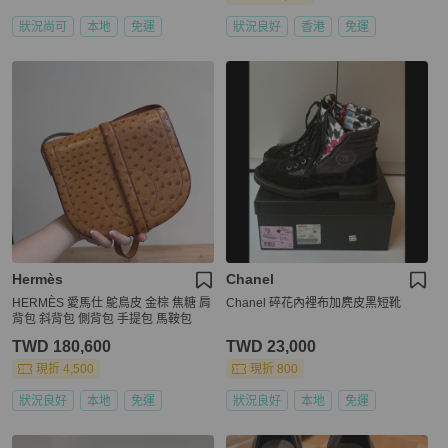
狀況尚可
本地
免運
狀況良好
香港
免運
Hermès
Chanel
HERMÈS 愛馬仕 鴕鳥皮 金棕 焦糖 肩
Chanel 碎花內裡布加麂皮黑短靴
背包 斜背包 側背包 手提包 馬鞍包
TWD 180,600
TWD 23,000
現折 4,500
現折 800
狀況良好
本地
免運
狀況良好
本地
免運