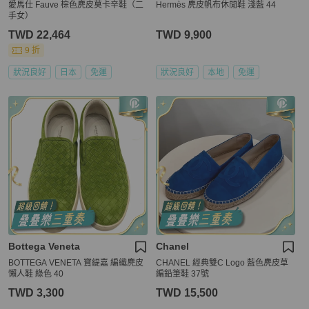
愛馬仕 Fauve 棕色麂皮莫卡辛鞋（二
Hermès 麂皮帆布休閒鞋 淺藍 44
手女）
TWD 22,464
TWD 9,900
9 折
狀況良好
日本
免運
狀況良好
本地
免運
Bottega Veneta
Chanel
BOTTEGA VENETA 寶緹嘉 編織麂皮
CHANEL 經典雙C Logo 藍色麂皮草
懶人鞋 綠色 40
編鉛筆鞋 37號
TWD 3,300
TWD 15,500