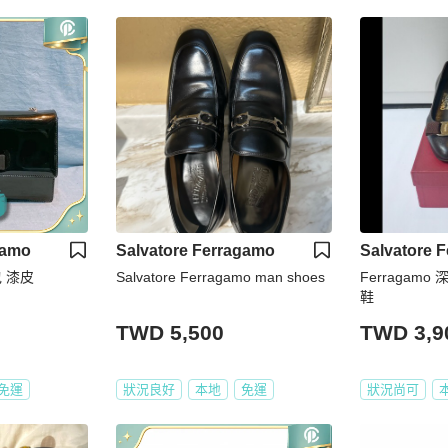
gamo
Salvatore Ferragamo
Salvatore 
 漆皮
Salvatore Ferragamo man shoes
Ferragam
鞋
TWD 5,500
TWD 3,9
免運
狀況良好
本地
免運
狀況尚可