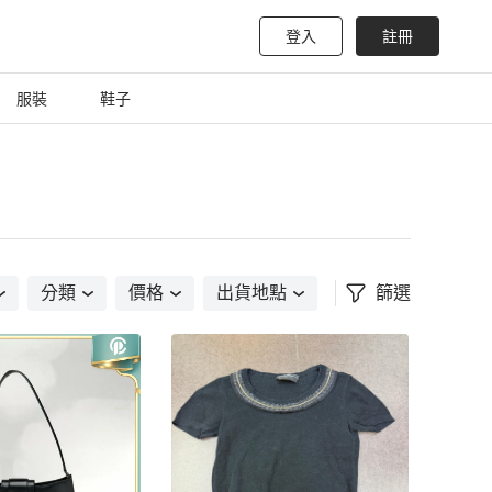
登入
註冊
服裝
鞋子
分類
價格
出貨地點
篩選