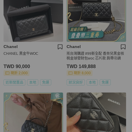
Chanel
Chanel
CHANEL 黑金牛WOC
🈶台灣購證 #99新全配 香奈兒黑金核
桃金球發財包woc 芯片款 肩帶🉑調
TWD 90,000
TWD 149,888
現折 2,000
現折 8,000
近新閒置品
本地
免運
狀況良好
本地
免運