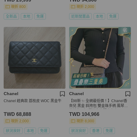
現折 800
現折 2,000
全新品
本地
免運
近新閒置品
本地
免運
Chanel
Chanel
Chanel 經典款 荔枝皮 WOC 黑金牛
【98新 ✨ 全網最低價！】Chanel香
奈兒 黑金 斜挎包 雙金珠手柄 風琴包
芯片款 （下單前先詢問庫存❗️）
TWD 68,888
TWD 104,966
現折 2,000
現折 8,000
狀況良好
本地
免運
狀況良好
香港
免運