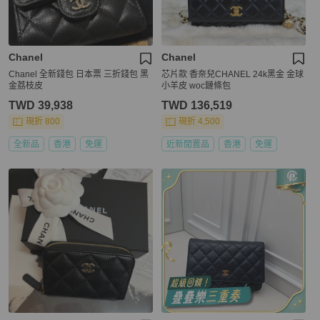
Chanel
Chanel
Chanel 全新錢包 日本票 三折錢包 黑
芯片款 香奈兒CHANEL 24k黑金 金球
金荔枝皮
小羊皮 woc鏈條包
TWD 39,938
TWD 136,519
現折 800
現折 4,500
全新品
香港
免運
近新閒置品
香港
免運