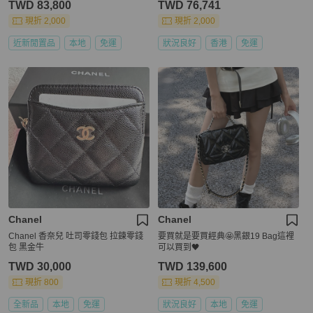
TWD 83,800
TWD 76,741
現折 2,000
現折 2,000
近新閒置品
本地
免運
狀況良好
香港
免運
Chanel
Chanel
Chanel 香奈兒 吐司零錢包 拉鍊零錢
要買就是要買經典🤩黑銀19 Bag這裡
包 黑金牛
可以買到🖤
TWD 30,000
TWD 139,600
現折 800
現折 4,500
全新品
本地
免運
狀況良好
本地
免運