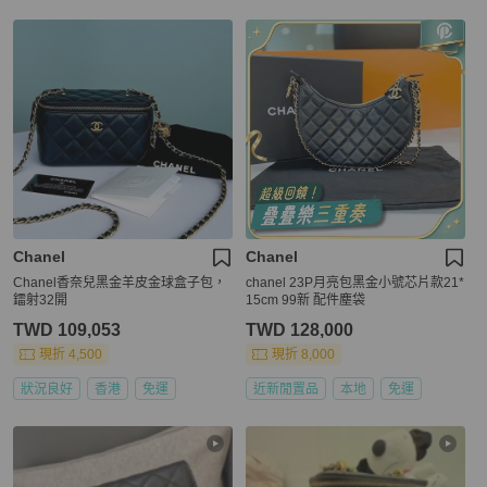
Chanel
Chanel
Chanel香奈兒黑金羊皮金球盒子包，
chanel 23P月亮包黑金小號芯片款21*
鐳射32開
15cm 99新 配件塵袋
TWD 109,053
TWD 128,000
現折 4,500
現折 8,000
狀況良好
香港
免運
近新閒置品
本地
免運