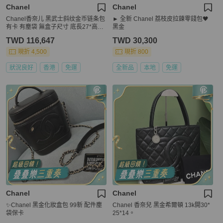
Chanel
Chanel
Chanel香奈儿 黑武士斜纹金币链条包
► 全新 Chanel 荔枝皮拉鍊零錢包🖤
有卡 有塵袋 無盒子尺寸 底長27*高19
黑金
cm
TWD 116,647
TWD 30,300
現折 4,500
現折 800
狀況良好
香港
免運
全新品
本地
免運
Chanel
Chanel
✨Chanel 黑金化妝盒包 99新 配件塵
Chanel 香奈兒 黑金希爾頓 13k開30*
袋保卡
25*14。