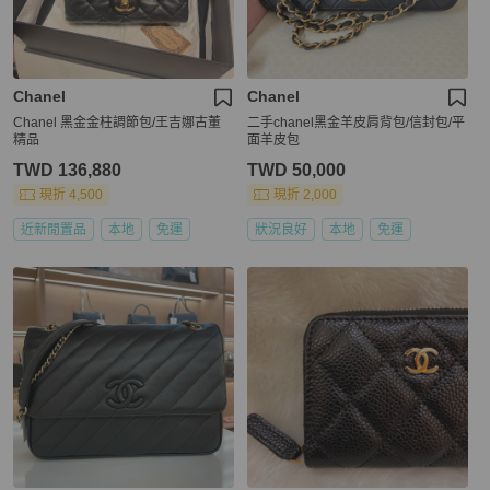
Chanel
Chanel
Chanel 黑金金柱調節包/王吉娜古董
二手chanel黑金羊皮肩背包/信封包/平
精品
面羊皮包
TWD 136,880
TWD 50,000
現折 4,500
現折 2,000
近新閒置品
本地
免運
狀況良好
本地
免運