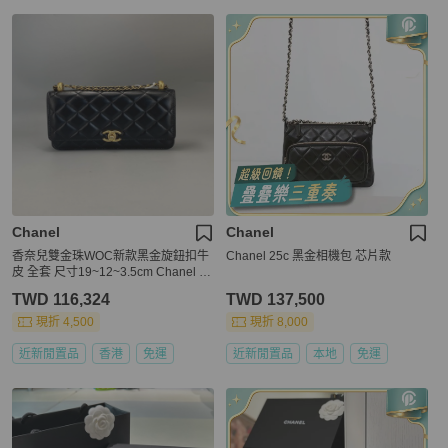
Chanel
Chanel
香奈兒雙金珠WOC新款黑金旋鈕扣牛
Chanel 25c 黑金相機包 芯片款
皮 全套 尺寸19~12~3.5cm Chanel N
ew Double Gold Ball WOC, Black Ca
TWD 116,324
TWD 137,500
lfskin with Gold Turnlock, Full Set Siz
e: 19~12~3.5 cm
現折 4,500
現折 8,000
近新閒置品
香港
免運
近新閒置品
本地
免運