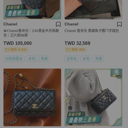
Chanel
Chanel
💎Chanel香奈兒｜23A黑金半月馬鞍
Chanel 香奈兒 黑銀魚子醬ㄇ字錢包
包｜芯片款98新
TWD 105,000
TWD 32,569
現折 8,000
現折 800
近新閒置品
本地
免運
全新品
本地
免運