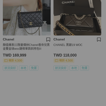
Chanel
Chanel
顏值爆表❤️‍🔥限量價🆕Chanel香奈兒黑
CHANEL 黑銀19 WOC
金雙金球woc鏈條單肩斜挎包⛓️
TWD 169,999
TWD 118,000
現折 4,500
現折 4,500
狀況良好
本地
免運
狀況良好
本地
免運