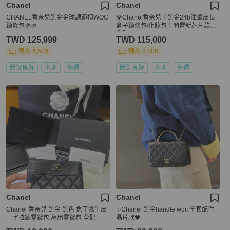
Chanel
Chanel
CHANEL香奈兒黑金金球調節扣WOC
💎Chanel香奈兒｜黑金24b油蠟皮長
鏈條包🍨🍧
盒子鏈條包/化妝包｜閒置新芯片款｜
全配
TWD 125,999
TWD 115,000
現折 4,500
現折 8,000
狀況良好
本地
免運
狀況良好
本地
免運
Chanel
Chanel
Chanel 香奈兒 黑金 黑色 魚子醬牛皮
✨Chanel 黑金handle woc 全套配件
一字拉鍊零錢包 萬用零錢包 全配
晶片款🖤