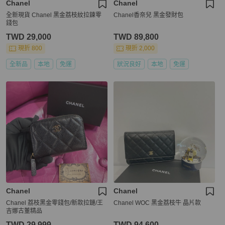
Chanel
Chanel
全新現貨 Chanel 黑金荔枝紋拉鍊零
Chanel香奈兒 黑金發財包
錢包
TWD 29,000
TWD 89,800
現折 800
現折 2,000
全新品
本地
免運
狀況良好
本地
免運
Chanel
Chanel
Chanel 荔枝黑金零錢包/新款拉鏈/王
Chanel WOC 黑金荔枝牛 晶片款
吉娜古董精品
TWD 29,999
TWD 94,600