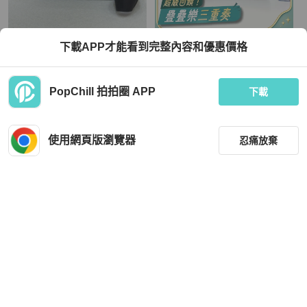
Louis Vuitton
Louis Vuitton
下載APP才能看到完整內容和優惠價格
LV 黑老花插扣側背郵差包
Louis Vuitton 黑老花黑武士mini soft tr
unk 軟盒子單肩斜挎包
TWD 125,200
TWD 80,776
PopChill 拍拍圈 APP
下載
現折 4,500
現折 2,000
近新閒置品
本地
免運
狀況良好
香港
免運
使用網頁版瀏覽器
忍痛放棄
篩選
重設
品牌
分類
Louis Vuitton
Louis Vuitton