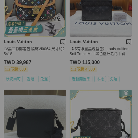
Louis Vuitton
Louis Vuitton
LV黑三彩郵差包 編碼VI0064 尺寸約2
【稀有限量黑魂盒包】Louis Vuitton
5×18
Soft Trunk Mini 黑色壓紋老花｜斜背/
肩背兩用｜韓國購入附收據｜台中市
TWD 39,987
TWD 115,000
北區現貨
現折 800
現折 4,500
狀況尚可
香港
免運
近新閒置品
本地
免運