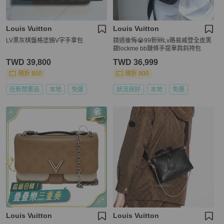
Louis Vuitton
Louis Vuitton
LV黑灰棋盤格塗鴉V字手拿包
錯過後悔😭99新🆕Lv路易威登全皮黑
銀lockme bb鏈條手提單肩斜挎包
TWD 39,800
TWD 36,999
現折 800
現折 800
近新閒置品
本地
免運
狀況良好
本地
免運
Louis Vuitton
Louis Vuitton