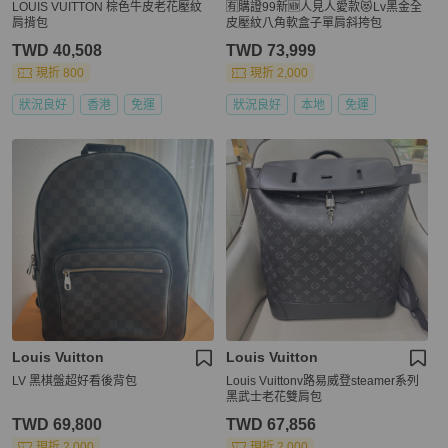
LOUIS VUITTON 棕色牛皮老花壓紋
🈶購證99新🆕人見人愛款😻Lv黑金全
肩揹包
皮壓紋八角軟盒子單肩斜挎包
TWD 40,508
TWD 73,999
現折 800
現折 2,000
狀況良好
香港
免運
狀況良好
本地
免運
Louis Vuitton
Louis Vuitton
LV 黑棋盤超好看後背包
Louis Vuittonv路易威登steamer系列
黑武士老花雙肩包
TWD 69,800
TWD 67,856
現折 2,000
現折 2,000