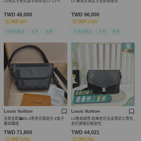
LV黑武士老花盒子斜背包22*13*5
LV 斷貨王黑武士全皮郵差包
TWD 48,000
TWD 96,000
現折 800
現折 2,000
近新閒置品
本地
免運
近新閒置品
本地
免運
Louis Vuitton
Louis Vuitton
全新全配🥷#lv #黑老花郵差包 #盒子
LV路易威登 經典老花全皮黑武士黑色
塵袋購證
老花彈簧扣郵差包
TWD 71,800
TWD 44,021
現折 2,000
現折 800