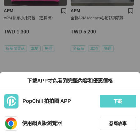
APM
APM
APM 帆布小托特包 （已售出）
全新APM Monaco心動彩鑽項鍊
TWD 1,300
TWD 5,200
近新閒置品
本地
免運
全新品
本地
免運
下載APP才能看到完整內容和優惠價格
PopChill 拍拍圈 APP
下載
使用網頁版瀏覽器
忍痛放棄