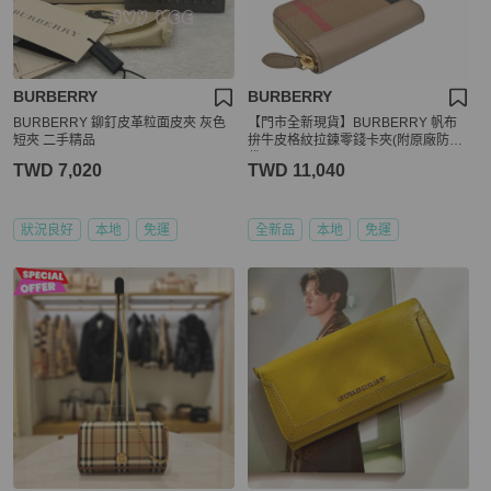
BURBERRY
BURBERRY
BURBERRY 鉚釘皮革粒面皮夾 灰色
【門市全新現貨】BURBERRY 帆布
短夾 二手精品
拚牛皮格紋拉鍊零錢卡夾(附原廠防塵
袋)
TWD 7,020
TWD 11,040
狀況良好
本地
免運
全新品
本地
免運