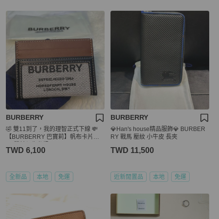
BURBERRY
BURBERRY
🤣 雙11到了，我的理智正式下線 💸
💎Han's house精品服飾💎 BURBER
【BURBERRY 巴寶莉】帆布卡片夾
RY 戰馬 壓紋 小牛皮 長夾
(下單前須先私訊)
TWD 6,100
TWD 11,500
全新品
本地
免運
近新閒置品
本地
免運