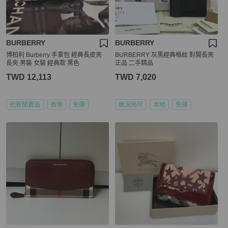
BURBERRY
BURBERRY
博柏利 Burberry 手拿包 經典長皮夾
BURBERRY 灰黑經典格紋 對開長夾
長夾 男裝 女裝 經典款 黑色
正品 二手精品
TWD 12,113
TWD 7,020
近新閒置品
香港
免運
狀況尚可
本地
免運