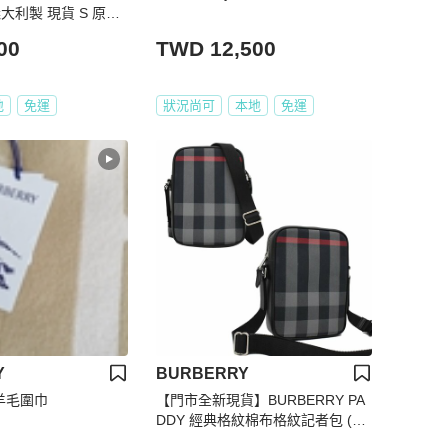
義大利製 現貨 S 原價1
00
TWD 12,500
地
免運
狀況尚可
本地
免運
Y
BURBERRY
 羊毛圍巾
【門市全新現貨】BURBERRY PA
DDY 經典格紋棉布格紋記者包 (附
原廠防塵袋)