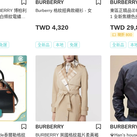
BURBERRY
BURBERR
BERRY 博柏利
Burberry 格紋經典款襯衫 - 女
東區正精品㊣BU
藍白條紋電繡LO
1 全新焦糖
OLO衫（尺寸
翻蓋肩背包斜背
TWD 4,320
TWD 29,
現折 800
免運
全新品
本地
免運
全新品
本
BURBERRY
BURBERR
Title泰爾勒格紋
BURBERRY 英國格紋裁片柔黃褐
💎Han's ho