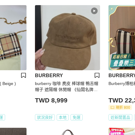
BURBERRY
BURBERR
( Beige )
burberry 咖啡 麂皮 棒球帽 鴨舌帽
Burberry
帽子 遮陽帽 休閒帽 《仙闆名牌精
品》
TWD 8,999
TWD 22,
現折 800
運
狀況良好
本地
免運
近新閒置品