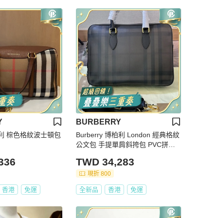
Y
BURBERRY
博柏利 棕色格紋波士頓包
Burberry 博柏利 London 經典格紋
公文包 手提單肩斜挎包 PVC拼皮
革
336
TWD 34,283
現折 800
香港
免運
全新品
香港
免運