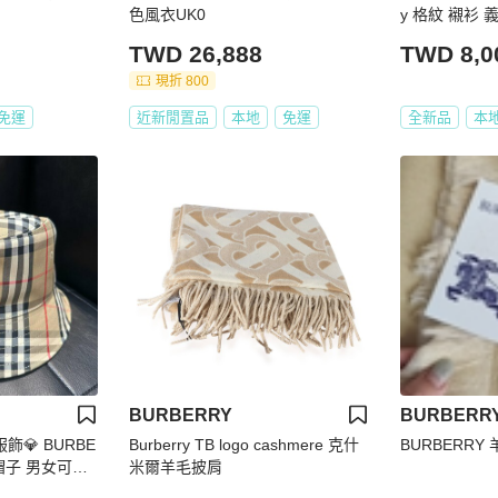
色風衣UK0
y 格紋 襯衫 
7500
TWD 26,888
TWD 8,0
現折 800
免運
近新閒置品
本地
免運
全新品
本
BURBERRY
BURBERR
品服飾💎 BURBE
Burberry TB logo cashmere 克什
BURBERRY
 帽子 男女可帶
米爾羊毛披肩