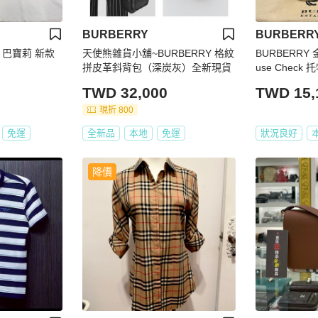
BURBERRY
BURBERR
y 巴寶莉 新款
天使熊雜貨小舖~BURBERRY 格紋
BURBERRY
拼皮革斜背包（深炭灰）全新現貨
use Check
背包 二手精品
TWD 32,000
TWD 15,
現折 800
免運
全新品
本地
免運
狀況良好
降價