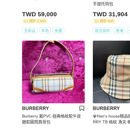
手提托特包
TWD 59,000
TWD 31,904
現折 2,000
現折 800
全新品
本地
免運
狀況良好
香港
BURBERRY
BURBERRY
Burberry 藍PVC 經典格紋駝牛皮
💎Han's house精
銀釦圓筒肩背包
RRY TB 格紋 漁夫
原價12500