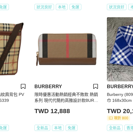
免運
狀況良好
本地
免運
狀況良好
BURBERRY
BURBERR
 格紋肩背包 PV
限時優惠活動熱銷經典不敗款 熱銷
Burberry (
6339
系列 現代代簡約高雅設計款BURB
巾 168x30cm
ERRY 巴寶莉 英系帆布+牛皮經典
TWD 12,888
TWD 20,
格紋帆布牛皮拼接發財零錢長夾(咖
邊)全新未使用附收納提袋
現折 800
免運
全新品
本地
免運
全新品
香