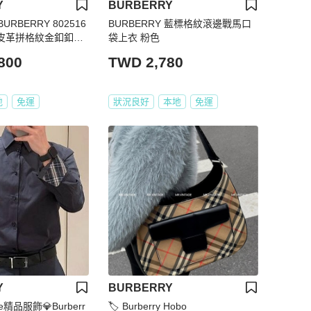
Y
BURBERRY
RBERRY 802516
BURBERRY 藍標格紋滾邊戰馬口
色皮革拼格紋金釦釦式
袋上衣 粉色
包小款 RZ2936
800
TWD 2,780
地
免運
狀況良好
本地
免運
Y
BURBERRY
use精品服飾💎Burberr
🏷️ Burberry Hobo