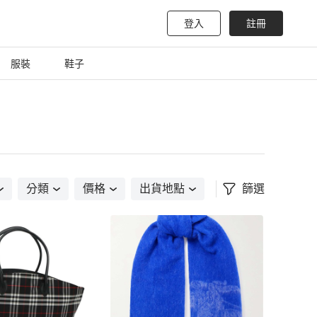
登入
註冊
服裝
鞋子
分類
價格
出貨地點
篩選