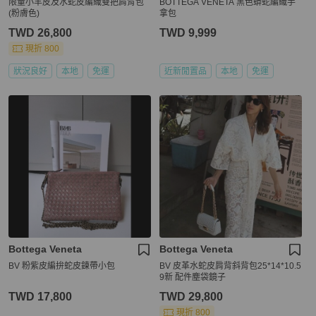
限量小羊皮及水蛇皮編織雙把肩背包
BOTTEGA VENETA 黑色蟒蛇編織手
(粉膚色)
拿包
TWD 26,800
TWD 9,999
現折 800
狀況良好
本地
免運
近新閒置品
本地
免運
Bottega Veneta
Bottega Veneta
BV 粉紫皮編拚蛇皮鍊帶小包
BV 皮革水蛇皮肩背斜背包25*14*10.5
9新 配件塵袋鏡子
TWD 17,800
TWD 29,800
現折 800