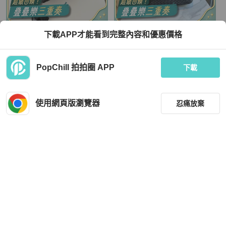
Bottega Veneta
Bottega Veneta
下載APP才能看到完整內容和優惠價格
BV 新款黑色編織飯盒包小號 尺寸約2
Bottega Veneta 葆蝶家 經典黑色編織
0*15cm
羊皮小號飯盒包
TWD 67,856
TWD 35,948
PopChill 拍拍圈 APP
下載
現折 2,000
現折 800
狀況良好
香港
免運
狀況良好
香港
免運
使用網頁版瀏覽器
忍痛放棄
篩選
重設
品牌
分類
Bottega Veneta
Bottega Veneta