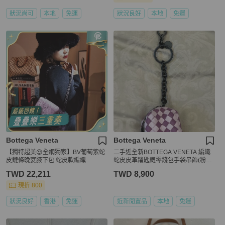
狀況尚可
本地
免運
狀況良好
本地
免運
Bottega Veneta
Bottega Veneta
【獨特超美😍全網獨家】BV葡萄紫蛇
二手近全新BOTTEGA VENETA 編織
皮鏈條晚宴腋下包 蛇皮款編織
蛇皮皮革鑰匙鏈零錢包手袋吊飾(粉紅
色)
TWD 22,211
TWD 8,900
現折 800
狀況良好
香港
免運
近新閒置品
本地
免運