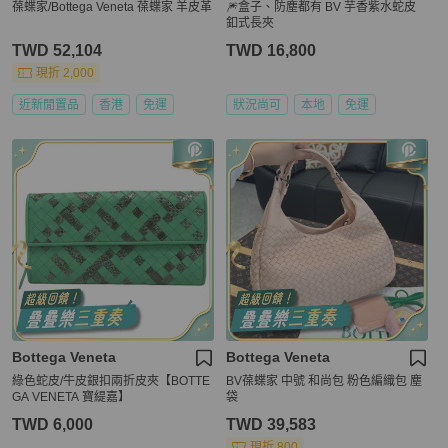
葆蝶家/Bottega Veneta 葆蝶家 羊皮革
🎆盒子、防塵都有 BV 芋香紫水蛇皮
釦式長夾
TWD 52,104
TWD 16,800
現折 2,000
近新閒置品
香港
免運
狀況尚可
本地
免運
Bottega Veneta
Bottega Veneta
綠色蛇皮/牛皮銀扣兩折皮夾【BOTTE
BV葆蝶家 中號 和尚包 粉色編織包 塵
GA VENETA 寶緹嘉】
袋
TWD 6,000
TWD 39,583
現折 800