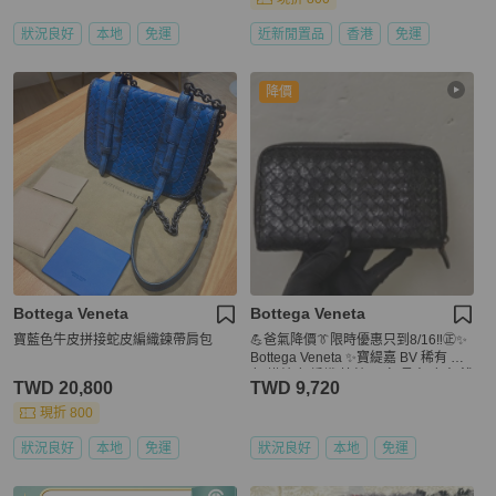
狀況良好
本地
免運
近新閒置品
香港
免運
降價
Bottega Veneta
Bottega Veneta
寶藍色牛皮拼接蛇皮編織鍊帶肩包
💪爸氣降價👔限時優惠只到8/16‼️㊣✨
Bottega Veneta ✨寶緹嘉 BV 稀有 黑
色 蟒蛇皮 編織 拉鍊 ㄇ字 長夾 皮夾 錢
TWD 20,800
TWD 9,720
包/二手皮夾/二手精品/保證正品🌳二手
樹屋🌳
現折 800
狀況良好
本地
免運
狀況良好
本地
免運