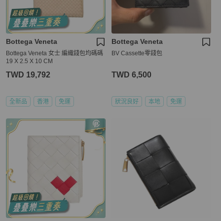
Bottega Veneta
Bottega Veneta
Bottega Veneta 女士 編織錢包均碼碼
BV Cassette零錢包
19 X 2.5 X 10 CM
TWD 19,792
TWD 6,500
全新品
香港
免運
狀況良好
本地
免運