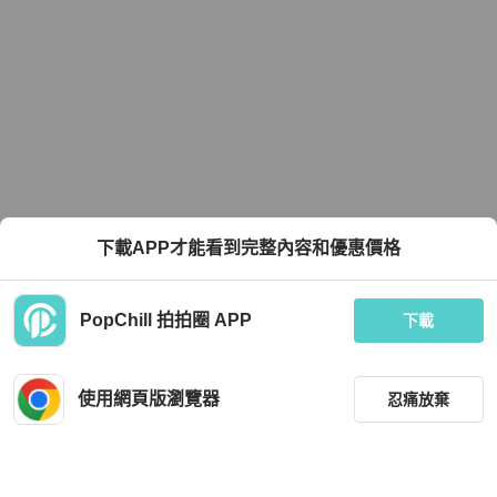
下載APP才能看到完整內容和優惠價格
PopChill 拍拍圈 APP
下載
使用網頁版瀏覽器
忍痛放棄