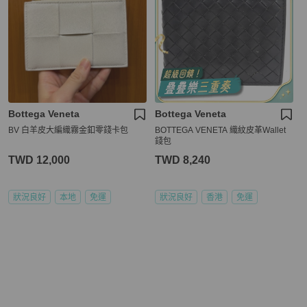
Bottega Veneta
Bottega Veneta
BV 白羊皮大編織霧金釦零錢卡包
BOTTEGA VENETA 織紋皮革Wallet
錢包
TWD 12,000
TWD 8,240
狀況良好
本地
免運
狀況良好
香港
免運