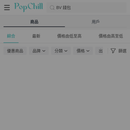
BV 錢包
商品
用戶
綜合
最新
價格由低至高
價格由高至低
優惠商品
品牌
分類
價格
出貨地點
篩選