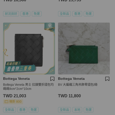
狀況良好
香港
免運
全新品
香港
免運
Bottega Veneta
Bottega Veneta
Bottega Veneta 男士 拉鍊雙折錢包均
BV 大編織三角吊飾零錢包/綠
碼碼9cm*2cm*10cm
TWD 21,003
TWD 11,800
現折 800
全新品
香港
免運
全新品
本地
免運