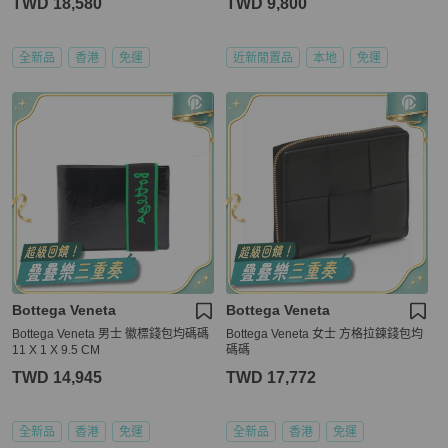
TWD 18,580
TWD 9,800
全新品
香港
免運
近新閒置品
本地
免運
Bottega Veneta
Bottega Veneta
Bottega Veneta 男士 徽標錢包均碼碼
Bottega Veneta 女士 方格拉鍊錢包均
11 X 1 X 9.5 CM
碼碼
TWD 14,945
TWD 17,772
全新品
香港
免運
全新品
香港
免運