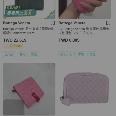
Bottega Veneta
Bottega Veneta
Bottega Veneta 男士 盒式拉鍊錢包均
BV Bottega Veneta 粉 零錢包 信用卡
碼碼9.5cm*2cm*12cm
卡包 錢包 卡夾 ㄇ拉 短夾
TWD 22,619
TWD 6,805
現折 800
全新品
香港
免運
狀況良好
本地
免運