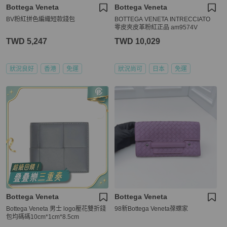
Bottega Veneta
Bottega Veneta
BV粉紅拼色編織短款錢包
BOTTEGA VENETA INTRECCIATO
零皮夾皮革粉紅正品 am9574V
TWD 5,247
TWD 10,029
狀況良好
香港
免運
狀況尚可
日本
免運
Bottega Veneta
Bottega Veneta
Bottega Veneta 男士 logo壓花雙折錢
98新Bottega Veneta葆蝶家
包均碼碼10cm*1cm*8.5cm