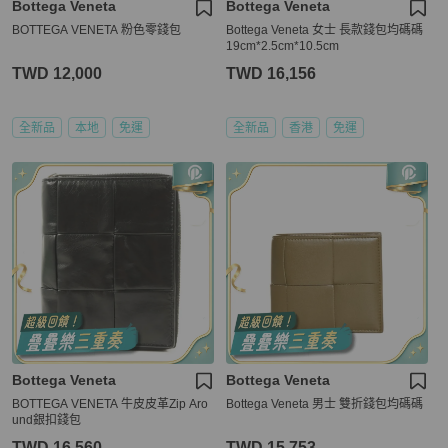
Bottega Veneta
Bottega Veneta
BOTTEGA VENETA 粉色零錢包
Bottega Veneta 女士 長款錢包均碼碼
19cm*2.5cm*10.5cm
TWD 12,000
TWD 16,156
全新品
本地
免運
全新品
香港
免運
Bottega Veneta
Bottega Veneta
BOTTEGA VENETA 牛皮皮革Zip Aro
Bottega Veneta 男士 雙折錢包均碼碼
und銀扣錢包
TWD 16,560
TWD 15,753