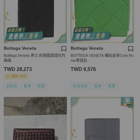
Bottega Veneta
Bottega Veneta
Bottega Veneta 男士 絎縫圖案錢包均
BOTTEGA VENETA 織紋皮革Coin Pu
碼碼
rse零錢包
TWD 28,273
TWD 6,576
現折 800
全新品
香港
免運
狀況良好
香港
免運