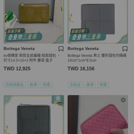
Bottega Veneta
Bottega Veneta
bv葆蝶家 新款全皮編織 短款錢包 ，
Bottega Veneta 男士 雙折錢包均碼碼
尺寸14.5×10×2 附件 塵袋 盒子
10cm*1cm*8.5cm
TWD 12,925
TWD 16,156
近新閒置品
香港
免運
全新品
香港
免運