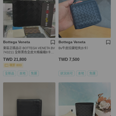
Bottega Veneta
Bottega Veneta
東區正精品㊣ BOTTEGA VENETA BV
Bv牛皮拉鍊短夾(6卡）
743211 全新黑色全皮大格編織8卡短
夾 RZ6547
TWD 21,800
TWD 7,500
現折 800
全新品
本地
免運
狀況尚可
本地
免運