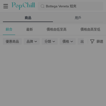
Bottega Veneta 短夾
商品
用戶
綜合
最新
價格由低至高
價格由高至低
優惠商品
品牌
分類
價格
出貨地點
篩選