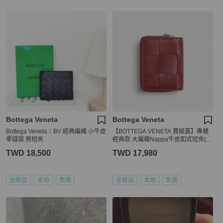
Bottega Veneta
Bottega Veneta
Bottega Veneta｜BV 經典編織 小牛皮
【BOTTEGA VENETA 寶緹嘉】專櫃
零錢袋 男短夾
經典款 大編織Nappa牛皮釦式短夾(7
52053-紅色)
TWD 18,500
TWD 17,980
全新品
本地
免運
全新品
本地
免運