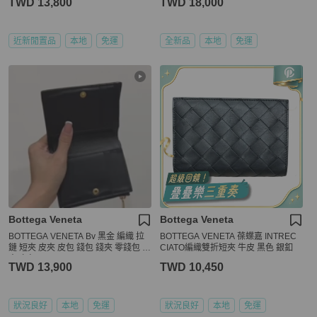
TWD 13,800
TWD 18,000
近新閒置品
本地
免運
全新品
本地
免運
Bottega Veneta
Bottega Veneta
BOTTEGA VENETA Bv 黑金 編織 拉
BOTTEGA VENETA 葆蝶嘉 INTREC
鏈 短夾 皮夾 皮包 錢包 錢夾 零錢包 卡
CIATO編織雙折短夾 牛皮 黑色 銀釦
夾 卡包
TWD 13,900
TWD 10,450
狀況良好
本地
免運
狀況良好
本地
免運