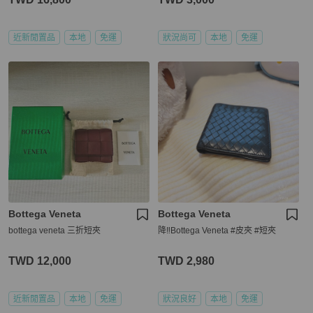
近新閒置品
本地
免運
狀況尚可
本地
免運
Bottega Veneta
Bottega Veneta
bottega veneta 三折短夾
降‼️Bottega Veneta #皮夾 #短夾
TWD 12,000
TWD 2,980
近新閒置品
本地
免運
狀況良好
本地
免運