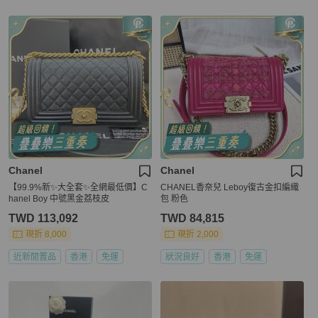
Chanel
Chanel
【99.9%新✨大全套✨全網最低價】C
CHANEL香奈兒 Leboy復古金扣編織
hanel Boy 中號黑金荔枝皮
包 粉色
TWD 113,092
TWD 84,815
現折 8,000
現折 2,000
近新閒置品
香港
免運
狀況良好
香港
免運