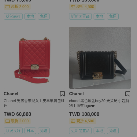
現折 2,000
現折 4,500
狀況尚可
本地
免運
近新閒置品
本地
免運
Chanel
Chanel
Chanel 男孩香奈兒女士皮革單肩包紅
chanel黑色淡金boy20 天菜尺寸 超特
色
別上面有logo❤️
TWD 60,860
TWD 108,000
現折 2,000
現折 4,500
狀況良好
日本
免運
近新閒置品
本地
免運