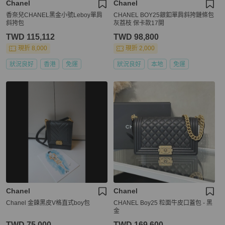
Chanel
Chanel
香奈兒CHANEL黑金小號Leboy單肩
CHANEL BOY25銀釦單肩斜挎鏈條包
斜挎包
灰荔枝 保卡款17開
TWD 115,112
TWD 98,800
現折 8,000
現折 2,000
狀況良好
香港
免運
狀況良好
本地
免運
Chanel
Chanel
Chanel 金鍊黑皮V格直式boy包
CHANEL Boy25 粒面牛皮口蓋包 - 黑
金
TWD 75,000
TWD 169,600