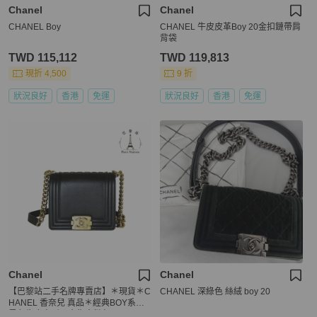
Chanel
Chanel
CHANEL Boy
CHANEL 牛皮皮革Boy 20金扣鏈帶肩
背袋
TWD 115,112
TWD 119,813
現折 4,500
9 折
狀況良好
香港
免運
狀況良好
香港
免運
Chanel
Chanel
【巴黎站二手名牌專賣店】＊現貨＊C
CHANEL 深綠色 絲絨 boy 20
HANEL 香奈兒 真品＊經典BOY系列
黑色牛皮方形淡金復古鏈包