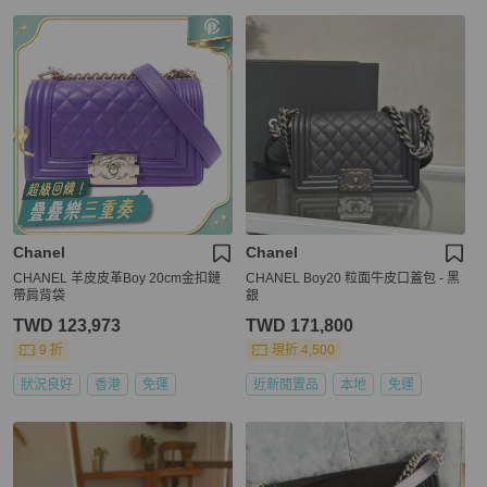
Chanel
Chanel
CHANEL 羊皮皮革Boy 20cm金扣鏈
CHANEL Boy20 粒面牛皮口蓋包 - 黑
帶肩背袋
銀
TWD 123,973
TWD 171,800
9 折
現折 4,500
狀況良好
香港
免運
近新閒置品
本地
免運