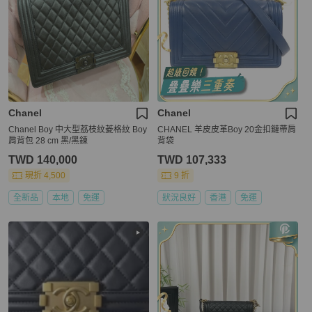
Chanel
Chanel
Chanel Boy 中大型荔枝紋菱格紋 Boy
CHANEL 羊皮皮革Boy 20金扣鏈帶肩
肩背包 28 cm 黑/黑鍊
背袋
TWD 140,000
TWD 107,333
現折 4,500
9 折
全新品
本地
免運
狀況良好
香港
免運