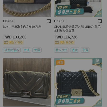
Chanel
Chanel
Boy 小牛皮及金色金屬20(晶片
CHANEL香奈兒 芯片款 LEBOY 黑色
金扣菱格翻蓋包
TWD 133,200
TWD 116,728
現折 4,500
現折 8,000
近新閒置品
本地
免運
狀況良好
香港
免運
降價