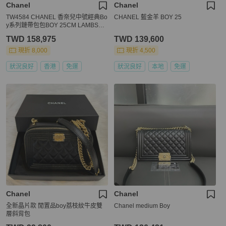
Chanel
Chanel
TW4584 CHANEL 香奈兒中號經典Bo
CHANEL 藍金羊 BOY 25
y系列鏈帶包包BOY 25CM LAMBSKI
N
TWD 158,975
TWD 139,600
現折 8,000
現折 4,500
狀況良好
香港
免運
狀況良好
本地
免運
Chanel
Chanel
全新晶片款 閒置品boy荔枝紋牛皮雙
Chanel medium Boy
層斜背包