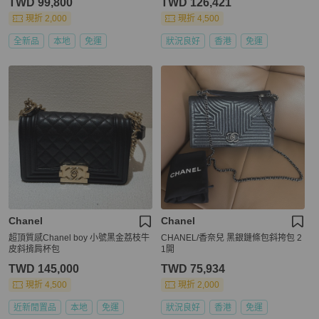
TWD 99,800
TWD 126,421
現折 2,000
現折 4,500
全新品
本地
免運
狀況良好
香港
免運
Chanel
Chanel
超頂質感Chanel boy 小號黑金荔枝牛
CHANEL/香奈兒 黑銀鏈條包斜挎包 2
皮斜揹肩杯包
1開
TWD 145,000
TWD 75,934
現折 4,500
現折 2,000
近新閒置品
本地
免運
狀況良好
香港
免運