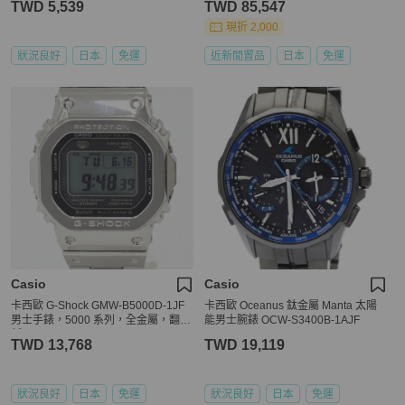
TWD 5,539
TWD 85,547
枚）40277
現折 2,000
狀況良好
日本
免運
近新閒置品
日本
免運
Casio
Casio
卡西歐 G-Shock GMW-B5000D-1JF
卡西歐 Oceanus 鈦金屬 Manta 太陽
男士手錶，5000 系列，全金屬，翻
能男士腕錶 OCW-S3400B-1AJF
新。
TWD 13,768
TWD 19,119
狀況良好
日本
免運
狀況良好
日本
免運