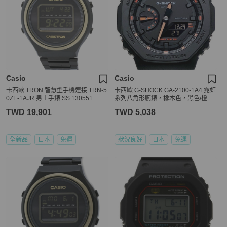
Casio
Casio
卡西歐 TRON 智慧型手機連接 TRN-5
卡西歐 G-SHOCK GA-2100-1A4 霓虹
0ZE-1AJR 男士手錶 SS 130551
系列八角形腕錶，橡木色，黑色/橙
色，指針/數位雙顯，雙 LED 背光，2
TWD 19,901
TWD 5,038
022 年 2 月發售，Mikunigaoka 專賣
店有售。
全新品
日本
免運
狀況良好
日本
免運