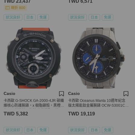
TWD 23,437
TWD 6,571
現折 800
狀況良好
日本
免運
狀況良好
日本
免運
Casio
Casio
卡西歐 G-SHOCK GA-2000-4JR 碳纖
卡西歐 Oceanus Manta 10週年紀念
維核心防護腕錶，x 樹脂錶殼，黑橙
版太陽能鈦金屬腕錶 OCW-S3001C-1
色，石英機芯，指針/數位雙顯，錶
AJF
TWD 5,382
TWD 19,119
盤，男士款
狀況良好
日本
免運
狀況良好
日本
免運