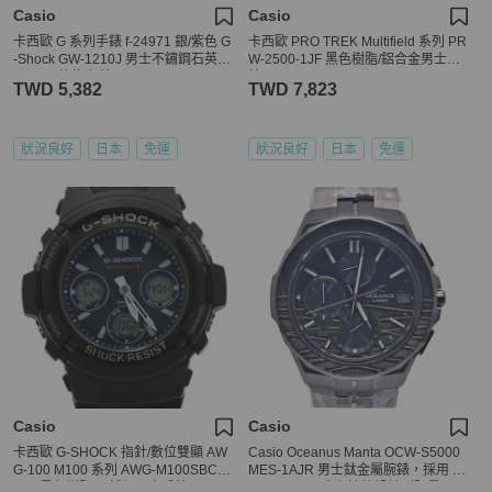
Casio
Casio
卡西歐 G 系列手錶 f-24971 銀/紫色 G
卡西歐 PRO TREK Multifield 系列 PR
-Shock GW-1210J 男士不鏽鋼石英錶
W-2500-1JF 黑色樹脂/鋁合金男士手
CASIO 數位/類比 ec-24971
錶
TWD 5,382
TWD 7,823
狀況良好
日本
免運
狀況良好
日本
免運
Casio
Casio
卡西歐 G-SHOCK 指針/數位雙顯 AW
Casio Oceanus Manta OCW-S5000
G-100 M100 系列 AWG-M100SBC-1
MES-1AJR 男士鈦金屬腕錶，採用 M
AJF 黑色樹脂/不銹鋼男士手錶
aki-Bokashi 金色波紋設計（限量 300