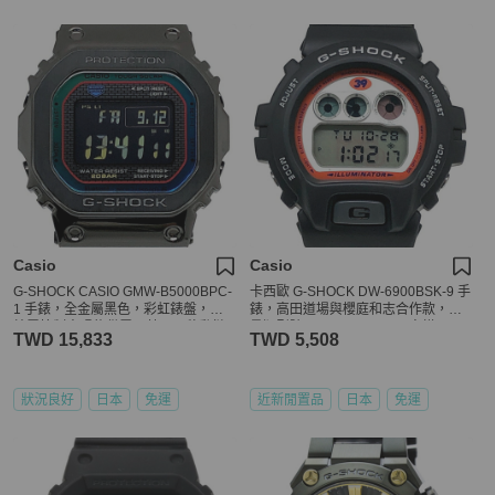
Casio
Casio
G-SHOCK CASIO GMW-B5000BPC-
卡西歐 G-SHOCK DW-6900BSK-9 手
1 手錶，全金屬黑色，彩虹錶盤，無
錶，高田道場與櫻庭和志合作款，限
線電控制太陽能供電，藍牙，移動鏈
量版型號 SAKU39，KSEL 字樣，200
TWD 15,833
TWD 5,508
接，LED 背光，旋入式後蓋，2023
1 年發售，三國丘店，IT30L9ZMO61I
年 10 月發售，三國丘店，ITCLX7RU
AZR2
狀況良好
日本
免運
近新閒置品
日本
免運