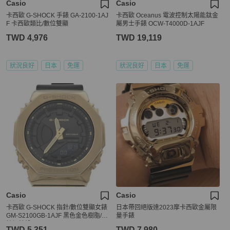
Casio
Casio
卡西歐 G-SHOCK 手錶 GA-2100-1AJ
卡西歐 Oceanus 電波控制太陽能鈦金
F 卡西歐類比/數位雙顯
屬男士手錶 OCW-T4000D-1AJF
TWD 4,976
TWD 19,119
狀況良好
日本
免運
狀況良好
日本
免運
Casio
Casio
卡西歐 G-SHOCK 指針/數位雙顯女錶
日本帶回絕版達2023摩卡西歐金屬限
GM-S2100GB-1AJF 黑色金色樹脂/不
量手錶
鏽鋼錶殼
TWD 5,351
TWD 7,980