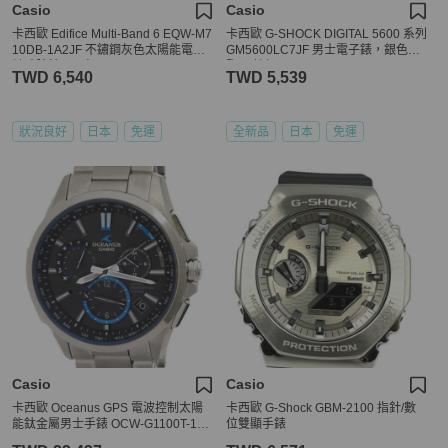
Casio
Casio
卡西歐 Edifice Multi-Band 6 EQW-M7
卡西歐 G-SHOCK DIGITAL 5600 系列
10DB-1A2JF 不鏽鋼灰色太陽能電波
GM5600LC7JF 男士電子錶，銀色樹
計時腕錶 - 男士
脂/不鏽鋼
TWD 6,540
TWD 5,539
狀況良好
日本
免運
全新品
日本
免運
Casio
Casio
卡西歐 Oceanus GPS 電波控制太陽
卡西歐 G-Shock GBM-2100 指針/數
能鈦金屬男士手錶 OCW-G1100T-1AJ
位雙顯手錶
F