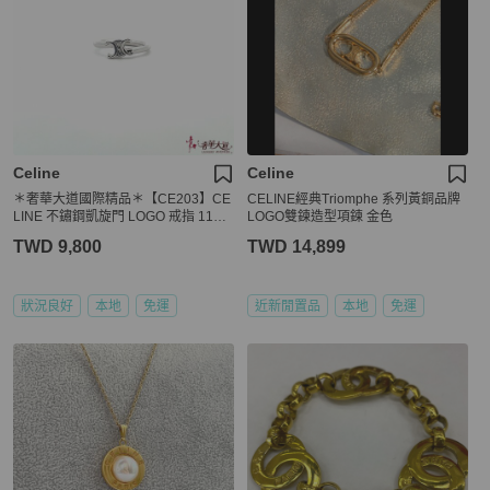
Celine
Celine
＊奢華大道國際精品＊【CE203】CE
CELINE經典Triomphe 系列黃銅品牌
LINE 不鏽鋼凱旋門 LOGO 戒指 11號
LOGO雙鍊造型項鍊 金色
460PP6BRA-36SI
TWD 9,800
TWD 14,899
狀況良好
本地
免運
近新閒置品
本地
免運