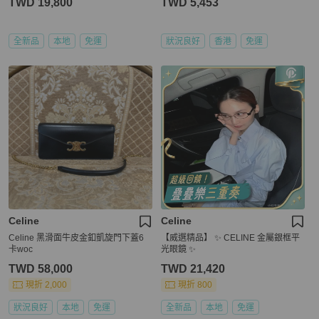
TWD 19,800
TWD 5,453
全新品
本地
免運
狀況良好
香港
免運
Celine
Celine
Celine 黑滑面牛皮金釦凱旋門下蓋6
【威選精品】 ✨ CELINE 金屬銀框平
卡woc
光眼鏡 ✨
TWD 58,000
TWD 21,420
現折 2,000
現折 800
狀況良好
本地
免運
全新品
本地
免運