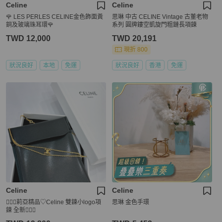
Celine
Celine
🌹 LES PERLES CELINE金色飾面黃
思琳 中古 CELINE Vintage 古董老物
銅及玻璃珠耳環🌹
系列 圓牌鏤空凱旋門粗鏈長項鍊
TWD 12,000
TWD 20,191
現折 800
狀況良好
本地
免運
狀況良好
香港
免運
Celine
Celine
🧚🏻‍♀️莉亞精品♡Celine 雙鍊小logo項
思琳 金色手環
鍊 全新🧚🏻‍♀️