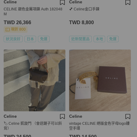
Celine
Celine
CELINE 銀色金屬項鍊 Auth 182048
💕 Celine金口手鍊
M
TWD 26,366
TWD 8,800
現折 800
狀況良好
日本
免運
近新閒置品
本地
免運
Celine
Celine
🏷️ Celine 凱旋門 （會送鏈子可以斜
vintage CELINE 絕版金色字母logo鏤
背）
空手環
TWD 24,500
TWD 14,500