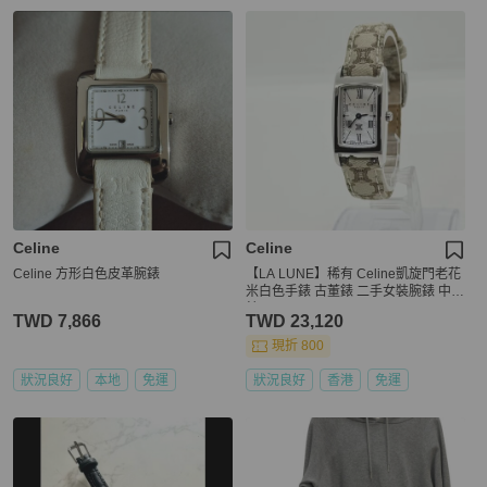
Celine
Celine
Celine 方形白色皮革腕錶
【LA LUNE】稀有 Celine凱旋門老花
米白色手錶 古董錶 二手女裝腕錶 中古
錶
TWD 7,866
TWD 23,120
現折 800
狀況良好
本地
免運
狀況良好
香港
免運