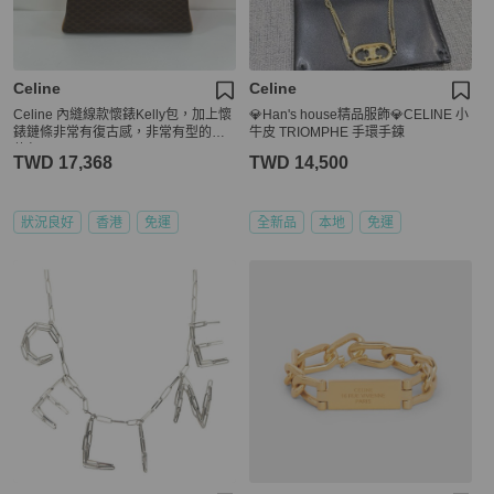
Celine
Celine
Celine 內縫線款懷錶Kelly包，加上懷
💎Han's house精品服飾💎CELINE 小
錶鏈條非常有復古感，非常有型的一
牛皮 TRIOMPHE 手環手鍊
款包
TWD 17,368
TWD 14,500
狀況良好
香港
免運
全新品
本地
免運