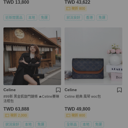
TWD 13,800
TWD 43,622
現折 800
近新閒置品
本地
免運
狀況良好
香港
免運
Celine
Celine
#99新 黑金凱旋門鏈條 🔥Celine賽琳
Celine 經典 風琴 woc包
法棍包
TWD 63,888
TWD 49,800
現折 2,000
現折 800
狀況良好
本地
免運
全新品
本地
免運