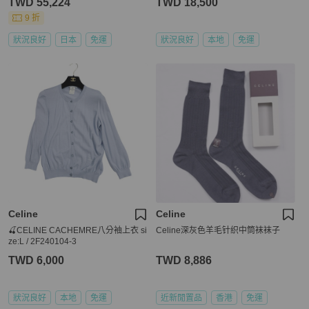
TWD 55,224
TWD 18,500
9 折
狀況良好
日本
免運
狀況良好
本地
免運
Celine
Celine
🍒CELINE CACHEMRE八分袖上衣 si
Celine深灰色羊毛针织中筒袜袜子
ze:L / 2F240104-3
TWD 6,000
TWD 8,886
狀況良好
本地
免運
近新閒置品
香港
免運