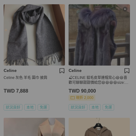
Celine
Celine
Celine 灰色 羊毛 圍巾 披肩
🍒CELINE 貂毛皮草連帽背心😆😆喜
歡可聊聊甜甜價給您😆😆😆😆size:42
/2F251120-1
TWD 7,888
TWD 90,000
現折 2,000
狀況良好
本地
免運
狀況良好
本地
免運