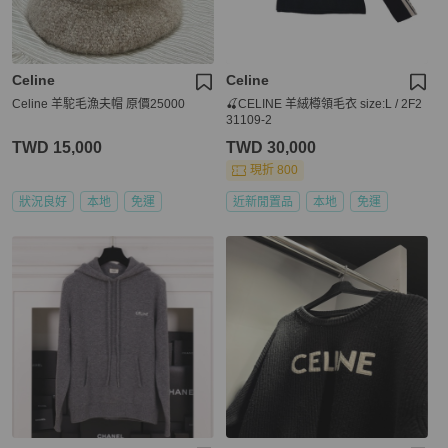
Celine
Celine
Celine 羊駝毛漁夫帽 原價25000
🍒CELINE 羊絨樽領毛衣 size:L / 2F2
31109-2
TWD 15,000
TWD 30,000
現折 800
狀況良好
本地
免運
近新閒置品
本地
免運