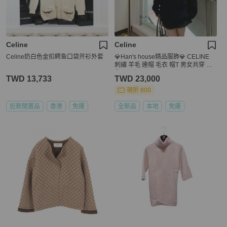
Celine
Celine
Celine奶白色金扣鳄鱼口袋开衫外套
💎Han's house精品服飾💎 CELINE
刺繡 羊毛 連帽 毛衣 帽T 男女共穿 現
貨 L 原價55600
TWD 13,733
TWD 23,000
現折 800
近新閒置品
香港
免運
全新品
本地
免運