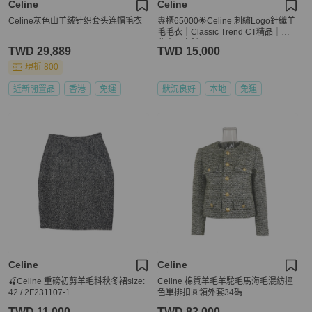
Celine
Celine
Celine灰色山羊绒针织套头连帽毛衣
專櫃65000🌟Celine 刺繡Logo針織羊
毛毛衣｜Classic Trend CT精品｜台
北東區實體
TWD 29,889
TWD 15,000
現折 800
近新閒置品
香港
免運
狀況良好
本地
免運
Celine
Celine
🍒Celine 重磅初剪羊毛料秋冬裙size:
Celine 棉質羊毛羊駝毛馬海毛混紡撞
42 / 2F231107-1
色單排扣圓領外套34碼
TWD 11,000
TWD 82,000