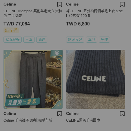
Celine
Celine
CELINE Triomphe 其他羊毛大衣 米棕
🍒CELINE 五分袖樽領羊毛上衣 size:
色 二手女裝
L / 2F231120-5
TWD 77,064
TWD 6,800
9 折
狀況良好
日本
免運
狀況良好
本地
免運
Celine
Celine
Celine 羊毛褲子 36號 幾乎全新
CELINE黑色羊毛圍巾