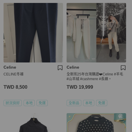
Celine
Celine
CELINE冬褲
全新🈶️25年台灣購證❤️Celine #羊毛
#山羊絨 #cashmere #長褲。
TWD 8,500
TWD 19,999
狀況良好
本地
免運
全新品
本地
免運