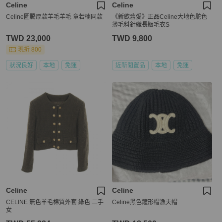
Celine
Celine
Celine圖騰厚款羊毛羊毛 章若楠同款
《新歡舊愛》正品Celine大地色駝色
薄毛料針織長版毛衣S
TWD 23,000
TWD 9,800
現折 800
狀況良好
本地
免運
近新閒置品
本地
免運
Celine
Celine
CELINE 無色羊毛棉質外套 綠色 二手
Celine黑色鐘形帽漁夫帽
女