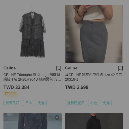
Celine
Celine
CELINE Triomphe 羈扣 Logo 褶皺蝴
🍒CELINE 鐵灰色中長裙 size:42 /2F2
蝶結洋裝 2R91H904U 絲綢黑色 #34
20318-1
女款
TWD 33,384
TWD 3,699
9 折
狀況良好
日本
免運
近新閒置品
本地
免運