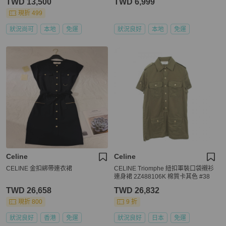
TWD 13,500
TWD 6,999
現折 499
狀況尚可
本地
免運
狀況良好
本地
免運
Celine
Celine
CELINE 金扣綁帶連衣裙
CELINE Triomphe 紐扣軍裝口袋襯衫
連身裙 2Z488106K 棉質卡其色 #38
TWD 26,658
TWD 26,832
現折 800
9 折
狀況良好
香港
免運
狀況良好
日本
免運