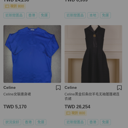
現折 800
近新閒置品
香港
免運
近新閒置品
本地
免運
Celine
Celine
Celine女裝連身裙
Celine黑金扣条纹羊毛无袖蓬蓬裙连
衣裙
TWD 5,170
TWD 26,254
現折 800
狀況良好
香港
免運
近新閒置品
香港
免運