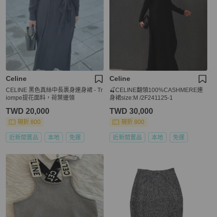
Celine
Celine
CELINE 黑色真絲中長裹身連身裙 - Tr
🍒CELINE翻領100%CASHMERE連
iompe提花面料，荷葉邊領
身裙size:M /2F241125-1
TWD 20,000
TWD 30,000
現折 800
現折 800
近新閒置品
本地
免運
近新閒置品
本地
免運