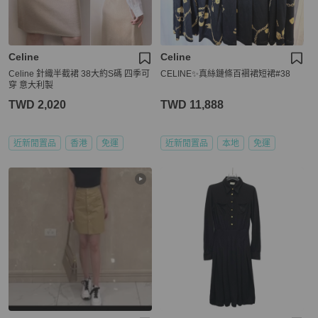
Celine
Celine
Celine 針織半截裙 38大約S碼 四季可
CELINE✨真絲鏈條百褶裙短裙#38
穿 意大利製
TWD 2,020
TWD 11,888
近新閒置品
香港
免運
近新閒置品
本地
免運