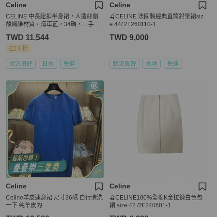
Celine
Celine
CELINE 中長紐扣半身裙，人造絲醋
🍒CELINE 法國製經典直筒鉛筆裙siz
酸纖維材質，海軍藍，34碼，二手女
e:44/ 2F260110-1
裝
TWD 11,544
TWD 9,000
9 折
狀況良好
日本
免運
狀況良好
本地
免運
Celine
Celine
Celine羊皮連身裙 尺寸36碼 自行清洗
🍒CELINE100%全棉K金拉鍊白色包
一下 纯羊皮的
裙 size:42 /2F240601-1