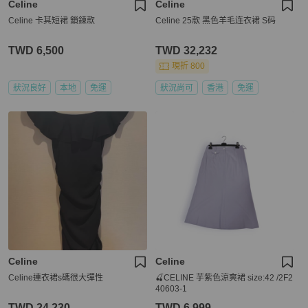
Celine
Celine
Celine 卡其短裙 鎖鍊款
Celine 25款 黑色羊毛连衣裙 S码
TWD 6,500
TWD 32,232
現折 800
狀況良好
本地
免運
狀況尚可
香港
免運
Celine
Celine
Celine連衣裙s碼很大彈性
🍒CELINE 芋紫色涼爽裙 size:42 /2F2
40603-1
TWD 24,230
TWD 6,999