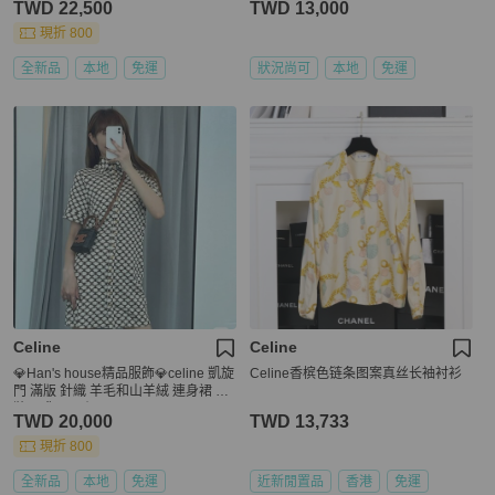
TWD 22,500
TWD 13,000
現折 800
全新品
本地
免運
狀況尚可
本地
免運
Celine
Celine
💎Han's house精品服飾💎celine 凱旋
Celine香槟色链条图案真丝长袖衬衫
門 滿版 針織 羊毛和山羊絨 連身裙 洋
裝 現貨 L 原價87600
TWD 20,000
TWD 13,733
現折 800
全新品
本地
免運
近新閒置品
香港
免運