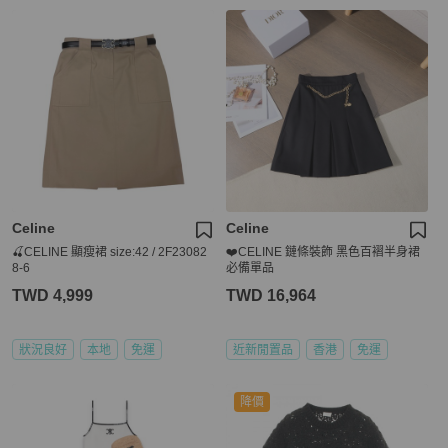
Celine
Celine
🍒CELINE 顯瘦裙 size:42 / 2F23082
❤️CELINE 鏈條裝飾 黑色百褶半身裙
8-6
必備單品
TWD 4,999
TWD 16,964
狀況良好
本地
免運
近新閒置品
香港
免運
降價