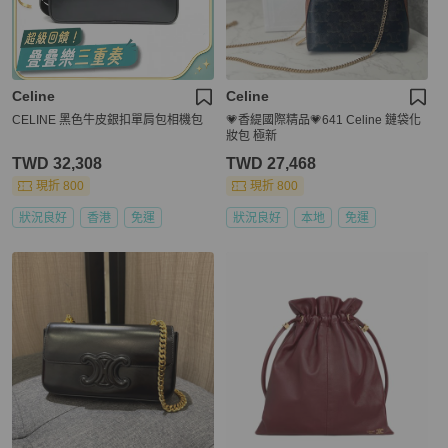
Celine
Celine
CELINE 黑色牛皮銀扣單肩包相機包
💗香緹國際精品💗641 Celine 鏈袋化
妝包 極新
TWD 32,308
TWD 27,468
現折 800
現折 800
狀況良好
香港
免運
狀況良好
本地
免運