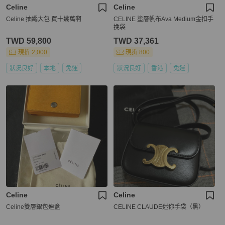
Celine
Celine
Celine 抽繩大包 買十幾萬啊
CELINE 塗層帆布Ava Medium金扣手
挽袋
TWD 59,800
TWD 37,361
現折 2,000
現折 800
狀況良好
本地
免運
狀況良好
香港
免運
Celine
Celine
Celine雙層銀包連盒
CELINE CLAUDE迷你手袋（黑）