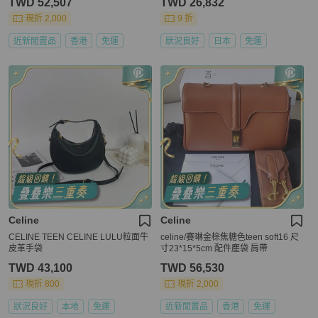
TWD 52,507
TWD 26,832
現折 2,000
9 折
近新閒置品
香港
免運
狀況良好
日本
免運
Celine
Celine
CELINE TEEN CELINE LULU粒面牛
celine/賽琳金棕焦糖色teen soft16 尺
皮革手袋
寸23*15*5cm 配件塵袋 肩帶
TWD 43,100
TWD 56,530
現折 800
現折 2,000
狀況良好
本地
免運
近新閒置品
香港
免運