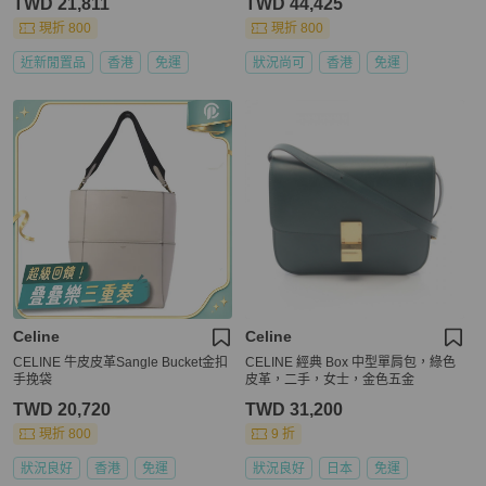
TWD 21,811
TWD 44,425
現折 800
現折 800
近新閒置品
香港
免運
狀況尚可
香港
免運
Celine
Celine
CELINE 牛皮皮革Sangle Bucket金扣
CELINE 經典 Box 中型單肩包，綠色
手挽袋
皮革，二手，女士，金色五金
TWD 20,720
TWD 31,200
現折 800
9 折
狀況良好
香港
免運
狀況良好
日本
免運