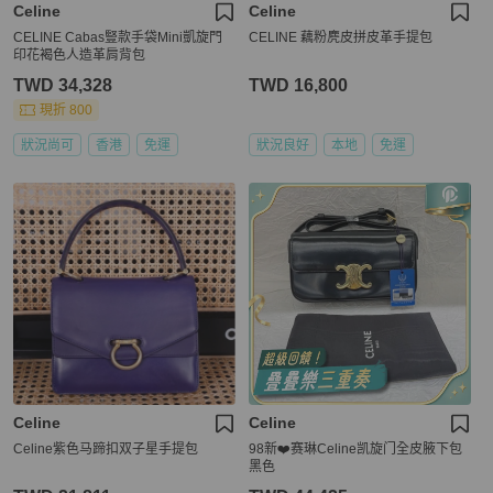
Celine
Celine
CELINE Cabas豎款手袋Mini凱旋門
CELINE 藕粉麂皮拼皮革手提包
印花褐色人造革肩背包
TWD 34,328
TWD 16,800
現折 800
狀況尚可
香港
免運
狀況良好
本地
免運
Celine
Celine
Celine紫色马蹄扣双子星手提包
98新❤️赛琳Celine凯旋门全皮腋下包
黑色