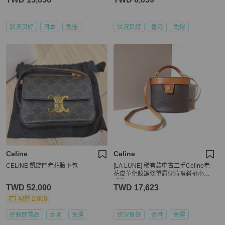
狀況良好
日本
免運
狀況良好
香港
免運
Celine
Celine
CELINE 凱旋門老花腋下包
[LA LUNE] 稀有款中古二手Celine老
花皮革化妝鏈條單肩側背孭斜揹小包
手袋
TWD 52,000
TWD 17,623
現折 2,000
近新閒置品
本地
免運
狀況良好
香港
免運