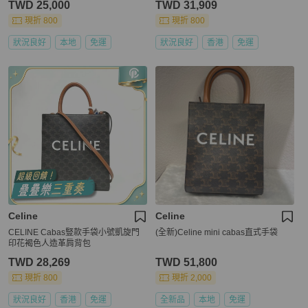
TWD 25,000
TWD 31,909
現折 800
現折 800
狀況良好
本地
免運
狀況良好
香港
免運
Celine
Celine
CELINE Cabas豎款手袋小號凱旋門
(全新)Celine mini cabas直式手袋
印花褐色人造革肩背包
TWD 28,269
TWD 51,800
現折 800
現折 2,000
狀況良好
香港
免運
全新品
本地
免運