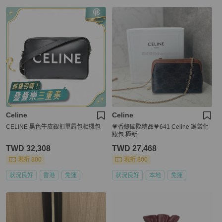
Celine
Celine
CELINE 黑色牛皮銀扣單肩包相機包
💗香緹國際精品💗641 Celine 鏈袋化
妝包 極新
TWD 32,308
TWD 27,468
現折 800
現折 800
狀況良好
香港
免運
狀況良好
本地
免運