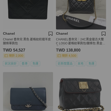
Chanel
Chanel
Chanel 香奈兒 黑色 菱格紋絎縫羊皮
CHANEL香奈兒｜24C黑金復古大雙
鏈條單肩包
C LOGO 菱格紋單肩包/鏈條包 黑金
晶片款
TWD 54,527
TWD 138,800
現折 2,000
現折 4,500
狀況良好
香港
免運
近新閒置品
本地
免運