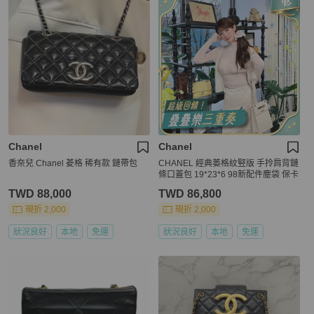
Chanel
Chanel
香奈兒 Chanel 菱格 稀有款 鏈帶包
CHANEL 經典萎格紋竪版 手拎肩背鏈
條口蓋包 19*23*6 98新配件塵袋 保卡
TWD 88,000
TWD 86,800
現折 2,000
現折 2,000
狀況良好
本地
免運
狀況良好
本地
免運