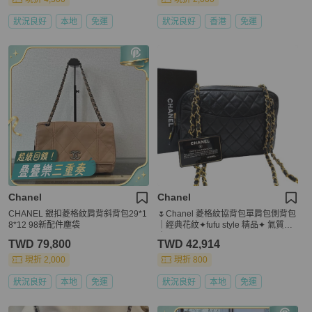
狀況良好
本地
免運
狀況良好
香港
免運
Chanel
Chanel
CHANEL 銀扣菱格紋肩背斜背包29*1
🌷Chanel 菱格紋協背包單肩包側背包
8*12 98新配件塵袋
｜經典花紋✦fufu style 精品✦ 氣質款
｜
TWD 79,800
TWD 42,914
現折 2,000
現折 800
狀況良好
本地
免運
狀況良好
本地
免運