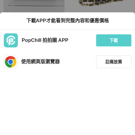
Chanel
Chanel
下載APP才能看到完整內容和優惠價格
香奈兒/Chanel藍色菱格拼接肩背包
香奈兒 (CHANEL) 絎縫鏈條單肩包，
銀扣
羊皮材質，黑色，金色雙C標誌，正品
編號 172545SAV
TWD 99,760
TWD 92,761
PopChill 拍拍圈 APP
下載
現折 2,000
現折 2,000
狀況良好
香港
免運
狀況尚可
日本
免運
使用網頁版瀏覽器
忍痛放棄
篩選
重設
品牌
分類
Chanel
Chanel