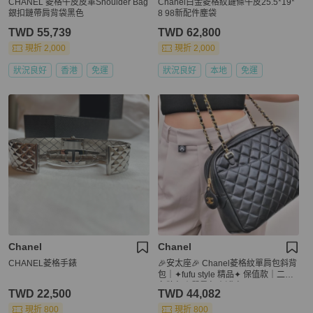
CHANEL 菱格牛皮皮革Shoulder Bag
Chanel白金菱格紋鏈條牛皮25.5*19*
銀扣鏈帶肩背袋黑色
8 98新配件塵袋
TWD 55,739
TWD 62,800
現折 2,000
現折 2,000
狀況良好
香港
免運
狀況良好
本地
免運
Chanel
Chanel
CHANEL菱格手錶
🎉安太座🎉 Chanel菱格紋單肩包斜背
包｜✦fufu style 精品✦ 保值款｜二手
名牌包｜單肩包.側背包
TWD 22,500
TWD 44,082
現折 800
現折 800