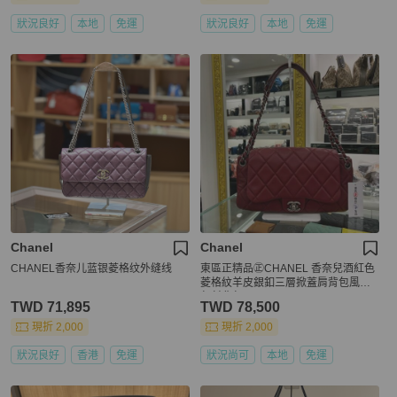
狀況良好
本地
免運
狀況良好
本地
免運
Chanel
Chanel
CHANEL香奈儿蓝银菱格纹外缝线
東區正精品㊣CHANEL 香奈兒酒紅色
菱格紋羊皮銀釦三層掀蓋肩背包風琴
包斜背包 RZ4368
TWD 71,895
TWD 78,500
現折 2,000
現折 2,000
狀況良好
香港
免運
狀況尚可
本地
免運