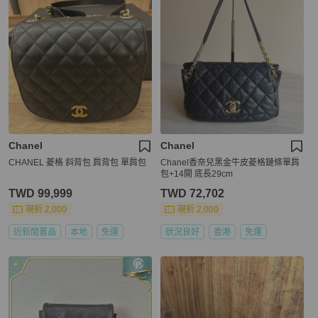
Chanel
Chanel
CHANEL 菱格 斜背包 肩背包 單肩包
Chanel香奈兒黑金牛皮菱格鏈條單肩
包+14開 底長29cm
TWD 99,999
TWD 72,702
現折 2,000
現折 2,000
近新閒置品
本地
免運
狀況良好
香港
免運