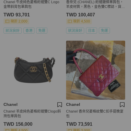
Chanel 牛皮純色菱格絎縫雙C Logo
香奈兒 (CHANEL) 絎縫鏈條單肩包，
金幣斜背包單肩包
羊皮材質，黑色，金色雙C標誌，貨號
127795SA
TWD 93,701
TWD 100,407
現折 2,000
現折 4,500
狀況良好
香港
免運
狀況良好
日本
免運
Chanel
Chanel
Chanel 羊皮純色菱格絎縫雙Clogo斜
Chanel 香奈兒菱格紋雙C扣手提晚宴
挎包單肩包
包
TWD 156,000
TWD 73,591
現折 4,500
現折 2,000