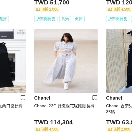
TWD 51,700
TWD 120
現折 2,000
現折 4,500
免運
近新閒置品
香港
免運
近新閒置品
Chanel
Chanel
蓝羊毛两口袋长裤
Chanel 22C 針織粗花呢闊腳長褲
Chanel 香
36碼
TWD 114,304
TWD 63,
現折 4,500
現折 2,000