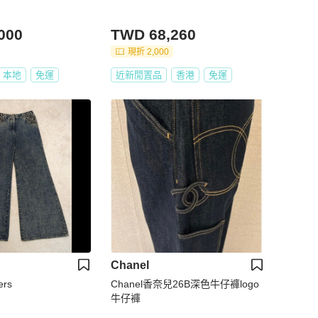
000
TWD 68,260
現折 2,000
本地
免運
近新閒置品
香港
免運
Chanel
ers
Chanel香奈兒26B深色牛仔褲logo
牛仔褲