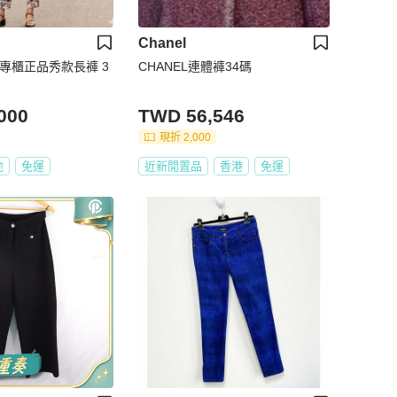
Chanel
奈兒專櫃正品秀款長褲 3
CHANEL連體褲34碼
000
TWD 56,546
現折 2,000
地
免運
近新閒置品
香港
免運