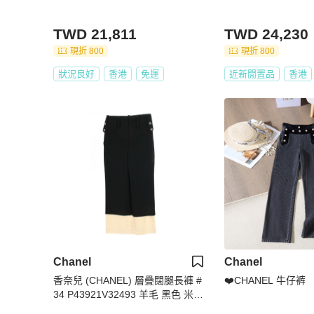
TWD 21,811
TWD 24,230
現折 800
現折 800
狀況良好
香港
免運
近新閒置品
香港
Chanel
Chanel
香奈兒 (CHANEL) 層疊闊腿長褲 #
❤️CHANEL 牛仔裤
34 P43921V32493 羊毛 黑色 米色
二手 女款