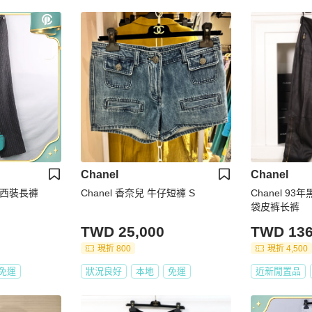
Chanel
Chanel
紋 西裝長褲
Chanel 香奈兒 牛仔短褲 S
Chanel 9
袋皮裤长裤
TWD 25,000
TWD 136
現折 800
現折 4,500
免運
狀況良好
本地
免運
近新閒置品