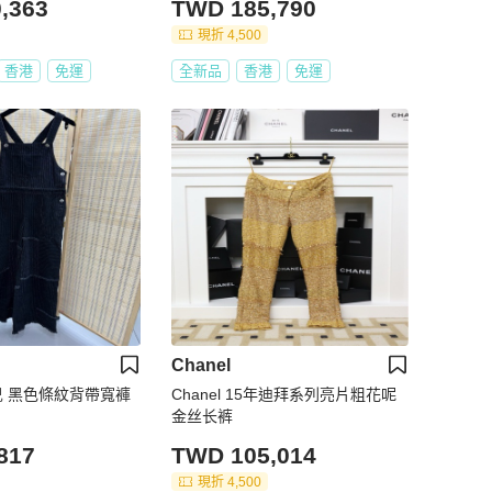
,363
TWD 185,790
現折 4,500
香港
免運
全新品
香港
免運
Chanel
奈兒 黑色條紋背帶寬褲
Chanel 15年迪拜系列亮片粗花呢
金丝长裤
817
TWD 105,014
現折 4,500