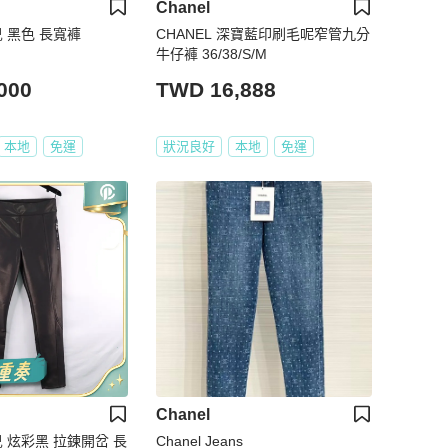
Chanel
奈兒 黑色 長寬褲
CHANEL 深寶藍印刷毛呢窄管九分
牛仔褲 36/38/S/M
000
TWD 16,888
本地
免運
狀況良好
本地
免運
Chanel
奈兒 炫彩黑 拉鍊開岔 長
Chanel Jeans