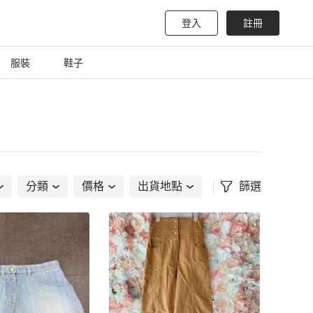
登入
註冊
服裝
鞋子
分類
價格
出貨地點
篩選