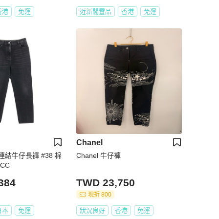
香港
免運
近新閒置品
香港
免運
Chanel
結牛仔長褲 #38 棉
Chanel 牛仔褲
CC
384
TWD 23,750
現折 800
日本
免運
狀況良好
香港
免運