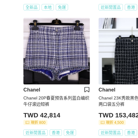
全新品
本地
免運
近新閒置品
香港
Chanel
Chanel
Chanel 20P春夏预告系列蓝白编织
Chanel 23K秀
牛仔滚边短裤
两口袋五分裤
TWD 42,814
TWD 153,48
現折 800
現折 4,500
近新閒置品
香港
免運
近新閒置品
香港