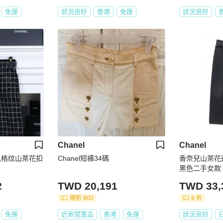
免運
狀況良好
香港
免運
狀況良好
Chanel
Chanel
款黑色格纹山茶花扣
Chanel短褲34碼
香奈兒山茶花連
黑色二手女款 
2
TWD 20,191
TWD 33,
現折 800
9 折
免運
近新閒置品
香港
免運
狀況良好