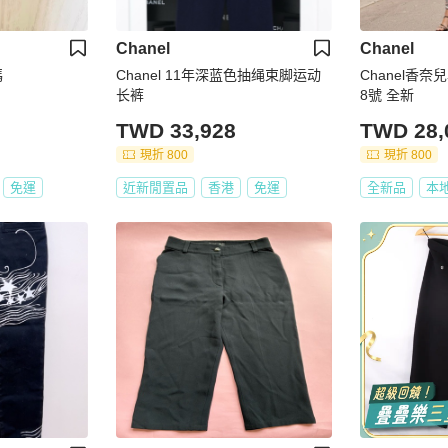
Chanel
Chanel
碼
Chanel 11年深蓝色抽绳束脚运动
Chanel香
长裤
8號 全新
TWD 33,928
TWD 28,
現折 800
現折 800
免運
近新閒置品
香港
免運
全新品
本