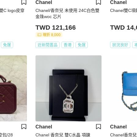
Chanel
Chanel
雙C logo皮穿
Chanel/香奈兒 未使用 24C白色雙
Chanel雙C項
金珠woc 芯片
TWD 121,166
TWD 14,
現折 8,000
免運
近新閒置品
香港
免運
狀況良好
Chanel
Chanel
包/28
Chanel 香奈兒 雙C水晶 項鍊
Chanel香