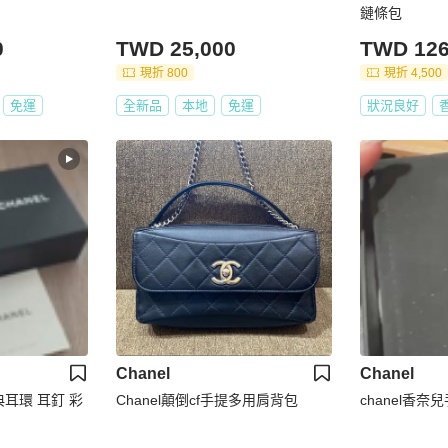
鏈條包
0
TWD 25,000
TWD 126
現折 800
現折 4,500
免運
全新品
本地
免運
狀況良好
Chanel
Chanel
經典耳環 耳釘 彩
Chanel顛倒cf手提多用肩背包
chanel香奈