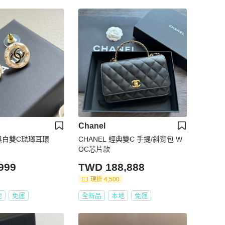
Chanel
4P 黑白雙C琺瑯耳環
CHANEL 經典雙C 手提/斜背包 W
OC芯片款
999
TWD 188,888
現折 4,500
地
免運
全新品
本地
免運