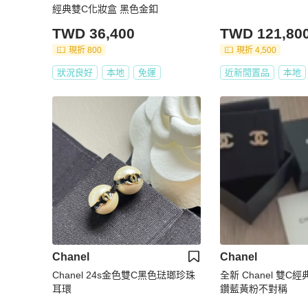
經典雙C化妝盒 黑色金釦
TWD 36,400
TWD 121,80
現折 800
現折 4,500
狀況良好
本地
免運
近新閒置品
本地
Chanel
Chanel
Chanel 24s金色雙C黑色琺瑯珍珠
全新 Chanel 雙C
耳環
鑽藍黃粉不對稱