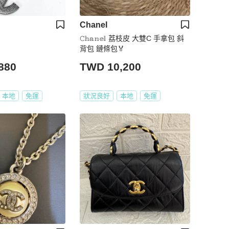
Chanel
𝙲𝕙𝕒𝕟𝕖𝕝 荔枝皮 大雙C 手拿包 斜
背包 鏈條包🏅
880
TWD 10,200
本地
免運
狀況良好
本地
免運