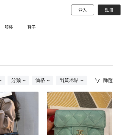
登入
註冊
服裝
鞋子
分類
價格
出貨地點
篩選