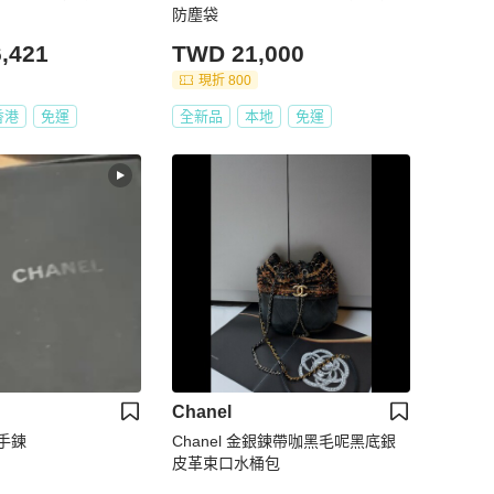
防塵袋
,421
TWD 21,000
現折 800
香港
免運
全新品
本地
免運
Chanel
兒手鍊
Chanel 金銀鍊帶咖黑毛呢黑底銀
皮革束口水桶包