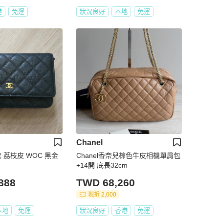
港
免運
狀況良好
本地
免運
Chanel
典款 荔枝皮 WOC 黑金
Chanel香奈兒棕色牛皮相機單肩包
+14開 底長32cm
888
TWD 68,260
現折 2,000
本地
免運
狀況良好
香港
免運