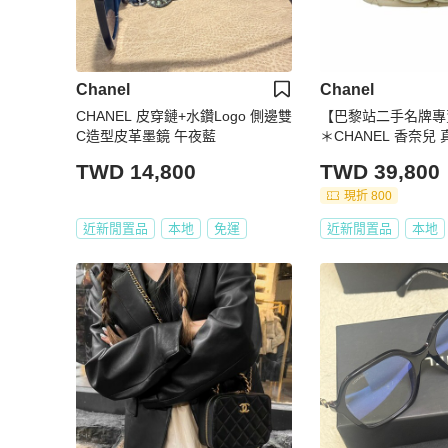
Chanel
Chanel
CHANEL 皮穿鏈+水鑽Logo 側邊雙
【巴黎站二手名牌專
C造型皮革墨鏡 午夜藍
＊CHANEL 香奈兒
皮革雙C手環
TWD 14,800
TWD 39,800
現折 800
近新閒置品
本地
免運
近新閒置品
本地