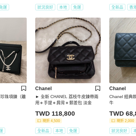
免運
狀況良好
本地
免運
全新品
香
Chanel
Chanel
雙C珍珠項鍊（離
► 全新 CHANEL 荔枝牛皮鍊帶兩
Chanel 經
用🔹手提🔹肩背🔹郵差包 淡金
牛
TWD 118,800
TWD 68,
現折 4,500
現折 2,000
運
全新品
本地
免運
狀況良好