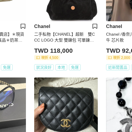
Chanel
Chanel
賣店】＊現貨
二手私物【CHANEL】超新 雙C
Chanel /香
 真品＊奶茶色
CC LOGO 大型 雙鍊包 可單鍊斜
牛 芯片款
背 多種揹法 大容量 麂皮反毛皮 只
TWD 118,000
TWD 92,
使用過一次
現折 4,500
現折 2,000
免運
狀況良好
本地
免運
近新閒置品