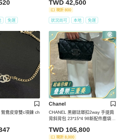
520
TWD 42,500
現折 800
地
免運
狀況尚可
本地
免運
Chanel
兒 鴛鴦皮穿雙c項鍊 ch
CHANEL 黑銀琺瑯扣2way 手提肩
背斜背包 23*15*4 98新配件塵袋
保卡
347
TWD 105,800
現折 8,000