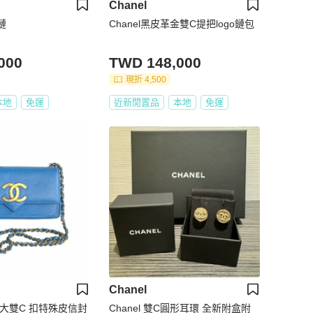
Chanel
鏈
Chanel黑皮革金雙C提把logo鏈包
000
TWD 148,000
現折 4,500
本地
免運
近新閒置品
本地
免運
Chanel
奈兒大雙C 扣特殊皮信封
Chanel 雙C圓形耳環 全新附盒附