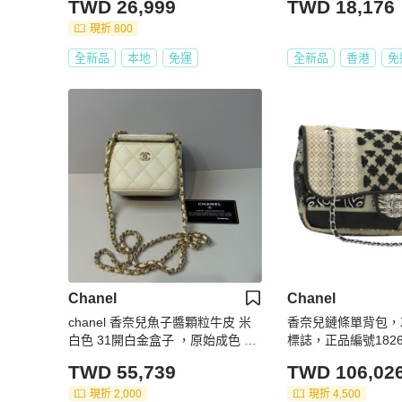
TWD 26,999
TWD 18,176
現折 800
全新品
本地
免運
全新品
香港
免
Chanel
Chanel
chanel 香奈兒魚子醬顆粒牛皮 米
香奈兒鏈條單背包，
白色 31開白金盒子 ，原始成色 有
標誌，正品編號1826
卡
TWD 55,739
TWD 106,02
現折 2,000
現折 4,500