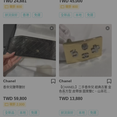
TWD 24,881
TWD 45,000
現折 800
現折 800
狀況良好
香港
免運
全新品
本地
免運
Chanel
Chanel
香奈兒腰帶腰封
【CHANEL】二手香奈兒 經典古董 金
色長方型 皮帶頭 圖案雙C、山茶花、
幸運草🍀、5
TWD 59,800
TWD 13,880
現折 2,000
全新品
本地
免運
狀況良好
本地
免運