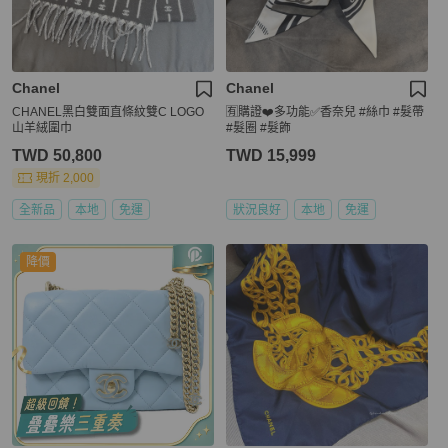
Chanel
Chanel
CHANEL黑白雙面直條紋雙C LOGO
🈶購證❤️多功能✅香奈兒 #絲巾 #髮帶
山羊絨圍巾
#髮圈 #髮飾
TWD 50,800
TWD 15,999
現折 2,000
全新品
本地
免運
狀況良好
本地
免運
降價