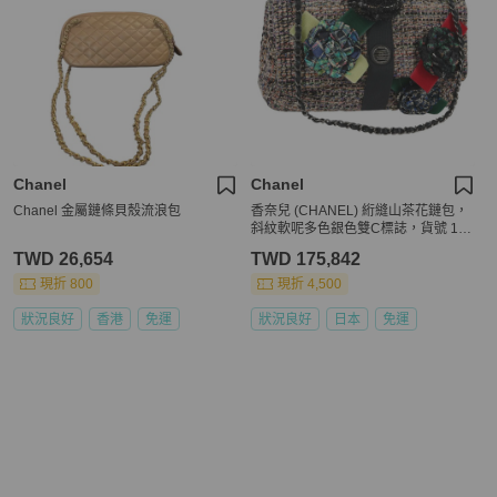
Chanel
Chanel
Chanel 金屬鏈條貝殼流浪包
香奈兒 (CHANEL) 絎縫山茶花鏈包，
斜紋軟呢多色銀色雙C標誌，貨號 138
988SM
TWD 26,654
TWD 175,842
現折 800
現折 4,500
狀況良好
香港
免運
狀況良好
日本
免運