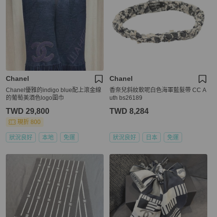
Chanel
Chanel
Chanel優雅的indigo blue配上滾金線
香奈兒斜紋軟呢白色海軍藍髮帶 CC A
的葡萄美酒色logo圍巾
uth bs26189
TWD 29,800
TWD 8,284
現折 800
狀況良好
本地
免運
狀況良好
日本
免運