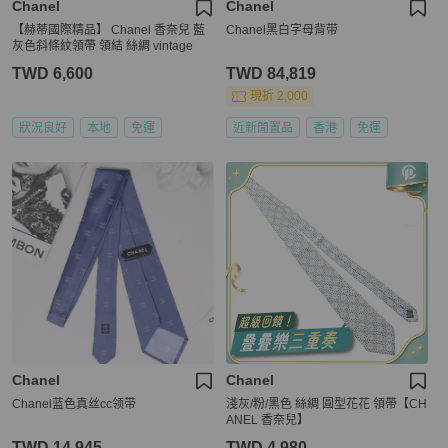
Chanel
Chanel
【赫蒂國際精品】 Chanel 香奈兒 藍
Chanel黑白字母背带
灰色斜條紋領帶 領結 絲綢 vintage
TWD 6,600
TWD 84,819
現折 2,000
狀況良好
本地
免運
近新閒置品
香港
免運
Chanel
Chanel
Chanel蓝色真丝cc领带
淺灰/粉/黑色 絲綢 圓型花花 領帶【CH
ANEL 香奈兒】
TWD 14,945
TWD 4,980