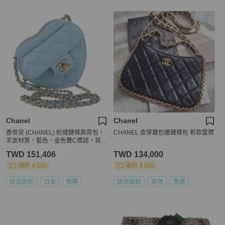
Chanel
Chanel
香奈兒 (CHANEL) 絎縫鏈條肩背包，
CHANEL 皮穿鏈包邊鏈條包 新款雷標
羊皮材質，藍色，金色雙C標誌，貨號
127168SM
TWD 151,406
TWD 134,000
現折 4,500
現折 4,500
狀況良好
日本
免運
狀況良好
本地
免運