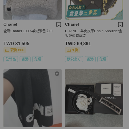
Chanel
Chanel
全新Chanel 100%羊絨米色圍巾
CHANEL 羊皮皮革Chain Shoulder金
扣鏈帶肩背袋
TWD 31,505
TWD 69,891
現折 800
9 折
全新品
香港
免運
狀況良好
香港
免運