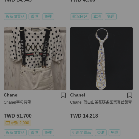
近新閒置品
香港
免運
狀況良好
本地
免運
Chanel
Chanel
Chanel字母背帶
Chanel 蓝白山茶花链条图案真丝领带
TWD 51,700
TWD 14,218
現折 2,000
近新閒置品
香港
免運
近新閒置品
香港
免運