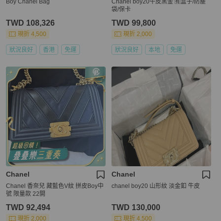
Boy Chanel Bag
Chanel boy20牛皮黑金 🈶盒子/防塵
袋/保卡
TWD 108,326
TWD 99,800
現折 4,500
現折 2,000
狀況良好
香港
免運
狀況良好
本地
免運
Chanel
Chanel
Chanel 香奈兒 藏藍色V紋 拼皮Boy中
chanel boy20 山形紋 淡金釦 牛皮
號 限量款 22開
TWD 92,494
TWD 130,000
現折 2,000
現折 4,500