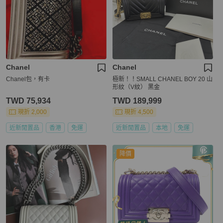
Chanel
Chanel
Chanel包，有卡
極新！！SMALL CHANEL BOY 20 山
形紋（V紋） 黑金
TWD 75,934
TWD 189,999
現折 2,000
現折 4,500
近新閒置品
香港
免運
近新閒置品
本地
免運
降價