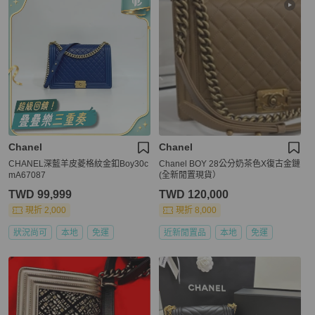
Chanel
Chanel
CHANEL深藍羊皮菱格紋金釦Boy30c
Chanel BOY 28公分奶茶色X復古金鏈
mA67087
(全新閒置現貨）
TWD 99,999
TWD 120,000
現折 2,000
現折 8,000
狀況尚可
本地
免運
近新閒置品
本地
免運