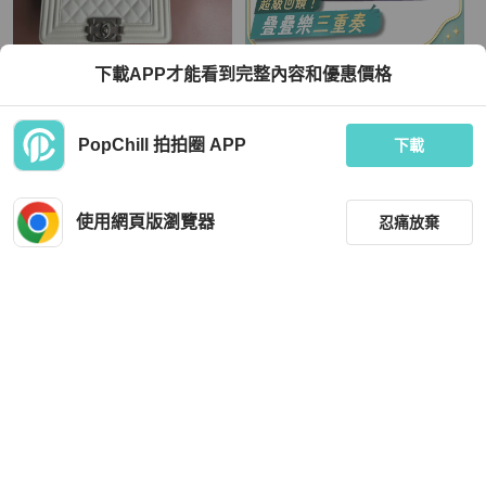
Chanel
Chanel
下載APP才能看到完整內容和優惠價格
::CHANEL:: BOY 20公分 奶昔白灰銀
CHANEL 羊皮皮革Boy 20cm金扣鏈
釦小型口蓋包 斜背包 鏈帶包
帶肩背袋
TWD 148,000
TWD 103,173
PopChill 拍拍圈 APP
下載
現折 4,500
9 折
近新閒置品
本地
免運
狀況良好
香港
免運
使用網頁版瀏覽器
忍痛放棄
篩選
重設
品牌
分類
Chanel
Chanel