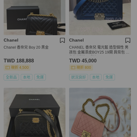
Chanel
Chanel
Chanel 香奈兒 Boy 20 黑金
CHANEL 香奈兒 電光藍 造型個性 男
孩包 金屬漆皮BOY25 19開 肩背包 斜
背包 近新 二手精品
TWD 188,888
TWD 45,000
現折 4,500
現折 800
全新品
本地
免運
狀況良好
本地
免運