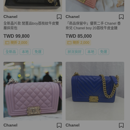
Chanel
Chanel
全新晶片款 閒置品boy荔枝紋牛皮雙
「商品保留中」優質二手 Chanel 香
層斜背包
奈兒 Chanel boy 20荔枝牛皮金鏈
TWD 99,800
TWD 85,000
現折 2,000
現折 2,000
全新品
本地
免運
狀況良好
本地
免運
Chanel
Chanel