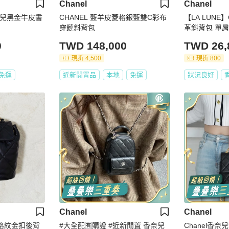
Chanel
Chanel
奈兒黑金牛皮書
CHANEL 藍羊皮菱格銀藍雙C彩布
【LA LUNE
穿鏈斜背包
革斜背包 單肩
手包 古董
0
TWD 148,000
TWD 26,
現折 4,500
現折 800
免運
近新閒置品
本地
免運
狀況良好
Chanel
Chanel
皮菱格紋金扣後背
#大全配🈶購證 #近新閒置 香奈兒
Chanel香奈兒