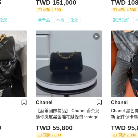
5
TWD 151,000
TWD 108
現折 4,500
現折 4,500
免運
全新品
本地
免運
狀況良好
Chanel
Chanel
【赫蒂國際精品】 Chanel 香奈兒
Chanel 黑色
迷你麂皮黑金雕花鏈條包 vintage
新 配件保卡
0
TWD 55,800
TWD 95,
現折 2,000
現折 2,000