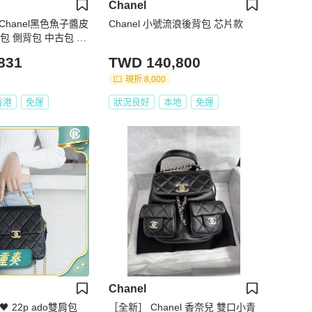
Chanel
】Chanel黑色魚子醬皮
Chanel 小號流浪後背包 芯片款
包 側背包 中古包 二
831
TWD 140,800
現折 8,000
香港
免運
狀況良好
本地
免運
Chanel
🖤 22p ado雙肩包
［全新］ Chanel 香奈兒 雙口小青