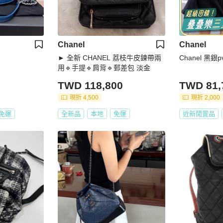
Chanel
Chanel
► 全新 CHANEL 荔枝牛皮鍊帶兩
Chanel 黑
用🔹手提🔹肩背🔹郵差包 淡金
TWD 118,800
TWD 81,
現折 4,500
現折 2,000
免運
全新品
本地
免運
近新閒置品