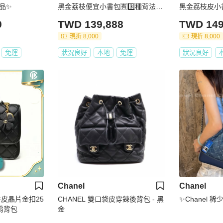
名品✨
黑金荔枝便宜小書包🈶3️⃣種背法🉑
黑金荔枝皮小書
斜挎/肩背
尺寸：19x20x
0
TWD 139,888
TWD 149
現折 8,000
現折 8,000
免運
狀況良好
本地
免運
狀況良好
Chanel
Chanel
牛皮晶片金扣25
CHANEL 雙口袋皮穿鍊後背包 - 黑
✨Chanel 
肩背包
金