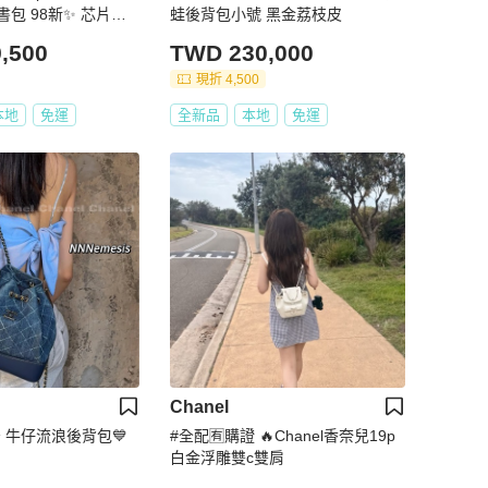
包 98新✨ 芯片款
蛙後背包小號 黑金荔枝皮
8cm
,500
TWD 230,000
現折 4,500
本地
免運
全新品
本地
免運
Chanel
稀少 牛仔流浪後背包💙
#全配🈶購證 🔥Chanel香奈兒19p
白金浮雕雙c雙肩