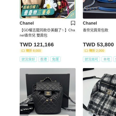
Chanel
Chanel
【GD權志龍同款😍美翻了✨】Cha
香奈兒肩背包款
nel香奈兒 雙肩包
TWD 121,166
TWD 53,800
現折 8,000
現折 2,000
狀況良好
香港
免運
狀況尚可
本地