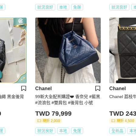
運
狀況良好
本地
免運
狀況良好
Chanel
Chanel
口袋抽繩 黑金後背
99新大全配🈶️購證❤️ 香奈兒 #藍黑
Chanel 荔
#流浪包 #雙肩包 #後背包 小號
0
TWD 79,999
TWD 243
現折 2,000
現折 4,500
運
狀況良好
本地
免運
全新品
本