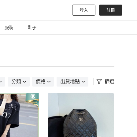
登入
註冊
服裝
鞋子
分類
價格
出貨地點
篩選