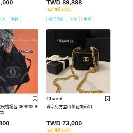
,000
TWD 89,888
現折 2,000
本地
免運
狀況良好
本地
免運
Chanel
麂皮機場包 35*9*38 9
香奈兒方盒山茶花調節釦
塵袋
800
TWD 73,000
現折 2,000