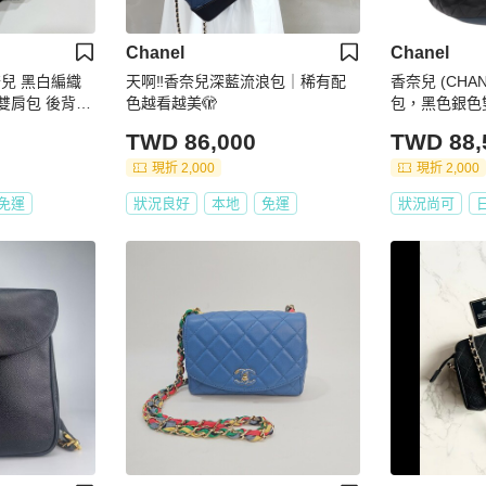
Chanel
Chanel
 香奈兒 黑白編織
天啊‼️香奈兒深藍流浪包｜稀有配
香奈兒 (CHA
 雙肩包 後背包
色越看越美🫣
包，黑色銀色雙
59M
TWD 86,000
TWD 88,
現折 2,000
現折 2,000
免運
狀況良好
本地
免運
狀況尚可