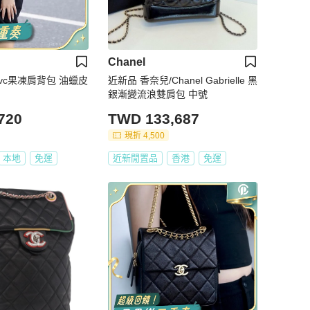
Chanel
銀pvc果凍肩背包 油蠟皮
近新品 香奈兒/Chanel Gabrielle 黑
銀漸變流浪雙肩包 中號
720
TWD 133,687
現折 4,500
本地
免運
近新閒置品
香港
免運