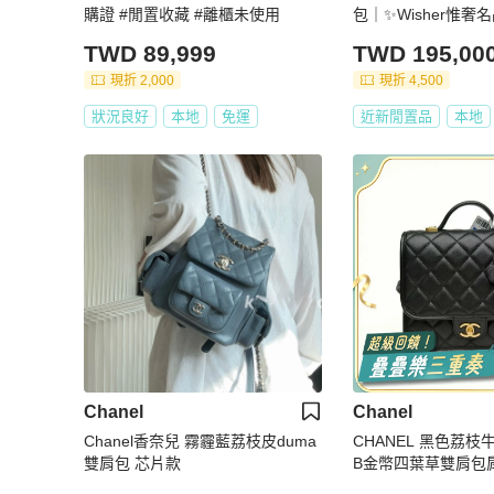
購證 #閒置收藏 #離櫃未使用
包｜✨Wisher惟奢
TWD 89,999
TWD 195,00
現折 2,000
現折 4,500
狀況良好
本地
免運
近新閒置品
本地
Chanel
Chanel
Chanel香奈兒 霧霾藍荔枝皮duma
CHANEL 黑色荔枝
雙肩包 芯片款
B金幣四葉草雙肩包