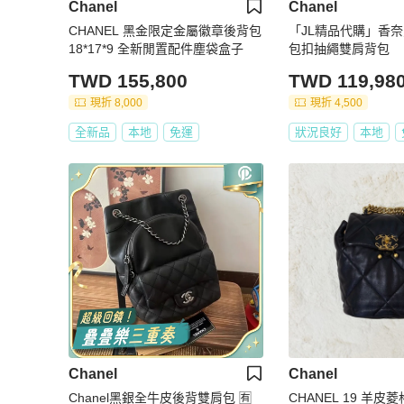
Chanel
Chanel
CHANEL 黑金限定金屬徽章後背包
「JL精品代購」香
18*17*9 全新閒置配件塵袋盒子
包扣抽繩雙肩背包
TWD 155,800
TWD 119,98
現折 8,000
現折 4,500
全新品
本地
免運
狀況良好
本地
Chanel
Chanel
Chanel黑銀全牛皮後背雙肩包 🈶
CHANEL 19 羊