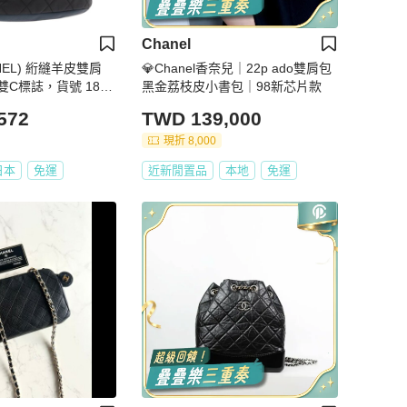
Chanel
NEL) 絎縫羊皮雙肩
💎Chanel香奈兒｜22p ado雙肩包
C標誌，貨號 1898
黑金荔枝皮小書包｜98新芯片款
572
TWD 139,000
現折 8,000
日本
免運
近新閒置品
本地
免運