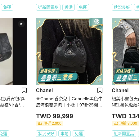
免運
近新閒置品
香港
免運
狀況良好
Chanel
Chanel
小包/肩背包/斜
💎Chanel香奈兒｜Gabrielle黑色牛
絕美小書包天菜
/荔枝/小香/香
皮流浪雙肩包｜小號｜97新25開無
NEL黑色粒紋牛
卡
你後背包 AP3
TWD 99,999
TWD 134
現折 2,000
現折 8,000
免運
狀況良好
本地
免運
近新閒置品