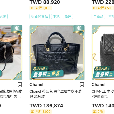
TWD 88,920
TWD 228
現折 2,000
現折 4,500
免運
近新閒置品
本地
免運
全新品
本
Chanel
Chanel
l 保齡球黑色V紋
Chanel 香奈兒 黑色23B羊皮沙灘
CHANEL 牛皮皮
條包旅行袋26
包 芯片款
k鏈帶背包
9
TWD 136,874
TWD 140
現折 8,000
9 折