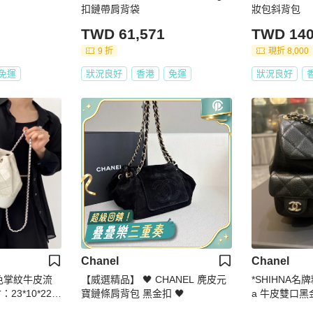
扣鏈帶肩背袋
妝包斜背包
TWD 61,571
TWD 140
9 折
現折 8,000
免運
狀況良好
香港
免運
狀況良好
Chanel
Chanel
白色掌紋牛皮流
【威選精品】 🖤 CHANEL 麂皮元
*SHIHNA名牌
3*10*22c
寶鏈條肩背包 黑金扣 🖤
a 牛皮雙口黑
款