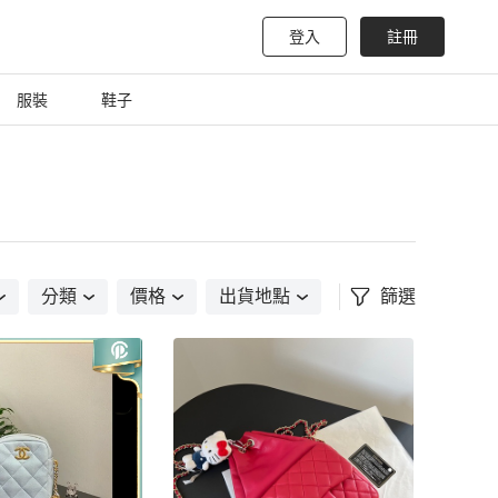
登入
註冊
服裝
鞋子
分類
價格
出貨地點
篩選