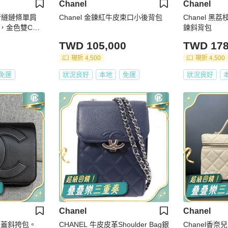
Chanel
Chanel
 絎縫鏈條單肩
Chanel 金鍊紅牛皮束口小後背包
Chanel 
，金色雙C標
鍊斜背包
3SAM
TWD 105,000
TWD 178
現折 4,500
現折 4,500
免運
狀況良好
本地
免運
狀況良好
Chanel
Chanel
金翻蓋斜挎包。
CHANEL 牛皮皮革Shoulder Bag銀
Chanel香奈兒