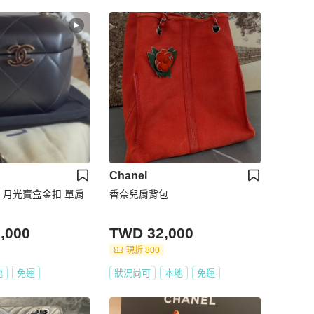
Chanel
奈兒 月光寶盒金扣 單肩
香奈兒肩背包
,000
TWD 32,000
現折 800
地
免運
狀況尚可
本地
免運