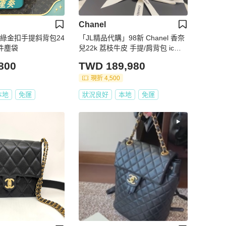
Chanel
橄欖綠金扣手提斜背包24
「JL精品代購」98新 Chanel 香奈
配件塵袋
兒22k 荔枝牛皮 手提/肩背包 ic芯
片款
800
TWD 189,980
現折 4,500
本地
免運
狀況良好
本地
免運