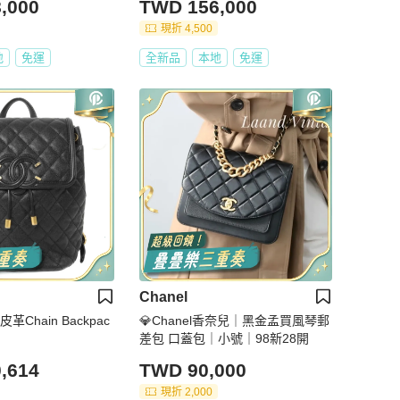
,000
TWD 156,000
現折 4,500
地
免運
全新品
本地
免運
Chanel
革Chain Backpac
💎Chanel香奈兒｜黑金孟買風琴郵
差包 口蓋包｜小號｜98新28開
,614
TWD 90,000
現折 2,000