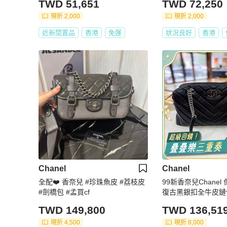
TWD 51,651
TWD 72,250
現折 2,000
現折 2,000
近新閒置品
香港
免運
狀況良好
香港
Chanel
Chanel
全配❤️ 香奈兒 #珍珠魚皮 #荔枝皮
99新香奈兒Chane
#劍橋包 #孟買cf
復古黑銀扣全牛皮鏈
開 尺寸35*22cm
TWD 149,800
TWD 136,51
現折 4,500
現折 8,000