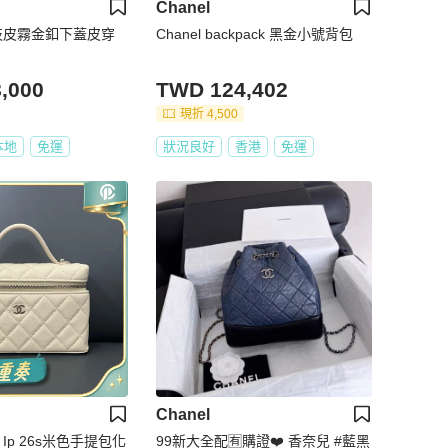
Chanel
黑荔枝皮霧金釦下蓋皮穿
Chanel backpack 黑金小號背包
,000
TWD 124,402
現折 4,500
本地
免運
狀況良好
香港
免運
Chanel
 Ip 26s米色手提包化
99新大全配🈶️購證❤️ 香奈兒 #藍黑