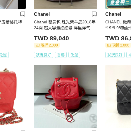
Chanel
Chanel
漆亮皮菱格托特
Chanel 雙肩包 珠光紫羊皮2018年
CHANEL 
24開 超大容量绝绝紫 洋里洋气 又
*19*9 98新
乖又美 翻开内里像一片山茶花宇宙
TWD 89,040
TWD 86,
星夜 实物阳光下细闪超美有塵袋
無卡無盒子尺寸27*29
現折 2,000
現折 2,000
免運
狀況良好
香港
免運
狀況良好