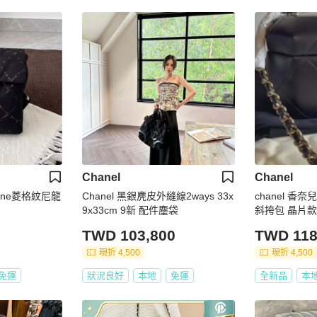
Chanel
Chanel
lline菱格紋尼龍
Chanel 黑銀麂皮外縫線2ways 33x
chanel 香
9x33cm 9新 配件塵袋
斜挎包 晶片款
TWD 103,800
TWD 118
現折 4,500
現折 4,500
免運
狀況良好
本地
免運
全新品
本