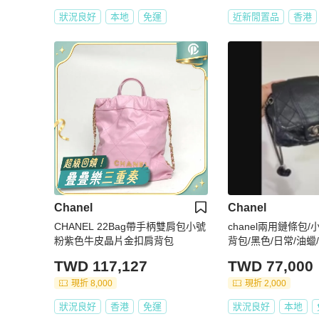
狀況良好
本地
免運
近新閒置品
香港
Chanel
Chanel
CHANEL 22Bag帶手柄雙肩包小號
chanel兩用鏈條包/
粉紫色牛皮晶片金扣肩背包
背包/黑色/日常/油蠟
奈兒/牛皮/銀釦
TWD 117,127
TWD 77,000
現折 8,000
現折 2,000
狀況良好
香港
免運
狀況良好
本地