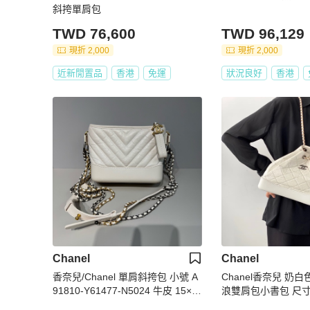
斜挎單肩包
TWD 76,600
TWD 96,129
現折 2,000
現折 2,000
近新閒置品
香港
免運
狀況良好
香港
Chanel
Chanel
香奈兒/Chanel 單肩斜挎包 小號 A
Chanel香奈兒 奶
91810-Y61477-N5024 牛皮 15×2
浪雙肩包小書包 尺寸：2
0×8
m