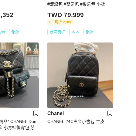
#流浪包 #雙肩包 #後背包 小號
,352
TWD 79,999
現折 2,000
香港
免運
狀況良好
本地
免運
Chanel
精品* CHANEL Dum
CHANEL 24C黑金小書包 牛皮
金 小青蛙後背包 芯片