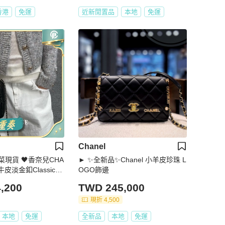
香港
免運
近新閒置品
本地
免運
Chanel
現貨 🖤香奈兒CHA
► ✨全新品✨Chanel 小羊皮珍珠 L
皮淡金釦Classic迷
OGO飾邊
753
,200
TWD 245,000
現折 4,500
本地
免運
全新品
本地
免運