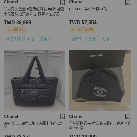
Chanel
Chanel
🉑肩背🈚️重量 #耐用超好裝 #甜甜💰香
CHANEL羊絨外套34碼
奈兒羽絨泡芙雲朵包 行李袋超好用
TWD 39,999
TWD 57,354
現折 800
現折 2,000
狀況良好
本地
免運
全新品
香港
免運
Chanel
Chanel
98新Chanel香奈兒 羽絨服托特包13
全新🈶購證❤️ 香奈兒 #黑色 #亮片 #毛
開
帽 #冷帽
TWD 38,371
TWD 24,900