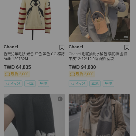
Chanel
Chanel
香奈兒羊毛衫 米色 紅色 黑色 CC 標誌
Chanel 毛呢抽繩水桶包 櫻花粉 金扣
Auth 129782M
牛皮12*12*12 9新 配件塵袋
TWD 64,835
TWD 94,800
現折 2,000
現折 2,000
狀況良好
日本
免運
狀況良好
本地
免運