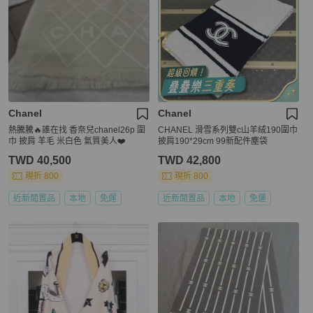
Chanel
Chanel
熱騰騰🔥誰在找 香奈兒chanel26p 圍
CHANEL 滑雪系列雙c山羊絨190圍巾
巾 披肩 羊毛 米白色 氣質美人❤️
披肩190*29cm 99新配件塵袋
TWD 40,500
TWD 42,800
現折 800
現折 800
近新閒置品
本地
免運
近新閒置品
本地
免運