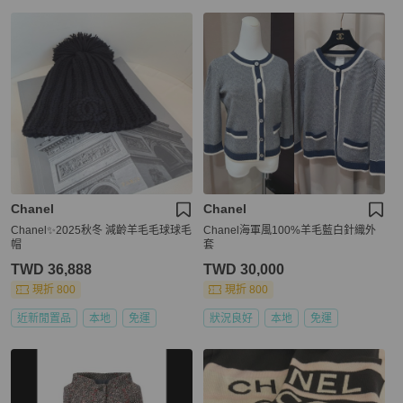
Chanel
Chanel
Chanel✨2025秋冬 減齡羊毛毛球球毛
Chanel海軍風100%羊毛藍白針織外
帽
套
TWD 36,888
TWD 30,000
現折 800
現折 800
近新閒置品
本地
免運
狀況良好
本地
免運