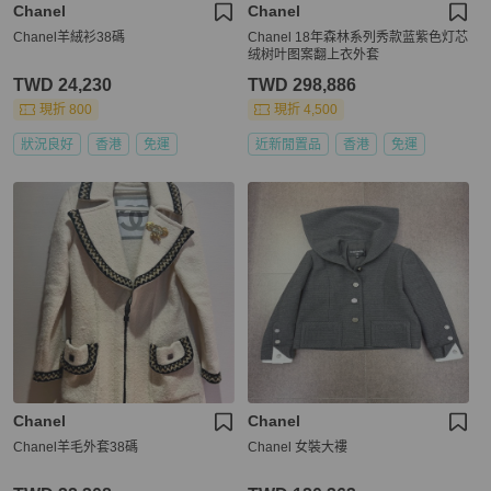
Chanel
Chanel
Chanel羊絨衫38碼
Chanel 18年森林系列秀款蓝紫色灯芯
绒树叶图案翻上衣外套
TWD 24,230
TWD 298,886
現折 800
現折 4,500
狀況良好
香港
免運
近新閒置品
香港
免運
Chanel
Chanel
Chanel羊毛外套38碼
Chanel 女裝大褸