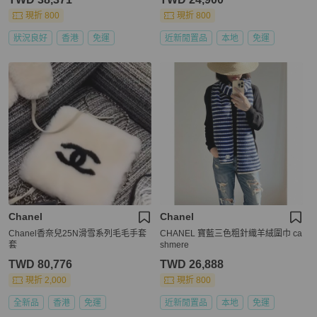
現折 800
現折 800
狀況良好
香港
免運
近新閒置品
本地
免運
Chanel
Chanel
Chanel香奈兒25N滑雪系列毛毛手套
CHANEL 寶藍三色粗針織羊絨圍巾 ca
套
shmere
TWD 80,776
TWD 26,888
現折 2,000
現折 800
全新品
香港
免運
近新閒置品
本地
免運