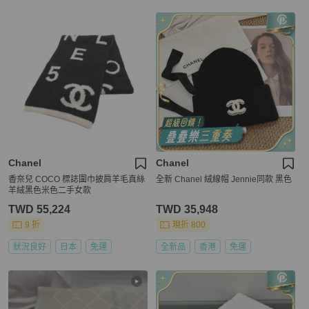
Chanel
Chanel
香奈兒 COCO 標誌圍巾披肩羊毛真絲
全新 Chanel 絨線帽 Jennie同款 黑色
羊絨黑色米色二手女款
TWD 55,224
TWD 35,948
9 折
現折 800
狀況良好
日本
免運
全新品
香港
免運