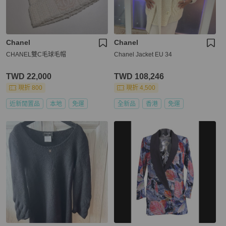
Chanel
Chanel
CHANEL雙C毛球毛帽
Chanel Jacket EU 34
TWD 22,000
TWD 108,246
現折 800
現折 4,500
近新閒置品
本地
免運
全新品
香港
免運