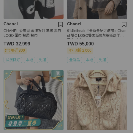
Chanel
Chanel
CHANEL 香奈兒 海洋系列 羊絨 黑白
914intheair『全新全配可送禮』Chan
LOGO 圍巾 披肩 披巾
el 雙C LOGO雙面漸層灰棕漸層羊絨
圍巾 披巾
TWD 32,999
TWD 55,000
現折 800
現折 2,000
狀況良好
本地
免運
全新品
本地
免運