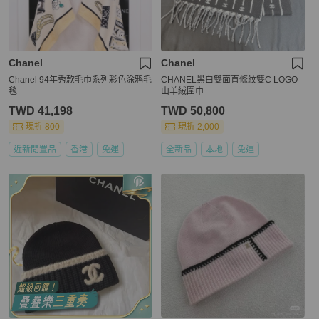
Chanel
Chanel
Chanel 94年秀款毛巾系列彩色涂鸦毛
CHANEL黑白雙面直條紋雙C LOGO
毯
山羊絨圍巾
TWD 41,198
TWD 50,800
現折 800
現折 2,000
近新閒置品
香港
免運
全新品
本地
免運