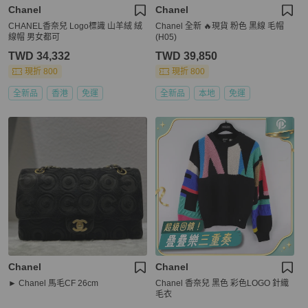
Chanel
Chanel
CHANEL香奈兒 Logo標識 山羊絨 絨
Chanel 全新 🔥現貨 粉色 黑線 毛帽
線帽 男女都可
(H05)
TWD 34,332
TWD 39,850
現折 800
現折 800
全新品
香港
免運
全新品
本地
免運
Chanel
Chanel
► Chanel 馬毛CF 26cm
Chanel 香奈兒 黑色 彩色LOGO 針織
毛衣