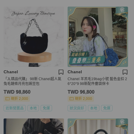
Chanel
Chanel
「JL精品代購」 98新 Chanel超人氣
Chanel 羊羔毛19bag小號 藍色金扣 2
兔毛鏈條月亮包豌豆包
6*20*9 98新配件塵袋保卡
TWD 98,860
TWD 96,800
現折 2,000
現折 2,000
近新閒置品
本地
免運
狀況良好
本地
免運