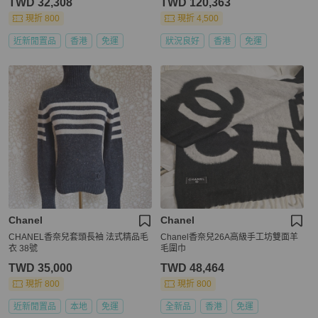
TWD 32,308
TWD 120,363
現折 800
現折 4,500
近新閒置品
香港
免運
狀況良好
香港
免運
Chanel
Chanel
CHANEL香奈兒套頭長袖 法式精品毛
Chanel香奈兒26A高級手工坊雙面羊
衣 38號
毛圍巾
TWD 35,000
TWD 48,464
現折 800
現折 800
近新閒置品
本地
免運
全新品
香港
免運