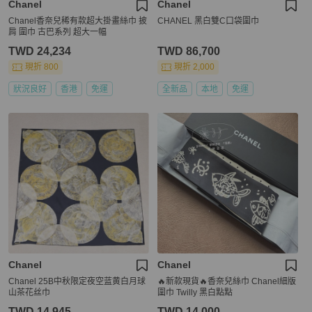
Chanel
Chanel
Chanel香奈兒稀有款超大掛畫絲巾 披
CHANEL 黑白雙C口袋圍巾
肩 圍巾 古巴系列 超大一幅
TWD 24,234
TWD 86,700
現折 800
現折 2,000
狀況良好
香港
免運
全新品
本地
免運
Chanel
Chanel
Chanel 25B中秋限定夜空蓝黄白月球
🔥新款現貨🔥香奈兒絲巾 Chanel細版
山茶花丝巾
圍巾 Twilly 黑白點點
TWD 14,945
TWD 14,000