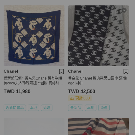
Chanel
Chanel
近新超低價✨香奈兒Chanel稀有款絕
香奈兒 Chanel 經典款黑白圍巾 滿版l
美coco夫人珍珠項鏈 cf圖騰 真絲絲巾
ogo 圍巾
領巾可裱框
TWD 11,980
TWD 42,500
現折 800
近新閒置品
本地
免運
全新品
本地
免運