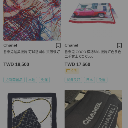
Chanel
Chanel
香奈兒超美披肩 可以當圍巾 質感很好
香奈兒 COCO 標誌絲巾披肩紅色多色
二手女士 CC Coco
TWD 18,500
TWD 17,660
9 折
近新閒置品
本地
免運
狀況良好
日本
免運