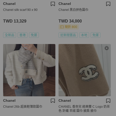
Chanel
Chanel
Chanel silk scarf 90 x 90
Chanel 黑白拼色圍巾
TWD 13,329
TWD 34,000
現折 800
全新品
香港
免運
近新閒置品
本地
免運
Chanel
Chanel
Chanel 26b 超美輕薄款圍巾
CHANEL 香奈兒 經典雙 C Logo 奶茶
色 針織 羊絨 圍巾 披肩 披巾