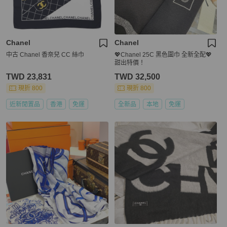
Chanel
Chanel
中古 Chanel 香奈兒 CC 絲巾
💖Chanel 25C 黑色圍巾 全新全配💖
甜出特價！
TWD 23,831
TWD 32,500
現折 800
現折 800
近新閒置品
香港
免運
全新品
本地
免運