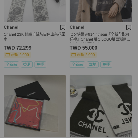
Chanel
Chanel
Chanel 23K 針織羊絨灰白色山茶花圍
七夕快樂🎉914intheair『全新全配可
巾
送禮』Chanel 雙C LOGO雙面漸層灰
棕漸層羊絨圍巾 披巾
TWD 72,299
TWD 55,000
現折 2,000
現折 2,000
全新品
香港
免運
全新品
本地
免運