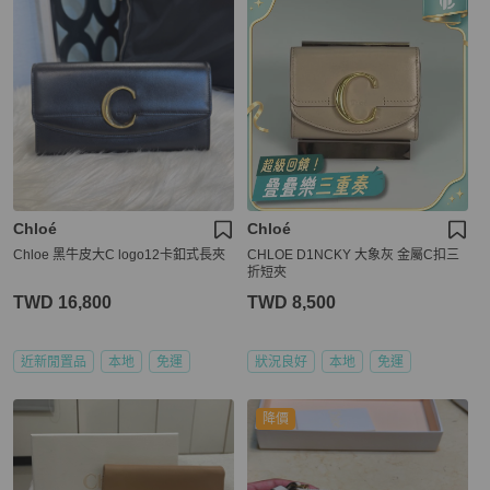
Chloé
Chloé
Chloe 黑牛皮大C logo12卡釦式長夾
CHLOE D1NCKY 大象灰 金屬C扣三
折短夾
TWD 16,800
TWD 8,500
近新閒置品
本地
免運
狀況良好
本地
免運
降價