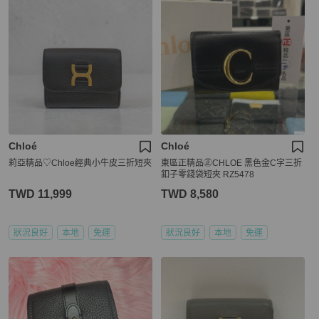
Chloé
Chloé
莉亞精品♡Chloe經典小牛皮三折短夾
東區正精品㊣CHLOE 黑色金C字三折
釦子零錢袋短夾 RZ5478
TWD 11,999
TWD 8,580
狀況良好
本地
免運
狀況良好
本地
免運