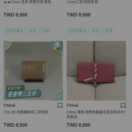
🔥🔥Chloe 長夾 草寫字母 黑色
Chloe三折式短夾 粉
TWD 9,980
TWD 8,999
近新閒置品
本地
免運
近新閒置品
本地
免運
Chloé
Chloé
CHLOE 棕刺繡草寫三折短夾
Chloe 蔻依 桃粉色翻蓋式皮革長夾/97
新美品
TWD 9,500
TWD 6,880