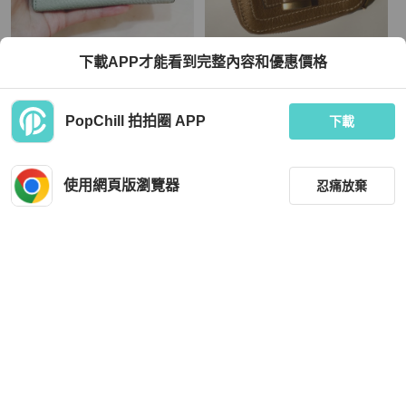
Chloé
Chloé
下載APP才能看到完整內容和優惠價格
Chloe 皮夾
Chloé Paddington 蔻依經典鎖頭金屬
古銅金雙摺短夾（附原廠完整盒裝）
TWD 1,480
TWD 9,500
PopChill 拍拍圈 APP
下載
狀況良好
本地
免運
近新閒置品
本地
免運
使用網頁版瀏覽器
忍痛放棄
篩選
重設
品牌
分類
Chloé
Chloé