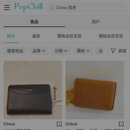
Chloe 短夾
商品
用戶
綜合
最新
價格由低至高
價格由高至低
優惠商品
品牌
分類
價格
出貨地點
篩選
Chloé
Chloé